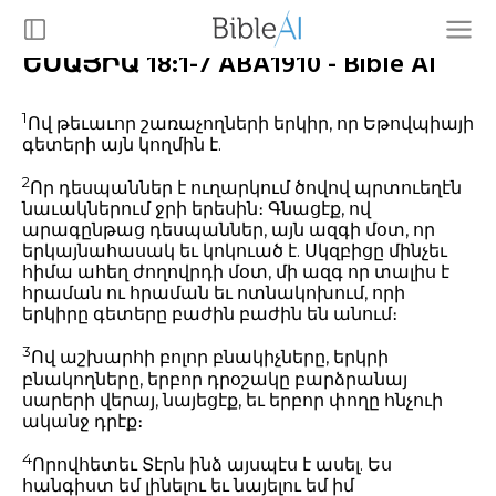
ԵՍԱՅԻԱ 18:1-7 ABA1910 - Bible AI
1
Ով թեւաւոր շառաչողների երկիր, որ Եթովպիայի
գետերի այն կողմին է.
2
Որ դեսպաններ է ուղարկում ծովով պրտուեղէն
նաւակներում ջրի երեսին։ Գնացէք, ով
արագընթաց դեսպաններ, այն ազգի մօտ, որ
երկայնահասակ եւ կոկուած է. Սկզբիցը մինչեւ
հիմա ահեղ ժողովրդի մօտ, մի ազգ որ տալիս է
հրաման ու հրաման եւ ոտնակոխում, որի
երկիրը գետերը բաժին բաժին են անում։
3
Ով աշխարհի բոլոր բնակիչները, երկրի
բնակողները, երբոր դրօշակը բարձրանայ
սարերի վերայ, նայեցէք, եւ երբոր փողը հնչուի
ականջ դրէք։
4
Որովհետեւ Տէրն ինձ այսպէս է ասել. Ես
հանգիստ եմ լինելու եւ նայելու եմ իմ