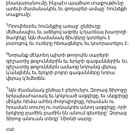
բնակարանումը, ինչպէս պայծառ տաքութիւնը
արեւի ժամանակին, եւ ցօղաբեր ամպը՝ հունձքի
տաքումը։
5
Որովհետեւ հունձքից առաջ՝ ընձիւղը
մեծանալիս, եւ աճելով ազոխ կ’դառնայ խաղողի
ծաղիկը. Այն ժամանակ ճիւղերը կտրելու է
յօտոցով, եւ ուռերը հեռացնելու եւ կոտրատելու է։
6
նորանք մէկտեղ պիտի թողուին սարերի
գիշատիչ թռչուններին եւ երկրի գազաններին. Եւ
գիշատիչ թռչուններն ամառը նորանց վերայ
կ’անցնեն, եւ երկրի բոլոր գազանները նորա
վերայ կ’ձմեռեն։
7
Այն ժամանակ ընծայ է բերուելու Զօրաց Տիրոջը
երկայնահասակ եւ կոկուած ազգիցը, եւ սկզբիցը
մինչեւ հիմա ահեղ ժողովրդիցը, հրաման ու
հրաման տուող ու ոտնակոխ անող ազգիցը, որի
երկիրը բաժին բաժին են անում գետերը՝ Զօրաց
Տիրոջ անուան տեղը՝ Սիօնի սարը։
ՀԱԸ