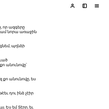
ը, որ ազգերը
անամ նորա առաջին
ցնեմ, պղնձի
ուած
քո անունովը՝
 քո անունովը, ես
թէեւ դու ինձ չէիր
. Ես եմ Տէրը, եւ