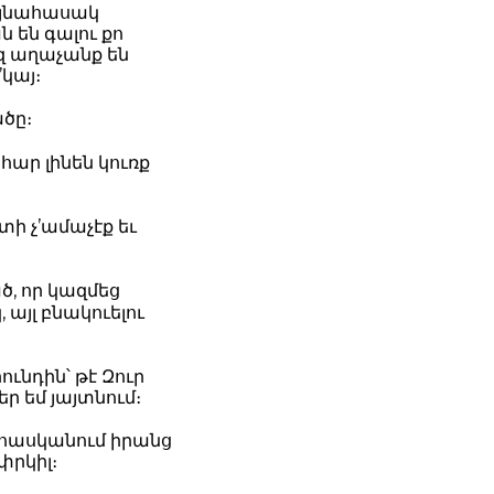
այնահասակ
ն են գալու քո
եզ աղաչանք են
’կայ։
ծը։
ար լինեն կուռք
տի չ’ամաչէք եւ
ծ, որ կազմեց
այլ բնակուելու
ունդին՝ թէ Զուր
ր եմ յայտնում։
ն հասկանում իրանց
փրկիլ։