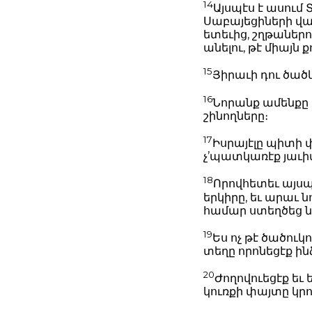
14
Այսպէս է ասում
Սաբայեցիների վաճա
ետեւից, շղթաներո
անելու, թէ միայն 
15
Յիրաւի դու ծած
16
Նորանք ամենքը
շինողները։
17
Իսրայէլը պիտի փ
չ’պատկառէք յաւի
18
Որովհետեւ այսպէ
երկիրը, եւ արաւ 
համար ստեղծեց նոր
19
Ես ոչ թէ ծածուկո
տեղը որոնեցէք ին
20
Ժողովուեցէք եւ
կուռքի փայտը կրո