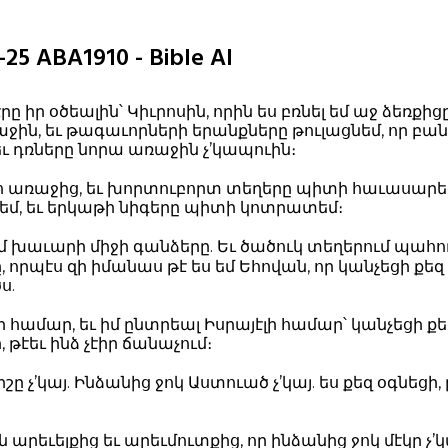
5 ABA1910 - Bible AI
րը իր օծեալին՝ Կիւրոսին, որին ես բռնել եմ աջ ձեռքից
աջին, եւ թագաւորների երանքները թուլացնեմ, որ բ
եւ դռները նորա առաջին չ’կապուին։
ո առաջից, եւ խորտուբորտ տեղերը պիտի հաւասարե
եմ, եւ երկաթի նիգերը պիտի կոտրատեմ։
մ խաւարի միջի գանձերը. Եւ ծածուկ տեղերում պահ
 որպէս զի իմանաս թէ ես եմ Եհովան, որ կանչեցի քեզ 
ս.
 համար, եւ իմ ընտրեալ Իսրայէլի համար՝ կանչեցի քեզ
 թէեւ ինձ չէիր ճանաչում։
րիշը չ’կայ. Ինձանից ջոկ Աստուած չ’կայ. ես քեզ օգնեցի, 
արեւելքից եւ արեւմուտքից, որ ինձանից ջոկ մէկը չ’կայ