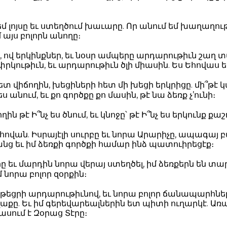
 լոյսը եւ ստեղծում խաւարը. Որ անում եմ խաղաղութ
մ այս բոլորն անողը։
, ով երկինքներ, եւ նօսր ամպերը արդարութիւն շաղ տ
փրկութիւն, եւ արդարութիւն ծլի միասին. Ես Եհովաս ե
ետ վիճողին, խեցիների հետ մի խեցի երկրիցը. մի՞թէ կ
ս անում, եւ քո գործքը քո մասին, թէ նա ձեռք չ’ունի։
ղին թէ Ի՞նչ ես ծնում, եւ կնոջը՝ թէ Ի՞նչ ես երկունք քաշ
Եհովան. Իսրայէլի սուրբը եւ նորա Արարիչը, ապագայ
անց եւ իմ ձեռքի գործքի համար ինձ պատուիրեցէք։
րը եւ մարդին նորա վերայ ստեղծել, իմ ձեռքերն են տար
 նորա բոլոր զօրքին։
թեցրի արդարութիւնով, եւ նորա բոլոր ճանապարհներն
աքը. Եւ իմ գերեվարեալներին ետ պիտի ուղարկէ. Առ
սում է Զօրաց Տէրը։