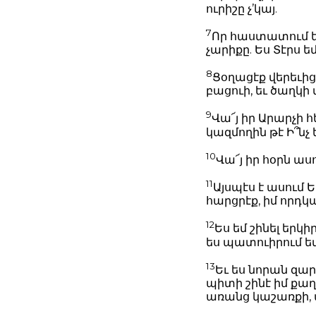
ուրիշը չ’կայ.
7
Որ հաստատում եմ
չարիքը. Ես Տէրս ե
8
Ցօղացէք վերեւից
բացուի, եւ ծաղկի 
9
Վա՜յ իր Արարչի հ
կազմողին թէ Ի՞նչ ե
10
Վա՜յ իր հօրն ասո
11
Այսպէս է ասում 
հարցրէք, իմ որդկ
12
Ես եմ շինել երկի
ես պատուիրում եմ
13
Եւ ես նորան զար
պիտի շինէ իմ քաղ
առանց կաշառքի, ա