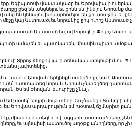
 Տէրը. Եգիպտոսի վաստակածը եւ Եթովպիայի ու երկ
ռքը քեզ են անցնելու եւ քոնն են լինելու. Նորանք մա
վ անց են կենալու, խոնարհուելու են քո առաջին, եւ ք
քո մէջը կայ Աստուած, եւ նորանից ջոկ ուրիշ Աստուած չ
կապատուած Աստուած ես, ով Իսրայէլի Փրկիչ Աստուա
 պիտի ամաչեն եւ պատկառեն, միասին պիտի ամօթահ
րկուի Տիրոջ ձեռքով յաւիտենական փրկութիւնով. Պի
տեանս յաւիտենից։
ս է ասում Եհովան՝ երկինքն ստեղծողը, նա է Աստուա
նորան՝ հաստատեց նորան. Նորան չ’ստեղծեց դարտակ, 
ան. Ես եմ Եհովան, եւ ուրիշը չ’կայ։
ւմ եմ խօսել՝ երկրի մութ տեղը. Ես չ’ասեցի Յակոբի սեր
ձ. ես Եհովաս արդարութիւն եմ խօսում, ճշմարիտ բանե
 եկէք, միասին մօտեցէք, ով ազգերի աստուածները, չե
ղները, եւ այնպիսի աստուծոյ աղօթք անողները, որ չի 