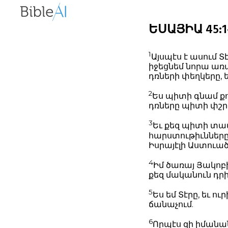
ԵՍԱՅԻԱ 45:1-2
1
Այսպէս է ասում Տէ
իջեցնեմ նորա առ
դռների փեղկերը, 
2
Ես պիտի գնամ ք
դռները պիտի փշր
3
Եւ քեզ պիտի տա
հարստութիւնները,
Իսրայէլի Աստուած
4
Իմ ծառայ Յակոբի
քեզ մականուն դրի,
5
Ես եմ Տէրը, եւ ու
ճանաչում.
6
Որպէս զի իմանան 