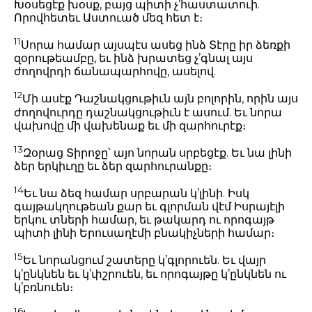
Խօսեցէք խօսք, բայց պիտի չ’հաստատուի.
Որովհետեւ Աստուած մեզ հետ է։
11
Սորա համար այսպէս ասեց ինձ Տէրը իր ձեռքի
զօրութեամբը, եւ ինձ խրատեց չ’գնալ այս
ժողովրդի ճանապարհովը, ասելով.
12
Մի ասէք Դաշնակցութիւն այն բոլորին, որին այս
ժողովուրդը դաշնակցութիւն է ասում. Եւ նորա
վախովը մի վախենաք եւ մի զարհուրէք։
13
Զօրաց Տիրոջը՝ այո նորան սրբեցէք. Եւ նա լինի
ձեր երկիւղը եւ ձեր զարհուրանքը։
14
Եւ նա ձեզ համար սրբարան կ’լինի. Իսկ
գայթակղութեան քար եւ գլորման վէմ Իսրայէլի
երկու տների համար, եւ թակարդ ու որոգայթ
պիտի լինի Երուսաղէմի բնակիչների համար։
15
Եւ նորանցում շատերը կ’գլորուեն. Եւ վայր
կ’ընկնեն եւ կ’փշրուեն, եւ որոգայթը կ’ընկնեն ու
կ’բռնուեն։
16