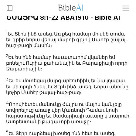
ԵՍԱՅԻԱ 8:1-22 ABA1910 - Bible AI
1
Եւ Տէրն ինձ ասեց. Առ քեզ համար մի մեծ տոմս,
եւ գրիր նորա վերայ մարդի գրչով Մահէր-շալալ-
հաշ-բազի մասին։
2
Եւ ես ինձ համար հաւատարիմ վկաներ եմ
բռնելու Ուրիա քահանային եւ Բարաքիայի որդի
Զաքարիային։
3
Եւ ես մօտեցայ մարգարէուհիին, եւ նա յղացաւ
եւ մի որդի ծնեց, եւ Տէրն ինձ ասեց. Նորա անունը
կոչիր Մահէր-շալալ-հաշ-բազ։
4
Որովհետեւ մանուկը Հայրս ու մայրս կանչելը
սովորելուց առաջ վեր կ’առնուի Դամասկոսի
հարստութիւնը եւ Սամարիայի աւարը կ’տարուի
Ասորեստանի թագաւորի առաջը։
5
Եւ Տէրը դարձեալ խօսեց ինձ հետ եւ ասեց.