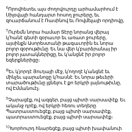
6
Որովհետեւ այս ժողովուրդը արհամարհում է
Սիլօվայի հանդարտ հոսող ջուրերը, եւ
զուարճանում է Ռասինով եւ Ռովմելայի որդիովը,
7
Ուրեմն նորա համար Տէրը նորանց վերայ
կ’հանէ գետի զօրաւոր եւ առատ ջուրերը,
այսինքն Ասորեստանի թագաւորին եւ նորա
բոլոր զօրութիւնը. Եւ նա վեր կ’բարձրանայ իր
բոլոր յատակներիցը, եւ կ’անցնէ իր բոլոր
եզերքներիցը։
8
Եւ կ’յորդէ Յուդայի մէջ, կ’ողողէ կ’անցնէ եւ
մինչեւ պարանոցը կ’հասնէ. Եւ նորա թեւերի
տարածութիւնը լցնելու է քո երկրի լայնութիւնը,
ով Էմմանուէլ։
9
Չարացէք, ով ազգեր, բայց պիտի սարսափէք. Եւ
ականջ դրէք, ով երկրի հեռու տեղերը.
Պատրաստուեցէք, բայց պիտի սարսափէք,
պատրաստուեցէք, բայց պիտի սարսափէք։
10
Խորհուրդ հնարեցէք, բայց պիտի խափանուի.