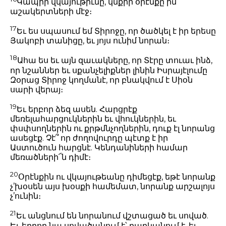
Կապիր վկայութիւնը, կնքիր օրէնքը իմ
աշակերտների մէջ։
17
Եւ ես սպասում եմ Տիրոջը, որ ծածկել է իր երեսը
Յակոբի տանիցը, եւ յոյս ունիմ նորան։
18
Ահա ես եւ այն զաւակները, որ Տէրը տուաւ ինձ,
որ նշաններ եւ սքանչելիքներ լինին Իսրայէլումը
Զօրաց Տիրոջ կողմանէ, որ բնակվում է Սիօն
սարի վերայ։
19
Եւ երբոր ձեզ ասեն. Հարցրէք
մեռելահարցուկներին եւ վհուկներին, եւ
փսփսողներին ու քրթմնչողներին, դուք էլ նորանց
ասեցէք. Չէ՞ որ ժողովուրդը պէտք է իր
Աստուծուն հարցնէ. Կենդանիների համար
մեռածների՜ն դիմէ։
20
Օրէնքին ու վկայութեանը դիմեցէք, եթէ նորանք
չ’խօսեն այս խօսքի համեմատ, նորանք արշալոյս
չ’ունին։
21
Եւ անցնում են նորանում վշտացած եւ սոված.
Եւ երբոր նա սովածանում է՝ բարկանում է, եւ