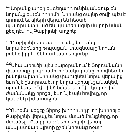
42
Նորանք աղեղ եւ գեղարդ ունին, անգութ են
նորանք եւ չեն ողորմիլ, նորանց ձայնը ծովի պէս է
գոռում, եւ ձիերի վերայ են հեծած`
պատրաստուած են պատերազմի մարդի նման
քեզ դէմ, ով Բաբիլոնի աղջիկ:
43
Բաբիլոնի թագաւորը լսեց նորանց լուրը, եւ
նորա ձեռները թուլացան, տագնապը նորան
բռնեց իբրեւ ծննդականի երկունք:
44
Ահա առիւծի պէս բարձրանում է Յորդանանի
փառքիցը դէպի ամուր բնակարանը. որովհետեւ
իսկոյն պիտի նորանց փախցնեմ նորա վերայից
եւ ո՞վ է ընտրուած, որ նորա վերայ նշանակեմ,
որովհետեւ ո՞վ է ինձ նման, եւ ո՞վ է կարող իմ
ժամանակը որոշել, եւ ո՞վ է այն հովիւը, որ
կանգնէր իմ առաջին:
45
Ուրեմն լսեցէք Տիրոջ խորհուրդը, որ խորհել է
Բաբիլոնի վերայ, եւ նորա մտածմունքները, որ
մտածել է Քաղդէացիների երկրի վերայ.
անպատճառ պիտի քշեն նորանց հօտի