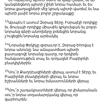
կանգնեցնող պիտի չ’լինի նորա համար, եւ ես
նորա քաղաքների մէջ կրակ պիտի վառեմ, եւ նա
պիտի լափէ նորա բոլոր շրջակայքը:
33
Այսպէս է ասում Զօրաց Տէրը. Իսրայէլի որդիքը
եւ Յուդայի որդիքը միասին զրկուեցան եւ բոլոր
նորանց գերի անողները բռնեցին նորանց,
չ’ուզեցին նորանց արձակել:
34
Նորանց Փրկիչը զօրաւոր է, Զօրաց Եհովայ է
նորա անունը. նա անպատճառ պիտի
ջատագովէ նորանց դատը, որ երկիրն
հանգստութիւն տայ, եւ դողացնէ Բաբիլոնի
բնակիչներին:
35
Սու՜ր Քաղդէացիների վերայ, ասում է Տէրը, եւ
Բաբիլոնի բնակիչների վերայ, եւ նորա
իշխանների եւ նորա իմաստունների վերայ:
36
Սու՜ր շաղակրատների վերայ, որ յիմարանան.
սու՜ր նորա տղամարդկանց վերայ, որ
զարհուրեն: