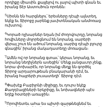
որդիքը միասին. քայլելով ու լալով պիտի գնան եւ
իրանց Տէր Աստուծուն որոնեն։
5
Սիօնն են հարցնելու՝ երեսները դէպի այնտեղ,
եկէք եւ Տիրոջը յարենք յաւիտենական անմոռաց
ուխտով։
6
Կորած ոչխարներ եղան իմ ժողովուրդը, նորանց
հովիւները մոլորեցնում են նորանց, սարերի
վերայ շուռ են ածում նորանց, սարից դէպի բլուրը
գնացին՝ իրանց մակաղատեղը մոռացան։
7
Ամեն ով որ նորանց գտաւ՝ կերաւ նորանց, եւ
նորանց նեղիչներն ասեցին՝ Մենք յանցաւոր չենք,
նորա փոխարէն, որ նորանք մեղք են գործել
Տիրոջ արդարութեան բնակարանի դէմ, եւ
իրանց հայրերի յուսատեղի՝ Տիրոջ դէմ։
8
Փախէք Բաբիլոնի միջիցը, եւ դուրս եկէք
Քաղդէացիների երկրիցը, եւ նոխազների պէս
եղէք հօտերի առաջին։
9
Որովհետեւ ահա ես պիտի զարթնեցնեմ եւ