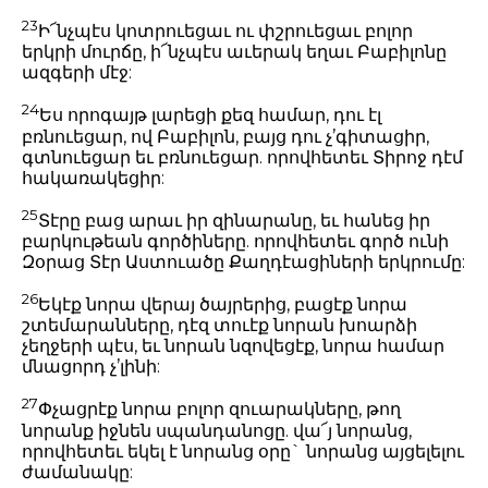
23
Ի՜նչպէս կոտրուեցաւ ու փշրուեցաւ բոլոր
երկրի մուրճը, ի՜նչպէս աւերակ եղաւ Բաբիլոնը
ազգերի մէջ:
24
Ես որոգայթ լարեցի քեզ համար, դու էլ
բռնուեցար, ով Բաբիլոն, բայց դու չ’գիտացիր,
գտնուեցար եւ բռնուեցար. որովհետեւ Տիրոջ դէմ
հակառակեցիր:
25
Տէրը բաց արաւ իր զինարանը, եւ հանեց իր
բարկութեան գործիները. որովհետեւ գործ ունի
Զօրաց Տէր Աստուածը Քաղդէացիների երկրումը:
26
Եկէք նորա վերայ ծայրերից, բացէք նորա
շտեմարանները, դէզ տուէք նորան խոարձի
չեղջերի պէս, եւ նորան նզովեցէք, նորա համար
մնացորդ չ’լինի:
27
Փչացրէք նորա բոլոր զուարակները, թող
նորանք իջնեն սպանդանոցը. վա՜յ նորանց,
որովհետեւ եկել է նորանց օրը` նորանց այցելելու
ժամանակը: