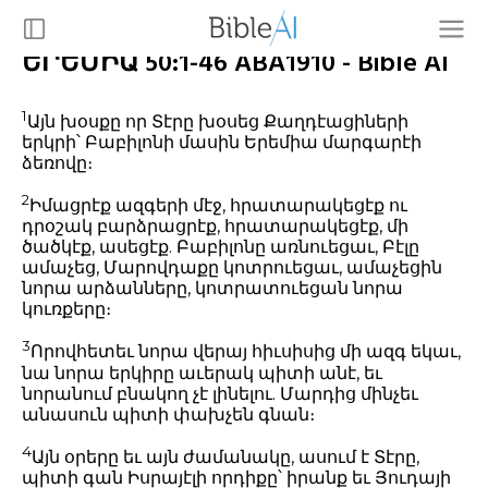
ԵՐԵՄԻԱ 50:1-46 ABA1910 - Bible AI
1
Այն խօսքը որ Տէրը խօսեց Քաղդէացիների
երկրի՝ Բաբիլոնի մասին Երեմիա մարգարէի
ձեռովը։
2
Իմացրէք ազգերի մէջ, հրատարակեցէք ու
դրօշակ բարձրացրէք, հրատարակեցէք, մի
ծածկէք, ասեցէք. Բաբիլոնը առնուեցաւ, Բէլը
ամաչեց, Մարովդաքը կոտրուեցաւ, ամաչեցին
նորա արձանները, կոտրատուեցան նորա
կուռքերը։
3
Որովհետեւ նորա վերայ հիւսիսից մի ազգ եկաւ,
նա նորա երկիրը աւերակ պիտի անէ, եւ
նորանում բնակող չէ լինելու. Մարդից մինչեւ
անասուն պիտի փախչեն գնան։
4
Այն օրերը եւ այն ժամանակը, ասում է Տէրը,
պիտի գան Իսրայէլի որդիքը՝ իրանք եւ Յուդայի