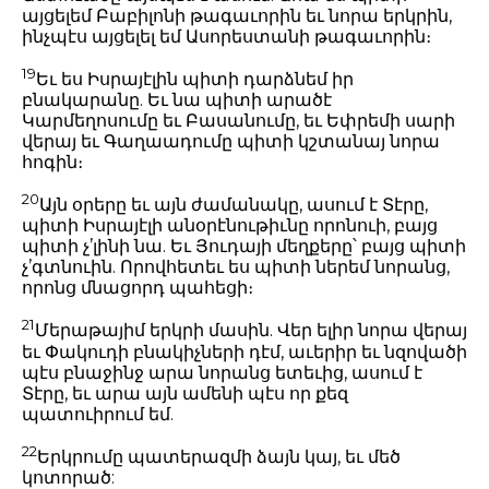
այցելեմ Բաբիլոնի թագաւորին եւ նորա երկրին,
ինչպէս այցելել եմ Ասորեստանի թագաւորին։
19
Եւ ես Իսրայէլին պիտի դարձնեմ իր
բնակարանը. Եւ նա պիտի արածէ
Կարմեղոսումը եւ Բասանումը, եւ Եփրեմի սարի
վերայ եւ Գաղաադումը պիտի կշտանայ նորա
հոգին։
20
Այն օրերը եւ այն ժամանակը, ասում է Տէրը,
պիտի Իսրայէլի անօրէնութիւնը որոնուի, բայց
պիտի չ’լինի նա. Եւ Յուդայի մեղքերը՝ բայց պիտի
չ’գտնուին. Որովհետեւ ես պիտի ներեմ նորանց,
որոնց մնացորդ պահեցի։
21
Մերաթայիմ երկրի մասին. Վեր ելիր նորա վերայ
եւ Փակուդի բնակիչների դէմ, աւերիր եւ նզովածի
պէս բնաջինջ արա նորանց ետեւից, ասում է
Տէրը, եւ արա այն ամենի պէս որ քեզ
պատուիրում եմ.
22
Երկրումը պատերազմի ձայն կայ, եւ մեծ
կոտորած: