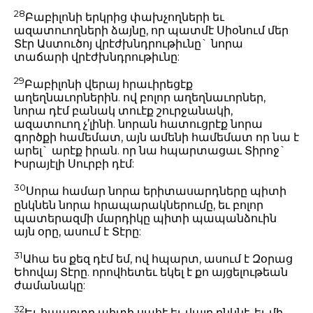
28
Բաբիլոնի երկրից փախչողների եւ
ազատուողների ձայնը, որ պատմէ Սիօնում մեր
Տէր Աստուծոյ վրէժխնդրութիւնը` նորա
տաճարի վրէժխնդրութիւնը:
29
Բաբիլոնի վերայ հրաւիրեցէք
աղեղնաւորներին. ով բոլոր աղեղնաւորներ,
նորա դէմ բանակ տուէք շուրջանակի,
ազատուող չ’լինի. նորան հատուցրէք նորա
գործքի համեմատ, այն ամենի համեմատ որ նա է
արել` արէք իրան. որ նա հպարտացաւ Տիրոջ`
Իսրայէլի Սուրբի դէմ:
30
Սորա համար նորա երիտասարդները պիտի
ընկնեն նորա հրապարակներումը, եւ բոլոր
պատերազմի մարդիկը պիտի պապանձուին
այն օրը, ասում է Տէրը:
31
Ահա ես քեզ դէմ եմ, ով հպարտ, ասում է Զօրաց
Եհովայ Տէրը. որովհետեւ եկել է քո այցելութեան
ժամանակը:
32
Եւ հպարտը պիտի սահէ եւ վայր ընկնէ, եւ մի