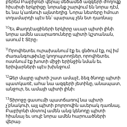
բերեմ Բաբիլոնի վերայ մեծամեծ ազգերի ժողովք
հիւսիսի երկրիցը. նորանք շարվում են նորա դէմ,
եւ նա կ’առնուի այնտեղից. Նորա նետերը հմուտ
տղամարդի պէս են՝ պարապ չեն ետ դառնալ։
10
Եւ Քաղդէացիների երկիրը աւար պիտի լինի.
նորա ամեն աւարառուները պիտի կշտանան,
ասում է Տէրը։
11
Որովհետեւ ուրախանում էք եւ ցնծում էք, ով իմ
ժառանգութիւնը կողոպտողներ, որովհետեւ
ոստնում էք խոտի միջի երինջին նման եւ
երիվարների պէս խխնջում.
12
Ձեր մայրը պիտի շատ ամաչէ, ձեզ ծնողը պիտի
պատկառէ, ահա նա ազգերի յետինը, անապատ,
անջուր, եւ ամայի պիտի լինի։
13
Տիրոջը ցասումի պատճառով նա պիտի
չ’բնակուի, այլ պիտի բոլորովին աւերակ դառնայ,
Բաբիլոնի մօտով ամեն անց կենողը պիտի
հիանայ եւ սուլէ նորա ամեն հարուածների
վերայ։