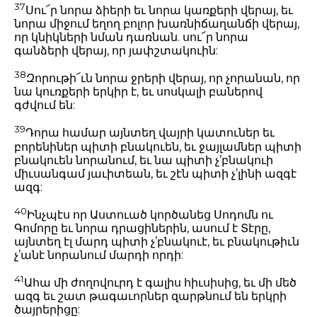
37
Սու՜ր նորա ձիերի եւ նորա կառքերի վերայ, եւ
նորա միջում եղող բոլոր խառնիճաղանճի վերայ,
որ կնիկների նման դառնան. սու՜ր նորա
գանձերի վերայ, որ յափշտակուին:
38
Զորութի՜ւն նորա ջրերի վերայ, որ չորանան, որ
նա կուռքերի երկիր է, եւ սոսկալի բաներով
գժվում են:
39
Դորա համար այնտեղ վայրի կատուներ եւ
բորենիներ պիտի բնակուեն, եւ ջայլամներ պիտի
բնակուեն նորանում, եւ նա պիտի չ’բնակուի
միւսանգամ յաւիտեան, եւ շէն պիտի չ’լինի ազգէ
ազգ:
40
Ինչպէս որ Աստուած կործանեց Սոդոմն ու
Գոմորը եւ նորա դրացիներին, ասում է Տէրը,
այնտեղ էլ մարդ պիտի չ’բնակուէ, եւ բնակութիւն
չ’անէ նորանում մարդի որդի:
41
Ահա մի ժողովուրդ է գալիս հիւսիսից, եւ մի մեծ
ազգ եւ շատ թագաւորներ զարթնում են երկրի
ծայրերիցը: