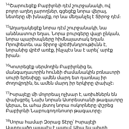
14
Շարուեցէք Բաբիլոնի դէմ շուրջանակի, ով
բոլոր աղեղ լարողներ, գցեցէք նորա վերայ,
նետերը մի խնայէք, որ նա մեղանչել է Տիրոջ դէմ։
15
Աղաղակեցէք նորա դէմ շուրջանակի, նա
անձնատուր եղաւ. Նորա բուրգերը վայր ընկան,
նորա պարիսպները հիմնայատակ եղան.
Որովհետեւ սա Տիրոջ վրէժխնդրութիւնն է,
նորանից վրէժ առէք, ինչպէս նա է արել՝ արէք
իրան։
16
Կոտրեցէք սերմողին Բաբիլոնից եւ
մանգաղաւորին հունձի ժամանակին բռնաւորի
սուրի երեսիցը. ամեն մարդ ետ դառնայ իր
ժողովրդին, եւ ամեն մարդ իր երկիրը փախչէ։
17
Իսրայէլը մի մոլորեալ ոչխար է, առիւծներն են
փախցրել. Նախ նորան Ասորեստանի թագաւորը
կերաւ, եւ ահա յետոյ նորա ոսկորները փշրեց
Բաբիլոնի Նաբուգոդոնոսոր թագաւորը։
18
Սորա համար Զօրաց Տէրը՝ Իսրայէլի
Աստուածը այսպէս է ասում. Ահա ես պիտի