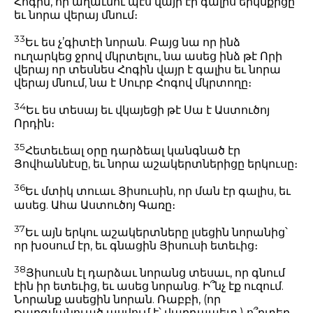
Հոգին, որ աղաւնու պէս վայր էր գալիս երկնքիցը
եւ նորա վերայ մնում։
33
Եւ ես չ’գիտէի նորան. Բայց նա որ ինձ
ուղարկեց ջրով մկրտելու, նա ասեց ինձ թէ Որի
վերայ որ տեսնես Հոգին վայր է գալիս եւ նորա
վերայ մնում, նա է Սուրբ Հոգով մկրտողը։
34
Եւ ես տեսայ եւ վկայեցի թէ Սա է Աստուծոյ
Որդին։
35
Հետեւեալ օրը դարձեալ կանգնած էր
Յովհաննէսը, եւ նորա աշակերտներիցը երկուսը։
36
Եւ մտիկ տուաւ Յիսուսին, որ ման էր գալիս, եւ
ասեց. Ահա Աստուծոյ Գառը։
37
Եւ այն երկու աշակերտները լսեցին նորանից՝
որ խօսում էր, եւ գնացին Յիսուսի ետեւից։
38
Յիսուսն էլ դարձաւ նորանց տեսաւ, որ գնում
էին իր ետեւից, եւ ասեց նորանց. Ի՞նչ էք ուզում.
Նորանք ասեցին նորան. Ռաբբի, (որ
թարգմանուած ասվում է՝ վարդապետ.) ո՞րտեղ