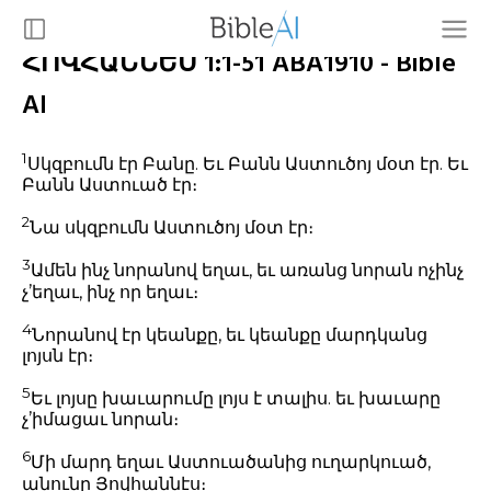
ՀՈՎՀԱՆՆԵՍ 1:1-51 ABA1910 - Bible
AI
1
Սկզբումն էր Բանը. Եւ Բանն Աստուծոյ մօտ էր. Եւ
Բանն Աստուած էր։
2
Նա սկզբումն Աստուծոյ մօտ էր։
3
Ամեն ինչ նորանով եղաւ, եւ առանց նորան ոչինչ
չ’եղաւ, ինչ որ եղաւ։
4
Նորանով էր կեանքը, եւ կեանքը մարդկանց
լոյսն էր։
5
Եւ լոյսը խաւարումը լոյս է տալիս. եւ խաւարը
չ’իմացաւ նորան։
6
Մի մարդ եղաւ Աստուածանից ուղարկուած,
անունը Յովհաննէս։