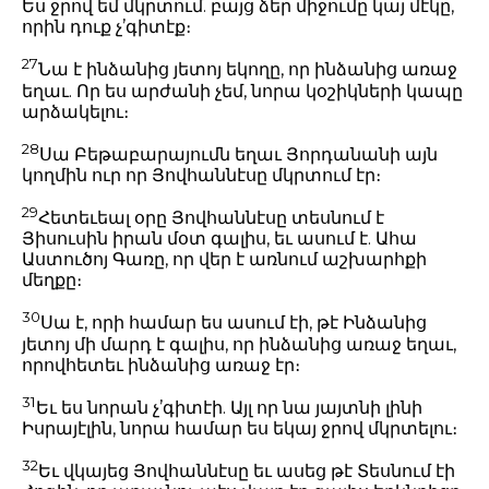
Ես ջրով եմ մկրտում. բայց ձեր միջումը կայ մէկը,
որին դուք չ’գիտէք։
27
Նա է ինձանից յետոյ եկողը, որ ինձանից առաջ
եղաւ. Որ ես արժանի չեմ, նորա կօշիկների կապը
արձակելու։
28
Սա Բեթաբարայումն եղաւ Յորդանանի այն
կողմին ուր որ Յովհաննէսը մկրտում էր։
29
Հետեւեալ օրը Յովհաննէսը տեսնում է
Յիսուսին իրան մօտ գալիս, եւ ասում է. Ահա
Աստուծոյ Գառը, որ վեր է առնում աշխարհքի
մեղքը։
30
Սա է, որի համար ես ասում էի, թէ Ինձանից
յետոյ մի մարդ է գալիս, որ ինձանից առաջ եղաւ,
որովհետեւ ինձանից առաջ էր։
31
Եւ ես նորան չ’գիտէի. Այլ որ նա յայտնի լինի
Իսրայէլին, նորա համար ես եկայ ջրով մկրտելու։
32
Եւ վկայեց Յովհաննէսը եւ ասեց թէ Տեսնում էի