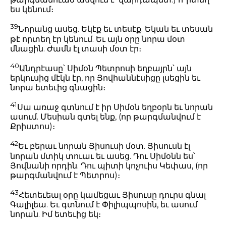
ես կենում։
39
Նորանց ասեց. Եկէք եւ տեսէք. Եկան եւ տեսան
թէ որտեղ էր կենում. Եւ այն օրը նորա մօտ
մնացին. Ժամն էլ տասի մօտ էր։
40
Անդրէասը՝ Սիմօն Պետրոսի եղբայրն՝ այն
երկուսից մէկն էր, որ Յովհաննէսիցը լսեցին եւ
նորա ետեւից գնացին։
41
Սա առաջ գտնում է իր Սիմօն եղբօրն եւ նորան
ասում. Մեսիան գտել ենք, (որ թարգմանվում է
Քրիստոս)։
42
Եւ բերաւ նորան Յիսուսի մօտ. Յիսուսն էլ
նորան մտիկ տուաւ եւ ասեց. Դու Սիմօնն ես՝
Յովնանի որդին. Դու պիտի կոչուիս Կեփաս, (որ
թարգմանվում է Պետրոս)։
43
Հետեւեալ օրը կամեցաւ Յիսուսը դուրս գնալ
Գալիլեա. Եւ գտնում է Փիլիպպոսին, եւ ասում
նորան. Իմ ետեւից եկ։