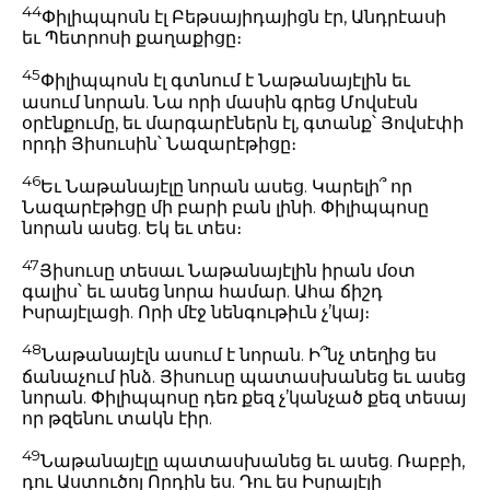
44
Փիլիպպոսն էլ Բեթսայիդայիցն էր, Անդրէասի
եւ Պետրոսի քաղաքիցը։
45
Փիլիպպոսն էլ գտնում է Նաթանայէլին եւ
ասում նորան. Նա որի մասին գրեց Մովսէսն
օրէնքումը, եւ մարգարէներն էլ, գտանք՝ Յովսէփի
որդի Յիսուսին՝ Նազարէթիցը։
46
Եւ Նաթանայէլը նորան ասեց. Կարելի՞ որ
Նազարէթիցը մի բարի բան լինի. Փիլիպպոսը
նորան ասեց. Եկ եւ տես։
47
Յիսուսը տեսաւ Նաթանայէլին իրան մօտ
գալիս՝ եւ ասեց նորա համար. Ահա ճիշդ
Իսրայէլացի. Որի մէջ նենգութիւն չ’կայ։
48
Նաթանայէլն ասում է նորան. Ի՞նչ տեղից ես
ճանաչում ինձ. Յիսուսը պատասխանեց եւ ասեց
նորան. Փիլիպպոսը դեռ քեզ չ’կանչած քեզ տեսայ
որ թզենու տակն էիր.
49
Նաթանայէլը պատասխանեց եւ ասեց. Ռաբբի,
դու Աստուծոյ Որդին ես. Դու ես Իսրայէլի