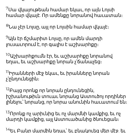
7
Սա վկայութեան համար եկաւ, որ այն Լոյսի
համար վկայէ. Որ ամենքը նորանով հաւատան։
8
Նա չէր Լոյսը, այլ որ Լոյսին համար վկայէ։
9
Այն էր ճշմարիտ Լոյսը, որ ամեն մարդի
լուսաւորում է, որ գալիս է աշխարհքը։
10
Աշխարհքումն էր, եւ աշխարհքը նորանով
եղաւ, եւ աշխարհքը նորան չ’ճանաչեց։
11
Իրանների մէջ եկաւ, եւ իրանները նորան
չ’ընդունեցին։
12
Բայց որոնք որ նորան ընդունեցին,
իշխանութիւն տուաւ նորանց Աստուծոյ որդիներ
լինելու՝ նորանց, որ նորա անունին հաւատում են։
13
Որոնք ոչ արիւնից եւ ոչ մարմնի կամքից, եւ ոչ
մարդի կամքից, այլ Աստուածանից ծնուեցան։
14
Եւ Բանը մարմին եղաւ՝ եւ բնակուեց մեր մէջ. եւ