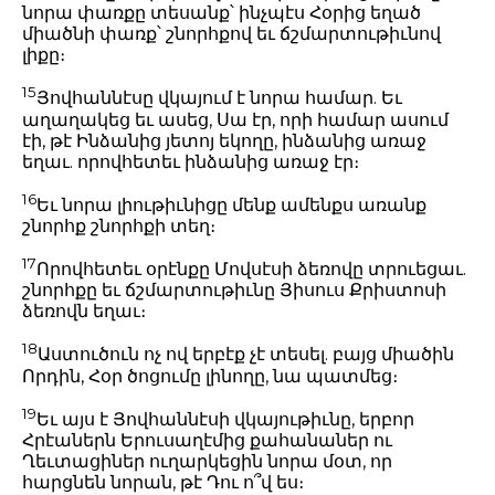
նորա փառքը տեսանք՝ ինչպէս Հօրից եղած
միածնի փառք՝ շնորհքով եւ ճշմարտութիւնով
լիքը։
15
Յովհաննէսը վկայում է նորա համար. Եւ
աղաղակեց եւ ասեց, Սա էր, որի համար ասում
էի, թէ Ինձանից յետոյ եկողը, ինձանից առաջ
եղաւ. որովհետեւ ինձանից առաջ էր։
16
Եւ նորա լիութիւնիցը մենք ամենքս առանք
շնորհք շնորհքի տեղ։
17
Որովհետեւ օրէնքը Մովսէսի ձեռովը տրուեցաւ.
շնորհքը եւ ճշմարտութիւնը Յիսուս Քրիստոսի
ձեռովն եղաւ։
18
Աստուծուն ոչ ով երբէք չէ տեսել. բայց միածին
Որդին, Հօր ծոցումը լինողը, նա պատմեց։
19
Եւ այս է Յովհաննէսի վկայութիւնը, երբոր
Հրէաներն Երուսաղէմից քահանաներ ու
Ղեւտացիներ ուղարկեցին նորա մօտ, որ
հարցնեն նորան, թէ Դու ո՞վ ես։