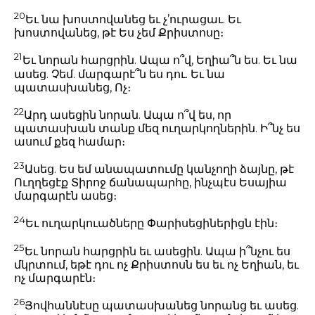
20
Եւ նա խոստովանեց եւ չ’ուրացաւ. Եւ
խոստովանեց, թէ Ես չեմ Քրիստոսը։
21
Եւ նորան հարցրին. Ապա ո՞վ, Եղիա՞ն ես. Եւ նա
ասեց. Չեմ. մարգարէ՞ն ես դու. Եւ նա
պատասխանեց, Ոչ։
22
Արդ ասեցին նորան. Ապա ո՞վ ես, որ
պատասխան տանք մեզ ուղարկողներին. Ի՞նչ ես
ասում քեզ համար։
23
Ասեց. Ես եմ անապատումը կանչողի ձայնը, թէ
Ուղղեցէք Տիրոջ ճանապարհը, ինչպէս Եսայիա
մարգարէն ասեց։
24
Եւ ուղարկուածները Փարիսեցիներիցն էին։
25
Եւ նորան հարցրին եւ ասեցին. Ապա ի՞նչու ես
մկրտում, եթէ դու ոչ Քրիստոսն ես եւ ոչ Եղիան, եւ
ոչ մարգարէն։
26
Յովհաննէսը պատասխանեց նորանց եւ ասեց.