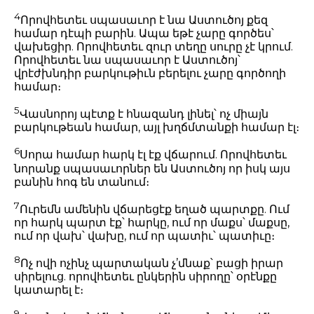
4
Որովհետեւ սպասաւոր է նա Աստուծոյ քեզ
համար դէպի բարին. Ապա եթէ չարը գործես՝
վախեցիր. Որովհետեւ զուր տեղը սուրը չէ կրում.
Որովհետեւ նա սպասաւոր է Աստուծոյ՝
վրէժխնդիր բարկութիւն բերելու չարը գործողի
համար։
5
Վասնորոյ պէտք է հնազանդ լինել՝ ոչ միայն
բարկութեան համար, այլ խղճմտանքի համար էլ։
6
Սորա համար հարկ էլ էք վճարում. Որովհետեւ
նորանք սպասաւորներ են Աստուծոյ որ իսկ այս
բանին հոգ են տանում։
7
Ուրեմն ամենին վճարեցէք եղած պարտքը. Ում
որ հարկ պարտ էք՝ հարկը, ում որ մաքս՝ մաքսը,
ում որ վախ՝ վախը, ում որ պատիւ՝ պատիւը։
8
Ոչ ովի ոչինչ պարտական չ’մնաք՝ բացի իրար
սիրելուց. որովհետեւ ընկերին սիրողը՝ օրէնքը
կատարել է։
9