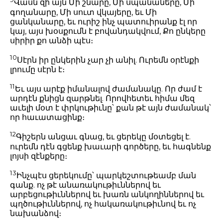
Վասն զի այն Մի շնարը, Մի սպանաները, Մի
գողանարը, Մի սուտ վկայերը, եւ Մի
ցանկանարը, եւ ուրիշ ինչ պատուիրանք էլ որ
կայ, այս խօսքումն է բովանդակվում, Քո ընկերը
սիրիր քո անձի պէս։
10
Սէրն իր ընկերին չար չի անիլ. Ուրեմն օրէնքի
լրումը սէրն է։
11
Եւ այս արէք իմանալով ժամանակը. Որ ժամ է
արդէն քնիցն զարթնել. Որովհետեւ հիմա մեզ
աւելի մօտ է փրկութիւնը՝ քան թէ այն ժամանակ՝
որ հաւատացինք։
12
Գիշերն անցաւ գնաց, եւ ցերեկը մօտեցել է.
ուրեմն դէն գցենք խաւարի գործերը, եւ հագնենք
լոյսի զէնքերը։
13
Ինչպէս ցերեկումը՝ պարկեշտութեամբ ման
գանք. ոչ թէ անառակութիւններով եւ
արբեցութիւններով եւ խառն անկողիններով եւ
պղծութիւններով, ոչ հակառակութիւնով եւ ոչ
նախանձով։