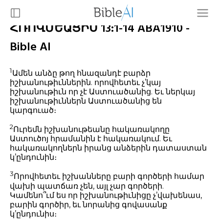
ՀՌՈՎՄԵԱՑԻՍ 13:1-14 ABA1910 -
Bible AI
1
Ամեն անձը թող հնազանդէ բարձր
իշխանութիւններին. որովհետեւ չ’կայ
իշխանութիւն որ չէ Աստուածանից. Եւ ներկայ
իշխանութիւններն Աստուածանից են
կարգուած։
2
Ուրեմն իշխանութեանը հակառակողը
Աստուծոյ հրամանին է հակառակում. Եւ
հակառակողներն իրանց անձերին դատաստան
կ’ընդունին։
3
Որովհետեւ իշխանները բարի գործերի համար
վախի պատճառ չեն, այլ չար գործերի.
Կամենո՞ւմ ես որ իշխանութիւնիցը չ’վախենաս,
բարին գործիր, եւ նորանից գովասանք
կ’ընդունիս։