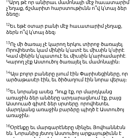
11
Արդ թէ որ անիրաւ մամոնայի մէջ հաւատարիմ
չ’եղաք, ճշմարիտ հարստութիւնն ո՞վ կ’տայ ձեր
ձեռը։
12
Եւ եթէ օտար բանի մէջ հաւատարիմ չեղաք,
ձերն ո՞վ կ’տայ ձեզ։
13
Ոչ մի ծառայ չէ կարող երկու տիրոջ ծառայել.
Որովհետեւ կամ մինին կ’ատէ եւ միւսին կ’սիրէ.
Կամ մինին կ’պատուէ եւ միւսին կ’արհամարհէ.
Կարող չէք Աստուծոյ ծառայել եւ մամոնային։
14
Այս բոլոր բաները լսում էին Փարիսեցիները, որ
արծաթասէր էին, եւ ծիծաղում էին նորա վերայ։
15
Եւ նորանց ասեց. Դուք էք, որ մարդկանց
առաջին ձեր անձերը արդարացնում էք, բայց
Աստուած գիտէ ձեր սրտերը. որովհետեւ
մարդկանց առաջին բարձրը պիղծ է Աստուծոյ
առաջին։
16
Օրէնքը եւ մարգարէները մինչեւ Յովհաննէսն
են. Նորանից յետոյ Աստուծոյ արքայութիւնն է