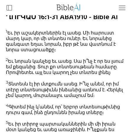
ՂՈՒԿԱՍ 16:1-31 ABA1910 - Bible AI
1
Եւ իր աշակերտներին էլ ասեց. Մի հարուստ
մարդ կար, որ մի տնտես ունէր. Եւ նորանից
գանգատ եղաւ նորան, իբր թէ նա վատնում է
նորա ստացուածքը։
2
Եւ նորան կանչեց եւ ասեց. Սա ի՞նչ է որ ես լսում
եմ քեզանից. Տուր քո տնտեսութեան համարը.
Որովհետեւ այլ եւս կարող չես տնտես լինել։
3
Տնտեսն էլ իր մտքումն ասեց. Ի՞նչ անեմ, որ իմ
տէրը տնտեսութիւնն ինձանից առնում է. Հերկել
չեմ կարող, մուրանալու ամաչում եմ։
4
Գիտեմ ինչ կ’անեմ, որ՝ երբոր տնտեսութիւնից
դուրս գամ, ինձ ընդունեն իրանց տները։
5
Եւ իր տիրոջ պարտականներին մի մի իրան
մօտ կանչեց եւ ասեց առաջինին. Ի՞նչքան ես