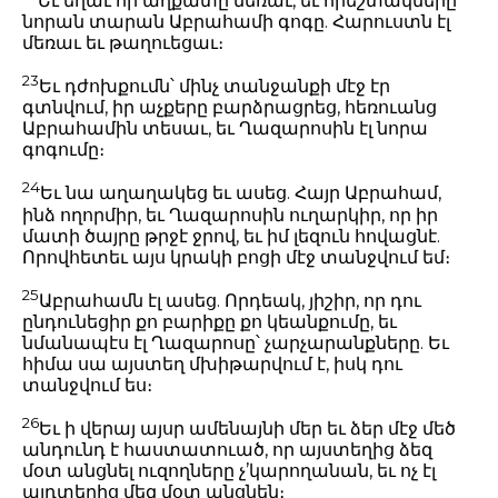
Եւ եղաւ որ աղքատը մեռաւ, եւ հրեշտակները
նորան տարան Աբրահամի գոգը. Հարուստն էլ
մեռաւ եւ թաղուեցաւ։
23
Եւ դժոխքումն՝ մինչ տանջանքի մէջ էր
գտնվում, իր աչքերը բարձրացրեց, հեռուանց
Աբրահամին տեսաւ, եւ Ղազարոսին էլ նորա
գոգումը։
24
Եւ նա աղաղակեց եւ ասեց. Հայր Աբրահամ,
ինձ ողորմիր, եւ Ղազարոսին ուղարկիր, որ իր
մատի ծայրը թրջէ ջրով, եւ իմ լեզուն հովացնէ.
Որովհետեւ այս կրակի բոցի մէջ տանջվում եմ։
25
Աբրահամն էլ ասեց. Որդեակ, յիշիր, որ դու
ընդունեցիր քո բարիքը քո կեանքումը, եւ
նմանապէս էլ Ղազարոսը՝ չարչարանքները. Եւ
հիմա սա այստեղ մխիթարվում է, իսկ դու
տանջվում ես։
26
Եւ ի վերայ այսր ամենայնի մեր եւ ձեր մէջ մեծ
անդունդ է հաստատուած, որ այստեղից ձեզ
մօտ անցնել ուզողները չ’կարողանան, եւ ոչ էլ
այդտեղից մեզ մօտ անցնեն։