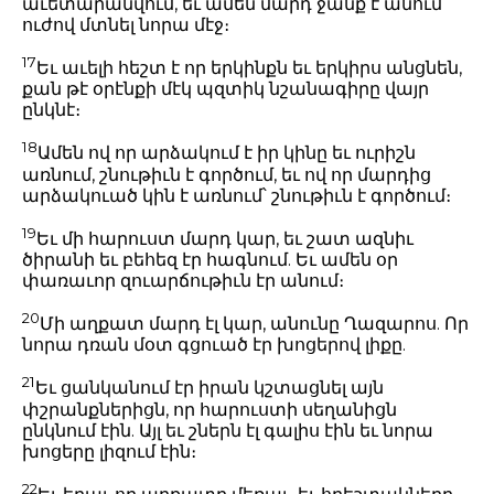
աւետարանվում, եւ ամեն մարդ ջանք է անում
ուժով մտնել նորա մէջ։
17
Եւ աւելի հեշտ է որ երկինքն եւ երկիրս անցնեն,
քան թէ օրէնքի մէկ պզտիկ նշանագիրը վայր
ընկնէ։
18
Ամեն ով որ արձակում է իր կինը եւ ուրիշն
առնում, շնութիւն է գործում, եւ ով որ մարդից
արձակուած կին է առնում՝ շնութիւն է գործում։
19
Եւ մի հարուստ մարդ կար, եւ շատ ազնիւ
ծիրանի եւ բեհեզ էր հագնում. Եւ ամեն օր
փառաւոր զուարճութիւն էր անում։
20
Մի աղքատ մարդ էլ կար, անունը Ղազարոս. Որ
նորա դռան մօտ գցուած էր խոցերով լիքը.
21
Եւ ցանկանում էր իրան կշտացնել այն
փշրանքներիցն, որ հարուստի սեղանիցն
ընկնում էին. Այլ եւ շներն էլ գալիս էին եւ նորա
խոցերը լիզում էին։
22