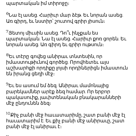
պարտական իմ տիրոջը։
6
Նա էլ ասեց. Հարիւր մար ձէթ. Եւ նորան ասեց.
Առ գիրդ, եւ նստիր՝ շուտով գրիր յիսուն։
7
Յետոյ միւսին ասեց. Դո՞ւ ինչքան ես
պարտական. Նա էլ ասեց. Հարիւր քոռ ցորեն. Եւ
նորան ասեց. Առ գիրդ եւ գրիր ութսուն։
8
Եւ տէրը գովեց անիրաւ տնտեսին, որ
իմաստութիւնով գործեց. Որովհետեւ այս
աշխարհքի որդիքը լոյսի որդիներիցն իմաստուն
են իրանց ցեղի մէջ։
9
Եւ ես ասում եմ ձեզ. Անիրաւ մամոնայից
բարեկամներ արէք ձեզ համար. Որ երբոր
պակասուիք, յաւիտենական բնակարանների
մէջ ընդունեն ձեզ։
10
Քիչ բանի մէջ հաւատարիմը, շատ բանի մէջ էլ
հաւատարիմ է. Եւ քիչ բանի մէջ անիրաւը, շատ
բանի մէջ էլ անիրաւ է։