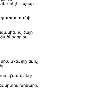
ն, մինչեւ այսօր
ինի դատաստանի
անից, ով Հայր՝
 ծածկեցիր եւ
միայն Հայրը. եւ ոչ
ել։
իստ կ’տամ ձեզ։
 եւ սրտով խոնարհ.