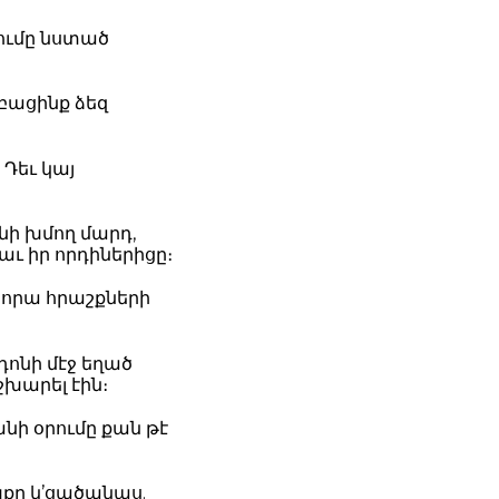
րումը նստած
ղբացինք ձեզ
 Դեւ կայ
ինի խմող մարդ,
ւ իր որդիներիցը։
նորա հրաշքների
իդոնի մէջ եղած
շխարել էին։
անի օրումը քան թէ
ոխքը կ’ցածանաս.