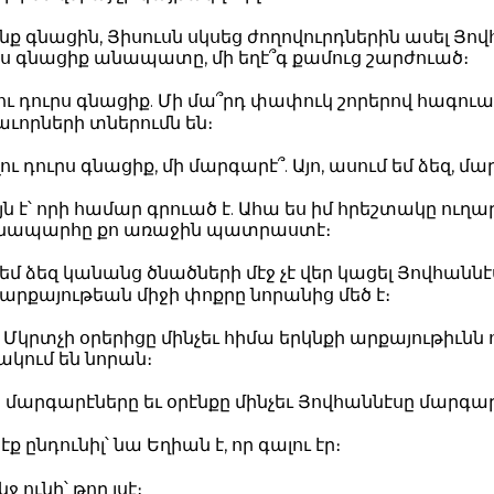
նք գնացին, Յիսուսն սկսեց ժողովուրդներին ասել Յո
ւրս գնացիք անապատը, մի եղէ՞գ քամուց շարժուած։
ու դուրս գնացիք. Մի մա՞րդ փափուկ շորերով հագու
ւորների տներումն են։
ու դուրս գնացիք, մի մարգարէ՞. Այո, ասում եմ ձեզ, մա
ն է՝ որի համար գրուած է. Ահա ես իմ հրեշտակը ուղար
ճանապարհը քո առաջին պատրաստէ։
մ ձեզ կանանց ծնածների մէջ չէ վեր կացել Յովհաննէ
ի արքայութեան միջի փոքրը նորանից մեծ է։
Մկրտչի օրերիցը մինչեւ հիմա երկնքի արքայութիւնն ու
ակում են նորան։
ր մարգարէները եւ օրէնքը մինչեւ Յովհաննէսը մարգ
էք ընդունիլ՝ նա Եղիան է, որ գալու էր։
ջ ունի՝ թող լսէ։