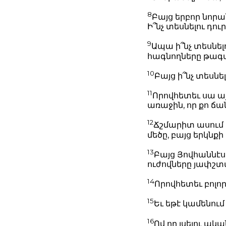
8
Բայց երբոր նորա
Ի՞նչ տեսնելու դո
9
Ապա ի՞նչ տեսնել
հագնողները թագա
10
Բայց ի՞նչ տեսնել
11
Որովհետեւ սա այ
առաջին, որ քո 
12
Ճշմարիտ ասում ե
մեծը, բայց երկնք
13
Բայց Յովհաննէս 
ուժովները յափշտ
14
Որովհետեւ բոլո
15
Եւ եթէ կամենում 
16
Ով որ լսելու ական