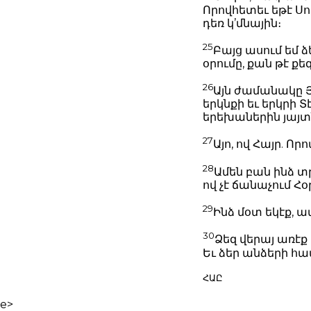
Որովհետեւ եթէ Սոդ
դեռ կ’մնային։
25
Բայց ասում եմ 
օրումը, քան թէ քեզ
26
Այն ժամանակը Յ
երկնքի եւ երկրի 
երեխաներին յայտ
27
Այո, ով Հայր. Ո
28
Ամեն բան ինձ տրո
ով չէ ճանաչում Հօ
29
Ինձ մօտ եկէք, 
30
Ձեզ վերայ առէք 
Եւ ձեր անձերի հա
ՀԱԸ
e>