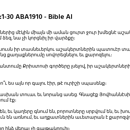
30 ABA1910 - Bible AI
րներից մէկին միայն մի աման ցուրտ ջուր խմեցնէ աշ
ձեզ, նա չի կորցնիլ իր վարձքը։
իսուսն իր տասնեւերկու աշակերտներին պատուէր տալ
ց քաղաքներումը սովորեցնելու եւ քարոզելու։
անտումը Քրիստոսի գործերը լսելով, իր աշակերտների
ո՞ւ ես այն որ գալու էիր, թէ ուրիշի սպասենք։
ասխան տուաւ եւ նորանց ասեց. Գնացէք Յովհաննէսի
ում էք։
ն, եւ կաղերը գնում են, բորոտները սրբվում են, եւ խուլ
իւն են առնում, եւ աղքատներին աւետարան է քարոզվո
որ ինձ վերայ չի գայթակղուիլ։