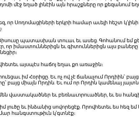
ոմի մէջ եղած լինէին այն հրաշքները որ քեզանում եղա
ձեզ, որ Սոդոմացիների երկրի համար աւելի հեշտ կ’լ
։
իսուսը պատասխան տուաւ եւ ասեց. Գոհանում եմ քեզ
Տէր, որ իմաստուններիցն եւ գիտուններիցն այս բաները
նեցիր։
րովհետեւ այսպէս հաճոյ եղաւ քո առաջին։
ւեցաւ իմ Հօրիցը. Եւ ոչ ով չէ ճանաչում Որդիին՝ բայց 
րը՝ բայց միայն Որդին. Եւ ում որ Որդին կամենայ յայտն
ամեն վաստակածներ եւ բեռնաւորուածներ, եւ ես հանգ
իմ լուծը եւ ինձանից սովորեցէք. Որովհետեւ ես հեզ եմ
մար հանգստութիւն կ’գտնէք։