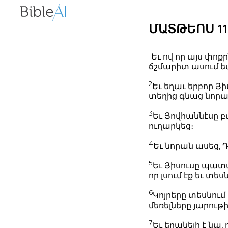
ՄԱՏԹԵՈՍ 11:1-
1
Եւ ով որ այս փոք
ճշմարիտ ասում եմ 
2
Եւ եղաւ երբոր Յ
տեղից գնաց նորան
3
Եւ Յովհաննէսը բ
ուղարկեց։
4
Եւ նորան ասեց, Դ
5
Եւ Յիսուսը պատ
որ լսում էք եւ տեսն
6
Կոյրերը տեսնում ե
մեռելները յարութ
7
Եւ երանելի է նա, 