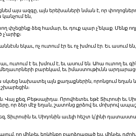
ցնեմ այս ազգը, այն երեխաների նման է, որ փողոցնե
 կանչում են,
փող փչեցինք ձեզ համար, եւ դուք պար չ’եկաք. Մենք ո
ծ չ’արիք։
նէսն եկաւ, ոչ ուտում էր եւ ոչ խմում էր. Եւ ասում են,
ւ, ուտում է եւ խմում է, եւ ասում են. Ահա ուտող եւ գ
 մեղաւորների բարեկամ, եւ իմաստութիւնն արդարացա
 սկսեց նախատել այն քաղաքներին, որոնցում եղան 
աշխարեցին։
ն. Վայ քեզ, Բեթսայիդա. Որովհետեւ եթէ Տիւրոսի եւ Ս
ները, որ ձեր մէջ եղան, շատոնց քրձով եւ մոխրով ապա
եզ, Տիւրոսին եւ Սիդոնին աւելի հեշտ կ’լինի դատաստ
այում, որ մինչեւ երկինքը բարձրացած ես, մինչեւ դժ