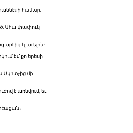
վհաննէսի համար.
ած. Ահա փափուկ
րգարէից էլ աւելին։
կում եմ քո երեսի
ս Մկրտչից մի
ժով է առնվում, եւ
արէացան։