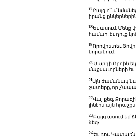
17
Բայց ո՞ւմ նմանե
իրանց ընկերներին
18
Եւ ասում. Մենք 
համար, եւ դուք կո
19
Որովհետեւ Յովհան
նորանում.
20
Մարդի Որդին եկա
մաքսաւորների եւ
21
Այն ժամանակ նա
շատերը, որ չ’ապ
22
Վայ քեզ, Քորազի
լինէին այն հրաշք
23
Բայց ասում եմ ձ
ձեզ։
24
Եւ դու, Կափառն