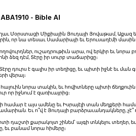
ABA1910 - Bible AI
եղաւ Մօրստացի Միքիային Յուդայի Յովաթամ, Աքազ 
րին, որ նա տեսաւ Սամարիայի եւ Երուսաղէմի մասին
ժողովուրդներ, ուշադրութիւն արա, ով երկիր եւ նորա բո
ինի ձեզ դէմ, Տէրը իր սուրբ տաճարիցը։
րը դուրս է գալիս իր տեղիցը, եւ պիտի իջնէ եւ ման գ
րի վերայ։
հալուին նորա տակին, եւ հովիտները պիտի ճեղքուին
ւր որ իջնում է զառիւայրից։
 համար է այս ամենը եւ Իսրայէլի տան մեղքերի համա
Սամարիան. Եւ ո՞վ է Յուդայի բարձրաւանդակները, չէ՞ 
ի դաշտի քարակոյտ շինեմ՝ այգի տնկելու տեղեր, ե
, եւ բանամ նորա հիմերը։