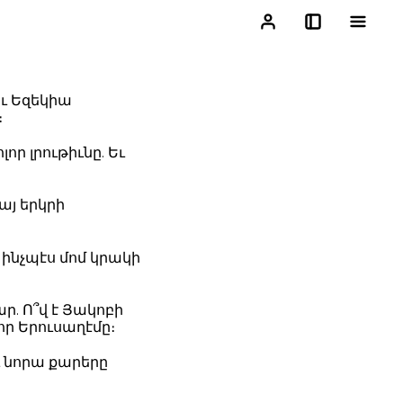
եւ Եզեկիա
։
լոր լրութիւնը. Եւ
այ երկրի
 ինչպէս մոմ կրակի
ր. Ո՞վ է Յակոբի
որ Երուսաղէմը։
ւ նորա քարերը