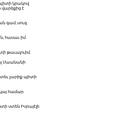
 պիտի կրակով
ի վարձքից է
ն գամ, սուգ
ն, հասաւ իմ
իտի թաւալուիմ.
կել Սաանանի
ետեւ չարիք պիտի
ջկայ համար.
տի ստեն Իսրայէլի