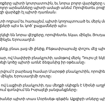
ուռքերը պիտի կոտրատուին, եւ նորա բոլոր վարձքերը
 բոլոր արձանները պիտի ամայի անեմ. Որովհետեւ բոզ
բոզի վարձքի էլ պիտի դառնան։
ի ողբամ եւ հառաչեմ, պիտի կողոպտուած եւ մերկ մա
երի պէս եւ կոծ՝ ջայլամների պէս։
կելի են նորա վէրքերը, որովհետեւ եկաւ մինչեւ Յուդա
մինչեւ Երուսաղէմ։
ցնէք, բնաւ լաց մի լինիք, Բեթափրայումը փոշու մէջ պ
ար, ով Սափիրի բնակչուհի, ամօթով մերկ. Դուրս չէ ե
սելի կոծը պիտի առնէ ձեզանից իր օթեւանը։
րվում է բարեաց համար Մարօթի բնակչուհին, որովհ
 մինչեւ Երուսաղէմի դուռը։
, ով Լաքիսի բնակչուհի, դա մեղքի սկիզբն է Սիօնի աղ
ւմ գտնվում են Իսրայէլի յանցանքները։
աներ պիտի տաս Մօրեսեթ-գեթին. Աքզիբի տները պի