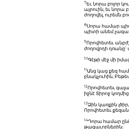
7
Եւ նորա բոլոր կ
այրուին, եւ նորա
ժողովել, ուրեմն 
8
Սորա համար պիտ
պիտի անեմ չագալն
9
Որովհետեւ անբժշ
ժողովրդի դռանը՝ 
10
Գէթի մէջ մի իմա
11
Անց կաց քեզ համ
բնակչուհին, Բեթե
12
Որովհետեւ գալա
իջնէ Տիրոջ կողմից
13
Ձին կառքին լծիր
Որովհետեւ քեզանո
14
Դորա համար ընծ
թագաւորներին։