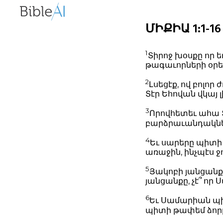
ՄԻՔԻԱ 1:1-16 
1
Տիրոջ խօսքը որ 
թագաւորների օրե
2
Լսեցէք, ով բոլոր 
Տէր Եհովան վկայ լ
3
Որովհետեւ ահա Տէ
բարձրաւանդակնե
4
Եւ սարերը պիտի 
առաջին, ինչպէս ջո
5
Յակոբի յանցանքի
յանցանքը, չէ՞ որ 
6
Եւ Սամարիան պիտ
պիտի թափեմ ձորը