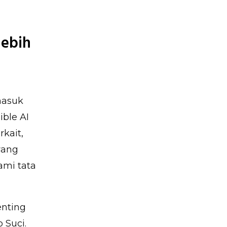
lebih
masuk
ble AI
kait,
yang
mi tata
enting
 Suci.