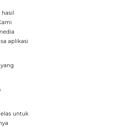
hasil
Kami
 media
sa aplikasi
 yang
.
a
jelas untuk
nya