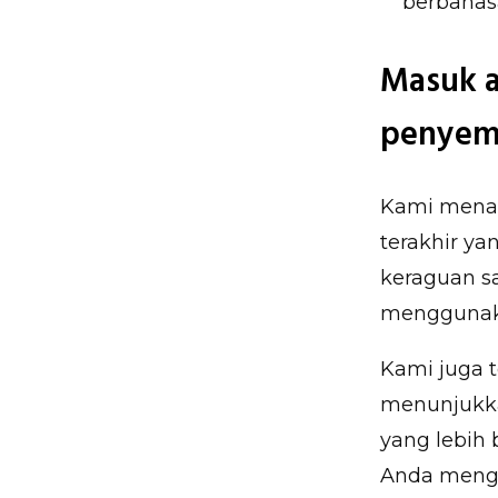
berbahasa
Masuk a
penyemp
Kami mena
terakhir ya
keraguan sa
menggunaka
Kami juga t
menunjukka
yang lebih 
Anda meng