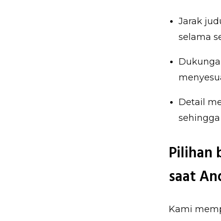
Jarak jud
selama s
Dukungan
menyesua
Detail me
sehingga 
Pilihan
saat An
Kami mempe