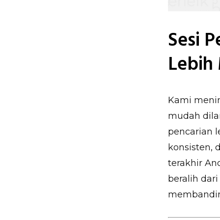
Sesi 
Lebih 
Kami mening
mudah dilan
pencarian l
konsisten, 
terakhir A
beralih da
membanding