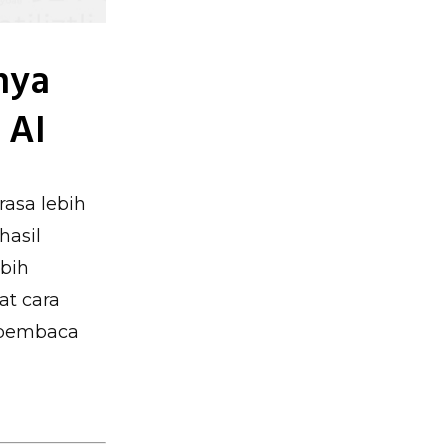
nya
 AI
rasa lebih
hasil
ebih
at cara
 pembaca