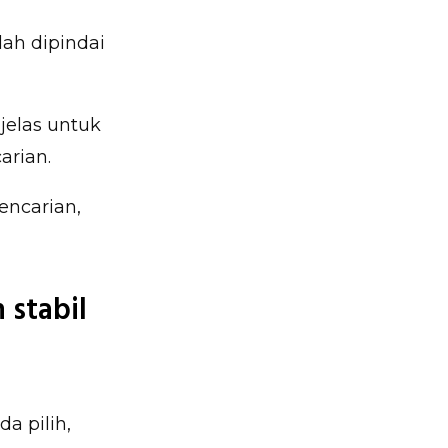
dah dipindai
jelas untuk
rian.
encarian,
 stabil
a pilih,