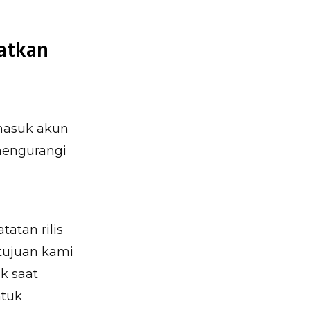
atkan
masuk akun
 mengurangi
atan rilis
tujuan kami
k saat
ntuk