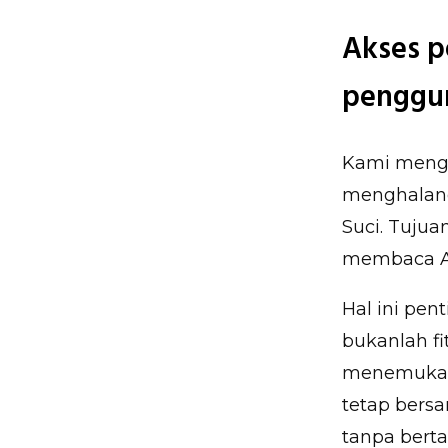
Akses p
penggu
Kami mengh
menghalang
Suci. Tujua
membaca Alk
Hal ini pe
bukanlah f
menemukan 
tetap bers
tanpa bert