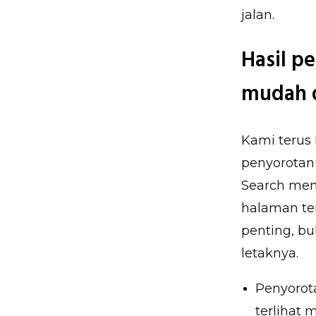
jalan.
Hasil pe
mudah d
Kami terus
penyorotan 
Search mena
halaman te
penting, b
letaknya.
Penyorot
terlihat 