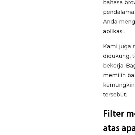
bahasa brow
pendalaman 
Anda mengg
aplikasi.
Kami juga 
didukung, 
bekerja. Ba
memilih bah
kemungkina
tersebut.
Filter 
atas ap