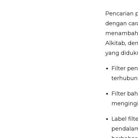
Pencarian 
dengan car
menambahkan
Alkitab, de
yang diduk
Filter p
terhubung
Filter b
mengingi
Label fil
pendalam