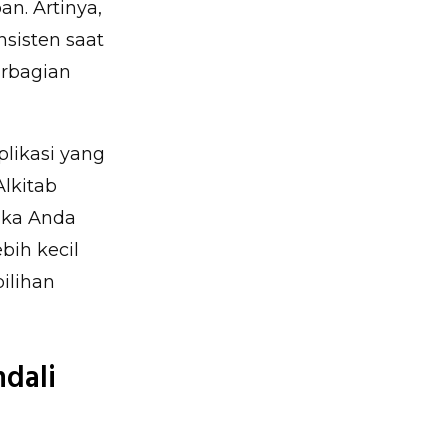
n. Artinya,
sisten saat
arbagian
likasi yang
lkitab
ika Anda
bih kecil
ilihan
dali