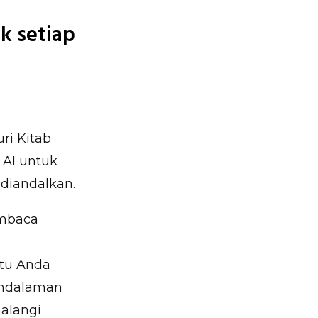
k setiap
ri Kitab
 AI untuk
 diandalkan.
embaca
a
tu Anda
endalaman
alangi