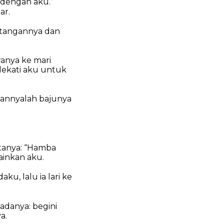
 dengan aku.”
ar.
 tangannya dan
wanya ke mari
dekati aku untuk
kannyalah bajunya
atanya: “Hamba
inkan aku.
ku, lalu ia lari ke
adanya: begini
a.