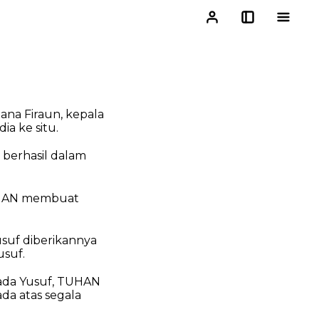
tana Firaun, kepala
a ke situ.
 berhasil dalam
TUHAN membuat
usuf diberikannya
usuf.
pada Yusuf, TUHAN
da atas segala