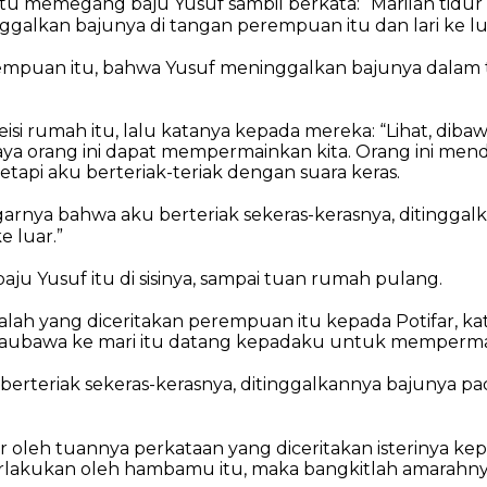
tu memegang baju Yusuf sambil berkata: “Marilah tidur
ggalkan bajunya di tangan perempuan itu dan lari ke lu
erempuan itu, bahwa Yusuf meninggalkan bajunya dalam
eisi rumah itu, lalu katanya kepada mereka: “Lihat, diba
paya orang ini dapat mempermainkan kita. Orang ini men
etapi aku berteriak-teriak dengan suara keras.
garnya bahwa aku berteriak sekeras-kerasnya, ditinggal
ke luar.”
aju Yusuf itu di sisinya, sampai tuan rumah pulang.
alah yang diceritakan perempuan itu kepada Potifar, k
 kaubawa ke mari itu datang kepadaku untuk memperma
 berteriak sekeras-kerasnya, ditinggalkannya bajunya pada
r oleh tuannya perkataan yang diceritakan isterinya kep
erlakukan oleh hambamu itu, maka bangkitlah amarahny