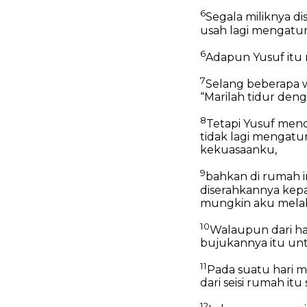
6
Segala miliknya d
usah lagi mengatur
6
Adapun Yusuf itu 
7
Selang beberapa w
“Marilah tidur deng
8
Tetapi Yusuf meno
tidak lagi mengatu
kekuasaanku,
9
bahkan di rumah in
diserahkannya kepa
mungkin aku melaku
10
Walaupun dari ha
bujukannya itu unt
11
Pada suatu hari 
dari seisi rumah it
12