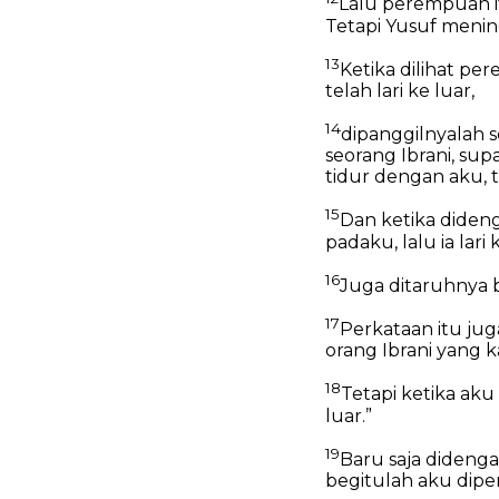
Lalu perempuan i
Tetapi Yusuf menin
13
Ketika dilihat p
telah lari ke luar,
14
dipanggilnyalah s
seorang Ibrani, su
tidur dengan aku, t
15
Dan ketika diden
padaku, lalu ia lari 
16
Juga ditaruhnya b
17
Perkataan itu jug
orang Ibrani yang
18
Tetapi ketika aku
luar.”
19
Baru saja didenga
begitulah aku dip