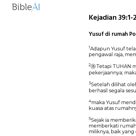
Kejadian 39:1-2
Yusuf di rumah Po
1
Adapun Yusuf telah
pengawal raja, mem
2
ⓐ
Tetapi TUHAN me
pekerjaannya; maka 
3
Setelah dilihat 
berhasil segala ses
4
maka Yusuf mendap
kuasa atas rumahny
5
Sejak ia memberik
memberkati rumah o
miliknya, baik yan