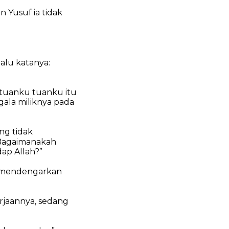
 Yusuf ia tidak
alu katanya:
ntuanku tuanku itu
gala miliknya pada
ang tidak
 Bagaimanakah
ap Allah?”
k mendengarkan
rjaannya, sedang