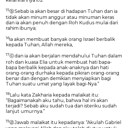
kelahirannya itu.
15
ⓑ
Sebab ia akan besar di hadapan Tuhan dan ia
tidak akan minum anggur atau minuman keras
dan ia akan penuh dengan Roh Kudus mulai dari
rahim ibunya;
16
ia akan membuat banyak orang Israel berbalik
kepada Tuhan, Allah mereka,
17
ⓒ
dan ia akan berjalan mendahului Tuhan dalam
roh dan kuasa Elia untuk membuat hati bapa-
bapa berbalik kepada anak-anaknya dan hati
orang-orang durhaka kepada pikiran orang-orang
benar dan dengan demikian menyiapkan bagi
Tuhan suatu umat yang layak bagi-Nya.”
18
Lalu kata Zakharia kepada malaikat itu:
“Bagaimanakah aku tahu, bahwa hal ini akan
terjadi? Sebab aku sudah tua dan isteriku sudah
lanjut umurnya.”
19
ⓓ
Jawab malaikat itu kepadanya: “Akulah Gabriel