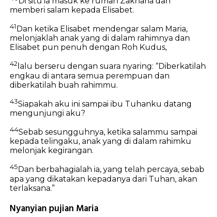
Di situ ia masuk ke rumah Zakharia dan
memberi salam kepada Elisabet.
41
Dan ketika Elisabet mendengar salam Maria,
melonjaklah anak yang di dalam rahimnya dan
Elisabet pun penuh dengan Roh Kudus,
42
lalu berseru dengan suara nyaring: “Diberkatilah
engkau di antara semua perempuan dan
diberkatilah buah rahimmu.
43
Siapakah aku ini sampai ibu Tuhanku datang
mengunjungi aku?
44
Sebab sesungguhnya, ketika salammu sampai
kepada telingaku, anak yang di dalam rahimku
melonjak kegirangan.
45
Dan berbahagialah ia, yang telah percaya, sebab
apa yang dikatakan kepadanya dari Tuhan, akan
terlaksana.”
Nyanyian pujian Maria