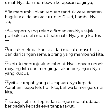
umat-Nya dan membawa kelepasan baginya,
69
Ia menumbuhkan sebuah tanduk keselamatan
bagi kita
di dalam keturunan Daud, hamba-Nya
itu,
70
— seperti yang telah difirmankan-Nya sejak
purbakala
oleh mulut nabi-nabi-Nya yang kudus
—
71
untuk melepaskan kita dari musuh-musuh kita
dan dari tangan semua orang yang membenci kita,
72
untuk menunjukkan rahmat-Nya kepada nenek
moyang kita
dan mengingat akan perjanjian-Nya
yang kudus,
73
yaitu sumpah yang diucapkan-Nya kepada
Abraham, bapa leluhur kita, bahwa Ia mengaruniai
kita,
74
supaya kita, terlepas dari tangan musuh,
dapat
beribadah kepada-Nya tanpa takut,