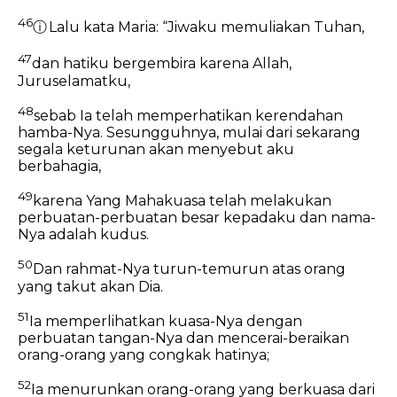
46
ⓘ
Lalu kata Maria:
“Jiwaku memuliakan Tuhan,
47
dan hatiku bergembira karena Allah,
Juruselamatku,
48
sebab Ia telah memperhatikan kerendahan
hamba-Nya.
Sesungguhnya, mulai dari sekarang
segala keturunan akan menyebut aku
berbahagia,
49
karena Yang Mahakuasa telah melakukan
perbuatan-perbuatan besar kepadaku dan nama-
Nya adalah kudus.
50
Dan rahmat-Nya turun-temurun atas orang
yang takut akan Dia.
51
Ia memperlihatkan kuasa-Nya dengan
perbuatan tangan-Nya
dan mencerai-beraikan
orang-orang yang congkak hatinya;
52
Ia menurunkan orang-orang yang berkuasa dari