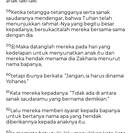
anak laki-laki.
58
Ketika tetangga-tetangganya serta sanak
saudaranya mendengar, bahwa Tuhan telah
menunjukkan rahmat-Nya yang begitu besar
kepadanya, bersukacitalah mereka bersama-sama
dengan dia.
59
ⓚ
Maka datanglah mereka pada hari yang
kedelapan untuk menyunatkan anak itu dan
mereka hendak menamai dia Zakharia menurut
nama bapanya,
60
tetapi ibunya berkata: “Jangan, ia harus dinamai
Yohanes.”
61
Kata mereka kepadanya: “Tidak ada di antara
sanak saudaramu yang bernama demikian.”
62
Lalu mereka memberi isyarat kepada bapanya
untuk bertanya nama apa yang hendak
diberikannya kepada anaknya itu.
63