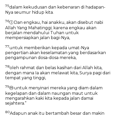
75
dalam kekudusan dan kebenaran di hadapan-
Nya seumur hidup kita.
76
ⓛ
Dan engkau, hai anakku, akan disebut nabi
Allah Yang Mahatinggi;
karena engkau akan
berjalan mendahului Tuhan untuk
mempersiapkan jalan bagi-Nya,
77
untuk memberikan kepada umat-Nya
pengertian akan keselamatan yang berdasarkan
pengampunan dosa-dosa mereka,
78
oleh rahmat dan belas kasihan dari Allah kita,
dengan mana Ia akan melawat kita,
Surya pagi dari
tempat yang tinggi,
79
ⓜ
untuk menyinari mereka yang diam dalam
kegelapan dan dalam naungan maut untuk
mengarahkan kaki kita kepada jalan damai
sejahtera.”
80
Adapun anak itu bertambah besar dan makin