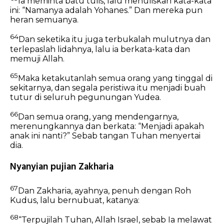
Ia meminta batu tulis, lalu menuliskan kata-kata
ini: “Namanya adalah Yohanes.” Dan mereka pun
heran semuanya.
64
Dan seketika itu juga terbukalah mulutnya dan
terlepaslah lidahnya, lalu ia berkata-kata dan
memuji Allah.
65
Maka ketakutanlah semua orang yang tinggal di
sekitarnya, dan segala peristiwa itu menjadi buah
tutur di seluruh pegunungan Yudea.
66
Dan semua orang, yang mendengarnya,
merenungkannya dan berkata: “Menjadi apakah
anak ini nanti?” Sebab tangan Tuhan menyertai
dia.
Nyanyian pujian Zakharia
67
Dan Zakharia, ayahnya, penuh dengan Roh
Kudus, lalu bernubuat, katanya:
68
“Terpujilah Tuhan, Allah Israel,
sebab Ia melawat