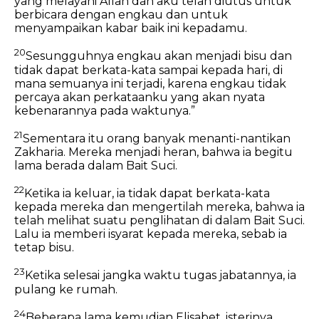
yang melayani Allah dan aku telah diutus untuk
berbicara dengan engkau dan untuk
menyampaikan kabar baik ini kepadamu.
20
Sesungguhnya engkau akan menjadi bisu dan
tidak dapat berkata-kata sampai kepada hari, di
mana semuanya ini terjadi, karena engkau tidak
percaya akan perkataanku yang akan nyata
kebenarannya pada waktunya.”
21
Sementara itu orang banyak menanti-nantikan
Zakharia. Mereka menjadi heran, bahwa ia begitu
lama berada dalam Bait Suci.
22
Ketika ia keluar, ia tidak dapat berkata-kata
kepada mereka dan mengertilah mereka, bahwa ia
telah melihat suatu penglihatan di dalam Bait Suci.
Lalu ia memberi isyarat kepada mereka, sebab ia
tetap bisu.
23
Ketika selesai jangka waktu tugas jabatannya, ia
pulang ke rumah.
24
Beberapa lama kemudian Elisabet, isterinya,