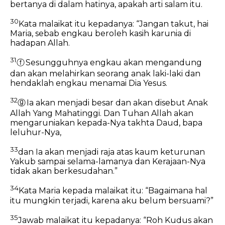
bertanya di dalam hatinya, apakah arti salam itu.
30
Kata malaikat itu kepadanya: “Jangan takut, hai
Maria, sebab engkau beroleh kasih karunia di
hadapan Allah.
31
ⓕ
Sesungguhnya engkau akan mengandung
dan akan melahirkan seorang anak laki-laki dan
hendaklah engkau menamai Dia Yesus.
32
ⓖ
Ia akan menjadi besar dan akan disebut Anak
Allah Yang Mahatinggi. Dan Tuhan Allah akan
mengaruniakan kepada-Nya takhta Daud, bapa
leluhur-Nya,
33
dan Ia akan menjadi raja atas kaum keturunan
Yakub sampai selama-lamanya dan Kerajaan-Nya
tidak akan berkesudahan.”
34
Kata Maria kepada malaikat itu: “Bagaimana hal
itu mungkin terjadi, karena aku belum bersuami?”
35
Jawab malaikat itu kepadanya: “Roh Kudus akan