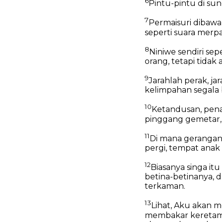
6
Pintu-pintu di sun
7
Permaisuri dibawa 
seperti suara merpa
8
Niniwe sendiri sepe
orang,
tetapi tidak
9
Jarahlah perak, ja
kelimpahan segala 
10
Ketandusan, pen
pinggang gemetar,
11
Di mana gerangan
pergi,
tempat anak 
12
Biasanya singa i
betina-betinanya,
d
terkaman.
13
Lihat, Aku akan 
membakar keretamu