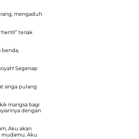
rang,
mengaduh
henti!” teriak
a benda,
goyah!
Segenap
t singa pulang
ik mangsa bagi
yiannya dengan
am,
Aku akan
a mudamu;
Aku