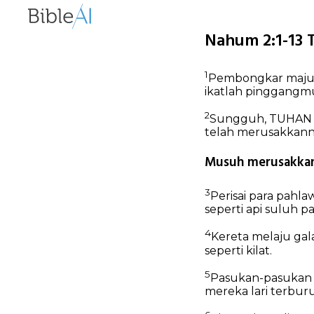
Nahum 2:1-13 T
1
Pembongkar maju 
ikatlah pinggangm
2
Sungguh, TUHAN 
telah merusakkan
Musuh merusakkan
3
Perisai para pahl
seperti api suluh
pa
4
Kereta melaju gala
seperti kilat.
5
Pasukan-pasukan 
mereka lari terbur