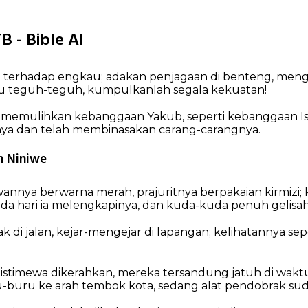
B - Bible AI
terhadap engkau;
adakan penjagaan di benteng,
mengi
u teguh-teguh,
kumpulkanlah segala kekuatan!
memulihkan kebanggaan Yakub,
seperti kebanggaan Is
nya
dan telah membinasakan carang-carangnya.
 Niniwe
awannya berwarna merah,
prajuritnya berpakaian kirmizi;
da hari ia melengkapinya,
dan kuda-kuda penuh gelisah
k di jalan,
kejar-mengejar di lapangan;
kelihatannya sepe
istimewa dikerahkan,
mereka tersandung jatuh di waktu
u-buru ke arah tembok kota,
sedang alat pendobrak sud