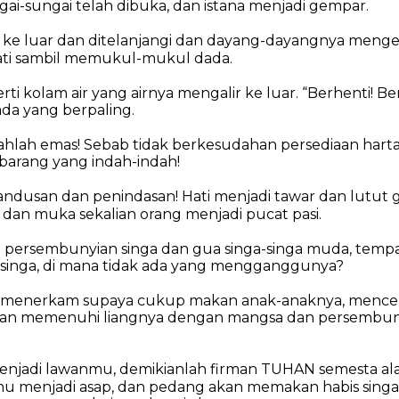
gai-sungai telah dibuka,
dan istana menjadi gempar.
ke luar dan ditelanjangi
dan dayang-dayangnya menge
ti
sambil memukul-mukul dada.
rti kolam air
yang airnya mengalir ke luar.
“Berhenti! Ber
 ada yang berpaling.
rahlah emas!
Sebab tidak berkesudahan persediaan hart
barang yang indah-indah!
andusan dan penindasan!
Hati menjadi tawar dan lutut 
dan muka sekalian orang menjadi pucat pasi.
 persembunyian singa
dan gua singa-singa muda,
tempa
singa, di mana tidak ada yang mengganggunya?
tu menerkam supaya cukup makan anak-anaknya,
mencek
an memenuhi liangnya dengan mangsa
dan persembun
menjadi lawanmu,
demikianlah firman TUHAN semesta al
 menjadi asap,
dan pedang akan memakan habis sing