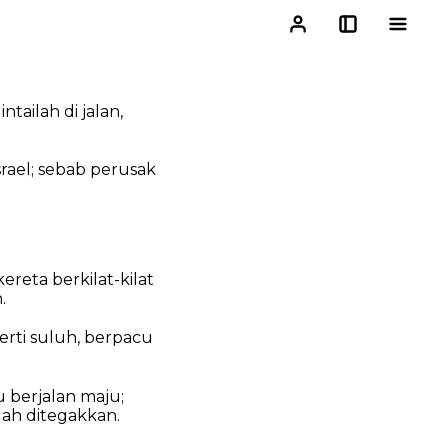
ntailah di jalan,
rael;
sebab perusak
kereta berkilat-kilat
.
rti suluh,
berpacu
 berjalan maju;
ah ditegakkan.