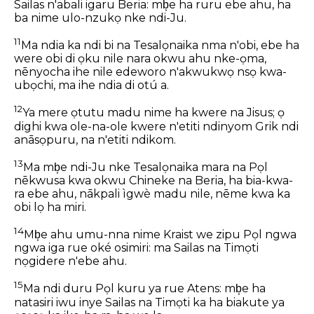
Sailas n'abali igaru Beria: mb͕e ha ruru ebe ahu, ha
ba nime ulo-nzukọ nke ndi-Ju.
11
Ma ndia ka ndi bi na Tesalọnaika nma n'obi, ebe ha
were obi di ọku nile nara okwu ahu nke-ọma,
nēnyocha ihe nile edeworo n'akwukwọ nsọ kwa-
ubọchi, ma ihe ndia di otú a.
12
Ya mere ọtutu madu nime ha kwere na Jisus; ọ
dighi kwa ole-na-ole kwere n'etiti ndinyom Grik ndi
anāsọpuru, na n'etiti ndikom.
13
Ma mb͕e ndi-Ju nke Tesalọnaika mara na Pọl
nēkwusa kwa okwu Chineke na Beria, ha bia-kwa-
ra ebe ahu, nākpali ìgwè madu nile, nēme kwa ka
obi lọ ha miri.
14
Mb͕e ahu umu-nna nime Kraist we zipu Pọl ngwa
ngwa iga rue oké osimiri: ma Sailas na Timọti
nọgidere n'ebe ahu.
15
Ma ndi duru Pọl kuru ya rue Atens: mb͕e ha
natasiri iwu inye Sailas na Timọti ka ha biakute ya