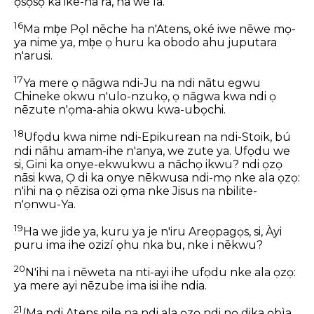
ọsọsọ ka ike-ha ra, ha we la.
16
Ma mb͕e Pọl nēche ha n'Atens, oké iwe nēwe mọ-
ya nime ya, mb͕e ọ huru ka obodo ahu juputara
n'arusi.
17
Ya mere ọ nāgwa ndi-Ju na ndi nātu egwu
Chineke okwu n'ulo-nzukọ, ọ nāgwa kwa ndi ọ
nēzute n'ọma-ahia okwu kwa-ubọchi.
18
Ufọdu kwa nime ndi-Epikurean na ndi-Stoik, bú
ndi nāhu amam-ihe n'anya, we zute ya. Ufọdu we
si, Gini ka onye-ekwukwu a nāchọ ikwu? ndi ọzọ
nāsi kwa, Ọ di ka onye nēkwusa ndi-mọ nke ala ọzọ:
n'ihi na ọ nēzisa ozi ọma nke Jisus na nbilite-
n'ọnwu-Ya.
19
Ha we jide ya, kuru ya je n'iru Areọpagọs, si, Àyi
puru ima ihe ozizí ọhu nka bu, nke i nēkwu?
20
N'ihi na i nēweta na nti-ayi ihe ufọdu nke ala ọzọ:
ya mere ayi nēzube ima isi ihe ndia.
21
(Ma ndi Atens nile na ndi ala ọzọ ndi nọ dika ọbìa