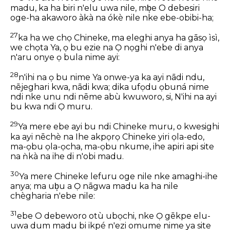
madu, ka ha biri n'elu uwa nile, mb͕e O debesiri
oge-ha akaworo àkà na ókè nile nke ebe-obibi-ha;
27
ka ha we chọ Chineke, ma eleghi anya ha gāsọ ìsì,
we chọta Ya, ọ bu ezie na Ọ nọghi n'ebe di anya
n'aru onye ọ bula nime ayi:
28
n'ihi na ọ bu nime Ya onwe-ya ka ayi nādi ndu,
nējeghari kwa, nādi kwa; dika ufọdu ọbuná nime
ndi nke unu ndi nēme abù kwuworo, si, N'ihi na ayi
bu kwa ndi Ọ muru.
29
Ya mere ebe ayi bu ndi Chineke muru, o kwesighi
ka ayi nēchè na Ihe akpọrọ Chineke yiri ọla-edo,
ma-ọbu ọla-ọcha, ma-ọbu nkume, ihe apiri api site
na ǹkà na ihe di n'obi madu.
30
Ya mere Chineke lefuru oge nile nke amaghi-ihe
anya; ma ub͕u a Ọ nāgwa madu ka ha nile
chègharia n'ebe nile:
31
ebe O debeworo otù ubọchi, nke Ọ gēkpe elu-
uwa dum madu bi ikpé n'ezi omume nime ya site