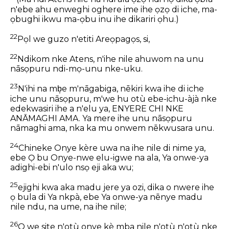
n'ebe ahu enweghi oghere ime ihe ọzọ di iche, ma-
ọbughi ikwu ma-ọbu inu ihe dikariri ọhu.)
22
Pọl we guzo n'etiti Areọpagọs, si,
22
Ndikom nke Atens, n'ihe nile ahuwom na unu
nāsọpuru ndi-mọ-unu nke-uku.
23
N'ihi na mb͕e m'nāgabiga, nēkiri kwa ihe di iche
iche unu nāsọpuru, m'we hu otù ebe-ichu-àjà nke
edekwasiri ihe a n'elu ya, ENYERE CHI NKE
ANĀMAGHI AMA. Ya mere ihe unu nāsọpuru
nāmaghi ama, nka ka mu onwem nēkwusara unu.
24
Chineke Onye kère uwa na ihe nile di nime ya,
ebe Ọ bu Onye-nwe elu-igwe na ala, Ya onwe-ya
adighi-ebi n'ulo nsọ eji aka wu;
25
ejighi kwa aka madu jere ya ozi, dika o nwere ihe
ọ bula di Ya nkpà, ebe Ya onwe-ya nēnye madu
nile ndu, na ume, na ihe nile;
26
O we site n'otù onye kè mba nile n'otù n'otù nke