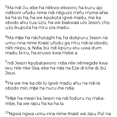
5
Ma ndi-Ju, ebe ha nēkwo ekworo, ha kuru ajọ
ndikom ufọdu nime ndi nēguzo n'efu n'ọma-ahia
ka ha so ha, ha we kpọkọta ìgwè madu, me ka
obodo ahu tua ùzù; ha we biakwasi ulo Jeson, chọ
uzọ ikuputa ha n'iru ọra madu.
6
Ma mb͕e ha nāchọtaghi ha, ha dọkpuru Jeson na
umu-nna nime Kraist ufọdu ga n'iru ndi-isi obodo,
nēti nkpu, si, Ndia, bú ndi kpùru elu-uwa dum
madu bi iru, ha eruwo kwa n'ebe a;
7
ndi Jeson kpọbataworo: ndia nile nēmegide kwa
iwu nile nke Sisa, ebe ha nāsi na Eze di iche di, bú
Jisus.
8
Ha we me ka obi lọ ìgwè madu ahu na ndi-isi
obodo miri, mb͕e ha nuru ihe ndia.
9
Mb͕e ha mesiri ka Jeson na ndi fọduru nọ n'aka-
mbe, ha we rapu ha ka ha la.
10
Ngwa ngwa umu-nna nime Kraist we zipu Pọl na