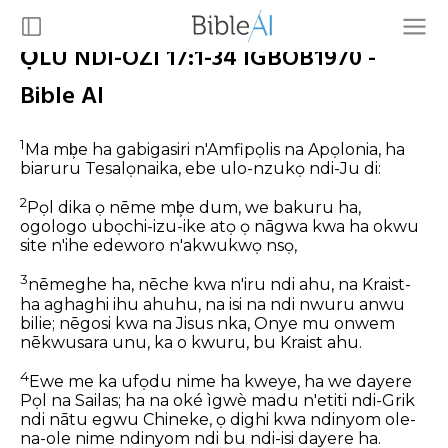
ỌLU NDI-OZI 17:1-34 IGBOB1970 -
Bible AI
1
Ma mb͕e ha gabigasiri n'Amfipọlis na Apọlonia, ha
biaruru Tesalọnaika, ebe ulo-nzukọ ndi-Ju di:
2
Pọl dika ọ nēme mb͕e dum, we bakuru ha,
ogologo ubọchi-izu-ike atọ ọ nāgwa kwa ha okwu
site n'ihe edeworo n'akwukwọ nsọ,
3
nēmeghe ha, nēche kwa n'iru ndi ahu, na Kraist-
ha aghaghi ihu ahuhu, na isi na ndi nwuru anwu
bilie; nēgosi kwa na Jisus nka, Onye mu onwem
nēkwusara unu, ka o kwuru, bu Kraist ahu.
4
Ewe me ka ufọdu nime ha kweye, ha we dayere
Pọl na Sailas; ha na oké ìgwè madu n'etiti ndi-Grik
ndi nātu egwu Chineke, ọ dighi kwa ndinyom ole-
na-ole nime ndinyom ndi bu ndi-isi dayere ha.