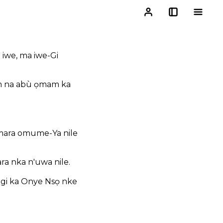
m iwe, ma iwe-Gi
kem na abù ọmam ka
mara omume-Ya nile
a nka n'uwa nile.
i gi ka Onye Nsọ nke