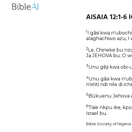
AISAIA 12:1-6 
1
I gāsi kwa n'ubọchi
alaghachiwo azu, I 
2
Le, Chineke bu nz
Ja JEHOVA bu; O w
3
Unu gēji kwa obi-ut
4
Unu gāsi kwa n'u
n'etiti ndi nile di 
5
Bùkuenu Jehova ab
6
Tisie nkpu ike, kp
Israel bu.
Bible Society of Nigeri