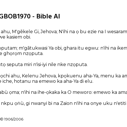
IGBOB1970 - Bible AI
 ahu, M'gēkele Gi, Jehova; N'ihi na ọ bu ezie na I wesara
we kasiem obi.
ọputam; m'gātukwasi Ya obi, ghara itu egwu: n'ihi na i
e ghọrọm nzọputa.
ọ seputa miri n'isi-iyi nile nke nzọputa.
bọchi ahu, Kelenu Jehova, kpọkuenu aha-Ya, menu ka a
iche iche, hotanu na emewo ka aha-Ya di elu.
ù ọma; n'ihi na ihe-ọkaka ka O meworo: emewo ka amar
ọ nkpu ọṅù, gi nwanyi bi na Zaion n'ihi na onye uku n'etit
a © 1906/2006