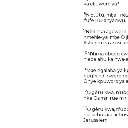
ka eb͕uworo ya?
8
N'ọtùtù, mb͕e I nēz
ifufe Iru-anyanwu.
9
N'ihi nka agēwere
nmehie-ya: mb͕e O j
Asherim na arusi-an
10
N'ihi na obodo ewu
n'ebe ahu ka nwa-eh
11
Mb͕e ngalaba-ya k
bughi ndi nwere ng
Onye kpuworo ya a
12
Ọ gēru kwa, n'ubọ
nke Osimiri rue mir
13
Ọ gēru kwa, n'ubọc
ndi achusara achusa
Jerusalem.