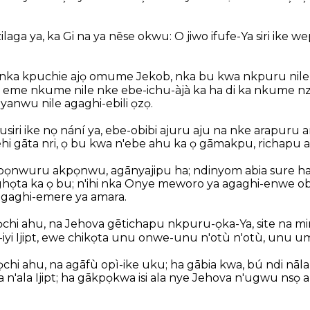
ilaga ya, ka Gi na ya nēse okwu: O jiwo ifufe-Ya siri ike 
 nka kpuchie ajọ omume Jekob, nka bu kwa nkpuru nil
i eme nkume nile nke ebe-ichu-àjà ka ha di ka nkume nzu 
yanwu nile agaghi-ebili ọzọ.
siri ike nọ nání ya, ebe-obibi ajuru aju na nke arapuru a
i gāta nri, ọ bu kwa n'ebe ahu ka ọ gāmakpu, richapu al
pọnwuru akpọnwu, agānyajipu ha; ndinyom abia sure ha ọ
họta ka ọ bu; n'ihi nka Onye meworo ya agaghi-enwe obi
gaghi-emere ya amara.
chi ahu, na Jehova gētichapu nkpuru-ọka-Ya, site na mi
i-iyi Ijipt, ewe chikọta unu onwe-unu n'otù n'otù, unu um
hi ahu, na agāfù opì-ike uku; ha gābia kwa, bú ndi nāla n'
 n'ala Ijipt; ha gākpọkwa isi ala nye Jehova n'ugwu nsọ