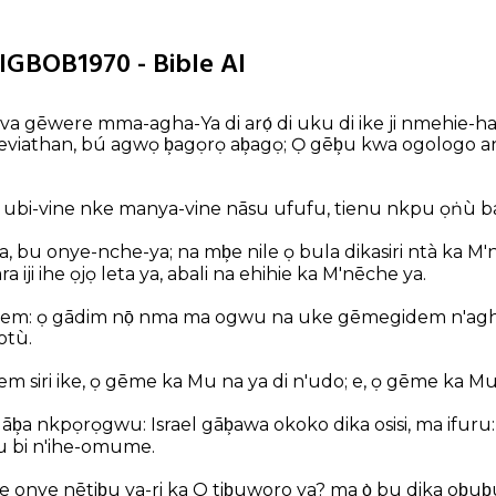
 IGBOB1970 - Bible AI
a gēwere mma-agha-Ya di arọ́ di uku di ike ji nmehie-ha 
leviathan, bú agwọ b͕agọrọ ab͕agọ; Ọ gēb͕u kwa ogologo 
 ubi-vine nke manya-vine nāsu ufufu, tienu nkpu ọṅù ba
bu onye-nche-ya; na mb͕e nile ọ bula dikasiri ntà ka M'n
 iji ihe ọjọ leta ya, abali na ehihie ka M'nēche ya.
em: ọ gādim nọ̄ nma ma ogwu na uke gēmegidem n'agh
otù.
em siri ike, ọ gēme ka Mu na ya di n'udo; e, ọ gēme ka Mu
gāb͕a nkpọrọgwu: Israel gāb͕awa okoko dika osisi, ma ifuru
 bi n'ihe-omume.
ke onye nētib͕u ya-ri ka O tib͕uworo ya? ma ọ̀ bu dika ob͕ub