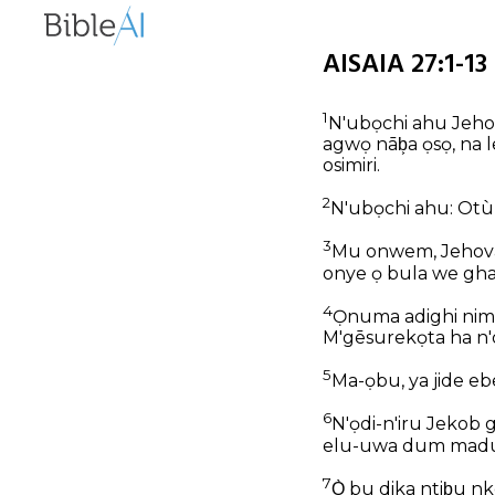
AISAIA 27:1-13
1
N'ubọchi ahu Jehov
agwọ nāb͕a ọsọ, na 
osimiri.
2
N'ubọchi ahu: Otù
3
Mu onwem, Jehova, 
onye ọ bula we ghara
4
Ọnuma adighi nim
M'gēsurekọta ha n'
5
Ma-ọbu, ya jide eb
6
N'ọdi-n'iru Jekob 
elu-uwa dum madu
7
Ọ̀ bu dika ntib͕u n