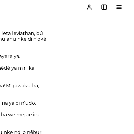
leta leviathan, bú
anu ahu nke di n'oké
yere ya.
ēdè ya miri: ka
a! M'gāwaku ha,
 na ya di n'udo.
: ha we mejue iru
͕u nke ndi o nēb͕uri