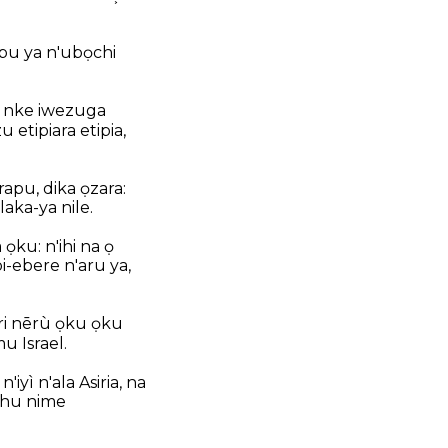
wepu ya n'ubọchi
e nke iwezuga
etipiara etipia,
rapu, dika ọzara:
aka-ya nile.
ku: n'ihi na ọ
-ebere n'aru ya,
ri nērù ọku ọku
u Israel.
iyì n'ala Asiria, na
 ahu nime