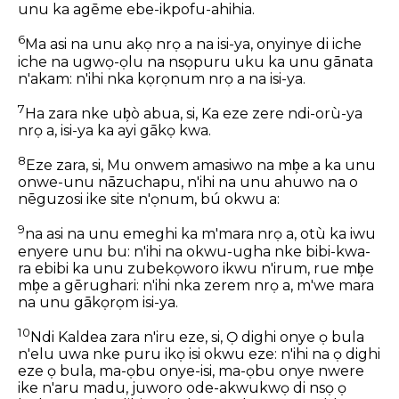
unu ka agēme ebe-ikpofu-ahihia.
6
Ma asi na unu akọ nrọ a na isi-ya, onyinye di iche
iche na ugwọ-ọlu na nsọpuru uku ka unu gānata
n'akam: n'ihi nka kọrọnum nrọ a na isi-ya.
7
Ha zara nke ub͕ò abua, si, Ka eze zere ndi-orù-ya
nrọ a, isi-ya ka ayi gākọ kwa.
8
Eze zara, si, Mu onwem amasiwo na mb͕e a ka unu
onwe-unu nāzuchapu, n'ihi na unu ahuwo na o
nēguzosi ike site n'ọnum, bú okwu a:
9
na asi na unu emeghi ka m'mara nrọ a, otù ka iwu
enyere unu bu: n'ihi na okwu-ugha nke bibi-kwa-
ra ebibi ka unu zubekọworo ikwu n'irum, rue mb͕e
mb͕e a gērughari: n'ihi nka zerem nrọ a, m'we mara
na unu gākọrọm isi-ya.
10
Ndi Kaldea zara n'iru eze, si, Ọ dighi onye ọ bula
n'elu uwa nke puru ikọ isi okwu eze: n'ihi na ọ dighi
eze ọ bula, ma-ọbu onye-isi, ma-ọbu onye nwere
ike n'aru madu, juworo ode-akwukwọ di nsọ ọ