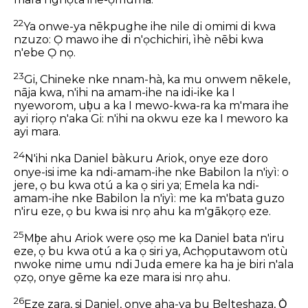
22
Ya onwe-ya nēkpughe ihe nile di omimi di kwa
nzuzo: Ọ mawo ihe di n'ọchichiri, ìhè nēbi kwa
n'ebe Ọ nọ.
23
Gi, Chineke nke nnam-hà, ka mu onwem nēkele,
nāja kwa, n'ihi na amam-ihe na idi-ike ka I
nyeworom, ub͕u a ka I mewo-kwa-ra ka m'mara ihe
ayi riọrọ n'aka Gi: n'ihi na okwu eze ka I meworo ka
ayi mara.
24
N'ihi nka Daniel bàkuru Ariok, onye eze doro
onye-isi ime ka ndi-amam-ihe nke Babilon la n'iyì: o
jere, ọ bu kwa otú a ka ọ siri ya; Emela ka ndi-
amam-ihe nke Babilon la n'iyì: me ka m'bata guzo
n'iru eze, ọ bu kwa isi nrọ ahu ka m'gākọrọ eze.
25
Mb͕e ahu Ariok were ọsọ me ka Daniel bata n'iru
eze, ọ bu kwa otú a ka ọ siri ya, Achọputawom otù
nwoke nime umu ndi Juda emere ka ha je biri n'ala
ọzọ, onye gēme ka eze mara isi nrọ ahu.
26
Eze zara, si Daniel, onye aha-ya bu Belteshaza, Ọ̀