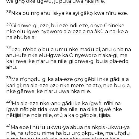
we ghọ oké ugwu, juputa uwa nka nile.
36
Nka bu nrọ ahu: isi-ya ka ayi gākọ kwa n'iru eze.
37
Gi onwe-gi, eze, bu eze ndi-eze, onye Chineke
nke elu-igwe nyeworo ala-eze a na àkù a na ike a
na ebube a;
38
ọzọ, n'ebe ọ bula umu nke madu di, anu ọhia na
anu-ufe nke elu-igwe ka O nyeworo n'aka-gi, me
ka i nwe ike n'aru ha nile: gi onwe-gi bu isi ọla-edo
ahu.
39
Ma n'ọnọdu gi ka ala-eze ọzọ gēbili nke gādi ala
kari gi; na ala-eze ọzọ nke mere ha atọ, nke bu ọla,
nke gēnwe ike n'aru uwa nka nile.
40
Ma ala-eze nke-anọ gādi ike ka ígwè: n'ihi na
ígwè nētipia tida kwa ihe nile: na dika ígwè nke
nētijisi ihe ndia nile, otú a ka ọ gētipia, tijisia.
41
Ma ebe i huru ukwu-ya abua na nkpisi-ukwu-ya
nile, na ufọdu nime ha bu urọ ọkpu-ite, ma ufọdu