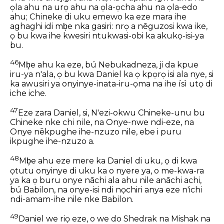
ọla ahu na urọ ahu na ọla-ọcha ahu na ọla-edo
ahu; Chineke di uku emewo ka eze mara ihe
aghaghi idi mb͕e nka gasiri: nrọ a nēguzosi kwa ike,
ọ bu kwa ihe kwesiri ntukwasi-obi ka akukọ-isi-ya
bu.
46
Mb͕e ahu ka eze, bú Nebukadneza, ji da kpue
iru-ya n'ala, ọ bu kwa Daniel ka ọ kpọrọ isi ala nye, si
ka awusiri ya onyinye-inata-iru-ọma na ihe ísì utọ di
iche iche.
47
Eze zara Daniel, si, N'ezi-okwu Chineke-unu bu
Chineke nke chi nile, na Onye-nwe ndi-eze, na
Onye nēkpughe ihe-nzuzo nile, ebe i puru
ikpughe ihe-nzuzo a.
48
Mb͕e ahu eze mere ka Daniel di uku, ọ di kwa
ọtutu onyinye di uku ka o nyere ya, o me-kwa-ra
ya ka ọ buru onye nāchi ala ahu nile anāchi achi,
bú Babilon, na onye-isi ndi nọchiri anya eze n'ichi
ndi-amam-ihe nile nke Babilon.
49
Daniel we riọ eze, o we do Shedrak na Mishak na