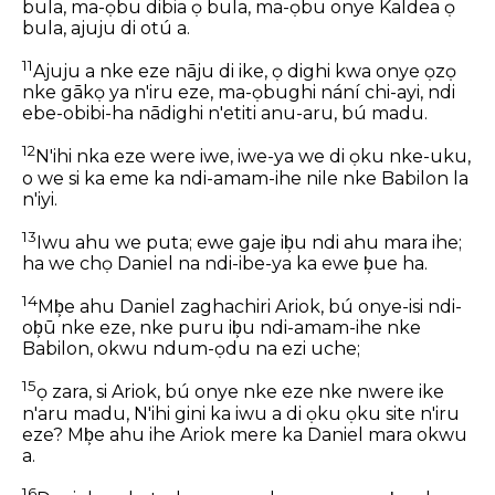
bula, ma-ọbu dibia ọ bula, ma-ọbu onye Kaldea ọ
bula, ajuju di otú a.
11
Ajuju a nke eze nāju di ike, ọ dighi kwa onye ọzọ
nke gākọ ya n'iru eze, ma-ọbughi nání chi-ayi, ndi
ebe-obibi-ha nādighi n'etiti anu-aru, bú madu.
12
N'ihi nka eze were iwe, iwe-ya we di ọku nke-uku,
o we si ka eme ka ndi-amam-ihe nile nke Babilon la
n'iyi.
13
Iwu ahu we puta; ewe gaje ib͕u ndi ahu mara ihe;
ha we chọ Daniel na ndi-ibe-ya ka ewe b͕ue ha.
14
Mb͕e ahu Daniel zaghachiri Ariok, bú onye-isi ndi-
ob͕ū nke eze, nke puru ib͕u ndi-amam-ihe nke
Babilon, okwu ndum-ọdu na ezi uche;
15
ọ zara, si Ariok, bú onye nke eze nke nwere ike
n'aru madu, N'ihi gini ka iwu a di ọku ọku site n'iru
eze? Mb͕e ahu ihe Ariok mere ka Daniel mara okwu
a.
16