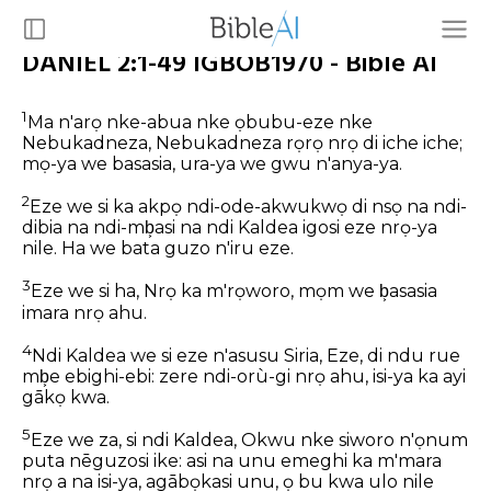
DANIEL 2:1-49 IGBOB1970 - Bible AI
1
Ma n'arọ nke-abua nke ọbubu-eze nke
Nebukadneza, Nebukadneza rọrọ nrọ di iche iche;
mọ-ya we basasia, ura-ya we gwu n'anya-ya.
2
Eze we si ka akpọ ndi-ode-akwukwọ di nsọ na ndi-
dibia na ndi-mb͕asi na ndi Kaldea igosi eze nrọ-ya
nile. Ha we bata guzo n'iru eze.
3
Eze we si ha, Nrọ ka m'rọworo, mọm we b͕asasia
imara nrọ ahu.
4
Ndi Kaldea we si eze n'asusu Siria, Eze, di ndu rue
mb͕e ebighi-ebi: zere ndi-orù-gi nrọ ahu, isi-ya ka ayi
gākọ kwa.
5
Eze we za, si ndi Kaldea, Okwu nke siworo n'ọnum
puta nēguzosi ike: asi na unu emeghi ka m'mara
nrọ a na isi-ya, agābọkasi unu, ọ bu kwa ulo nile