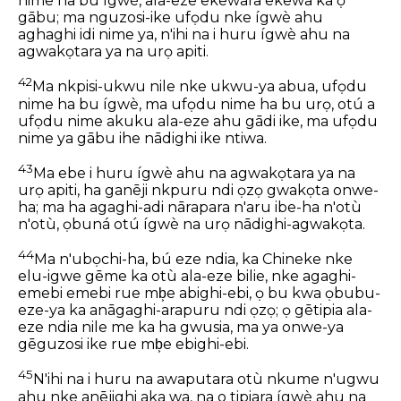
nime ha bu ígwè, ala-eze ekewara ekewa ka ọ
gābu; ma nguzosi-ike ufọdu nke ígwè ahu
aghaghi idi nime ya, n'ihi na i huru ígwè ahu na
agwakọtara ya na urọ apiti.
42
Ma nkpisi-ukwu nile nke ukwu-ya abua, ufọdu
nime ha bu ígwè, ma ufọdu nime ha bu urọ, otú a
ufọdu nime akuku ala-eze ahu gādi ike, ma ufọdu
nime ya gābu ihe nādighi ike ntiwa.
43
Ma ebe i huru ígwè ahu na agwakọtara ya na
urọ apiti, ha ganēji nkpuru ndi ọzọ gwakọta onwe-
ha; ma ha agaghi-adi nārapara n'aru ibe-ha n'otù
n'otù, ọbuná otú ígwè na urọ nādighi-agwakọta.
44
Ma n'ubọchi-ha, bú eze ndia, ka Chineke nke
elu-igwe gēme ka otù ala-eze bilie, nke agaghi-
emebi emebi rue mb͕e abighi-ebi, ọ bu kwa ọbubu-
eze-ya ka anāgaghi-arapuru ndi ọzọ; ọ gētipia ala-
eze ndia nile me ka ha gwusia, ma ya onwe-ya
gēguzosi ike rue mb͕e ebighi-ebi.
45
N'ihi na i huru na awaputara otù nkume n'ugwu
ahu nke anējighi aka wa, na o tipiara ígwè ahu na