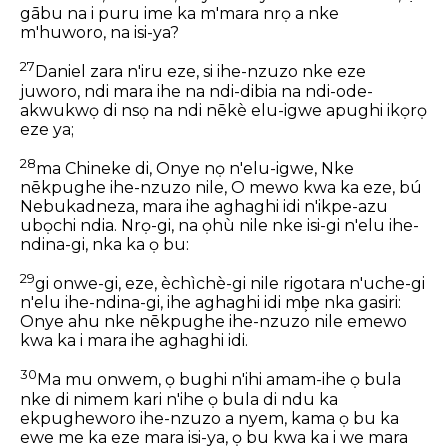
gābu na i puru ime ka m'mara nrọ a nke
m'huworo, na isi-ya?
27
Daniel zara n'iru eze, si ihe-nzuzo nke eze
juworo, ndi mara ihe na ndi-dibia na ndi-ode-
akwukwọ di nsọ na ndi nēkè elu-igwe apughi ikọrọ
eze ya;
28
ma Chineke di, Onye nọ n'elu-igwe, Nke
nēkpughe ihe-nzuzo nile, O mewo kwa ka eze, bú
Nebukadneza, mara ihe aghaghi idi n'ikpe-azu
ubọchi ndia. Nrọ-gi, na ọhù nile nke isi-gi n'elu ihe-
ndina-gi, nka ka ọ bu:
29
gi onwe-gi, eze, èchìchè-gi nile rigotara n'uche-gi
n'elu ihe-ndina-gi, ihe aghaghi idi mb͕e nka gasiri:
Onye ahu nke nēkpughe ihe-nzuzo nile emewo
kwa ka i mara ihe aghaghi idi.
30
Ma mu onwem, ọ bughi n'ihi amam-ihe ọ bula
nke di nimem kari n'ihe ọ bula di ndu ka
ekpugheworo ihe-nzuzo a nyem, kama ọ bu ka
ewe me ka eze mara isi-ya, ọ bu kwa ka i we mara