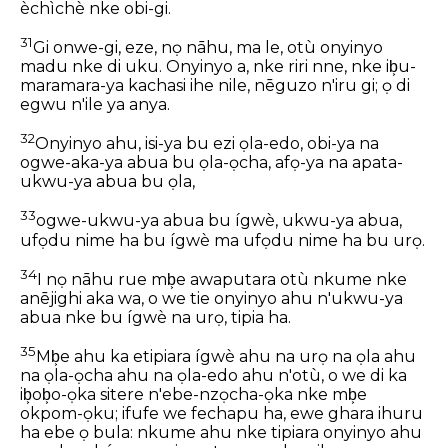
èchìchè nke obi-gi.
31
Gi onwe-gi, eze, nọ nāhu, ma le, otù onyinyo
madu nke di uku. Onyinyo a, nke riri nne, nke ib͕u-
maramara-ya kachasi ihe nile, nēguzo n'iru gi; ọ di
egwu n'ile ya anya.
32
Onyinyo ahu, isi-ya bu ezi ọla-edo, obi-ya na
ogwe-aka-ya abua bu ọla-ọcha, afọ-ya na apata-
ukwu-ya abua bu ọla,
33
ogwe-ukwu-ya abua bu ígwè, ukwu-ya abua,
ufọdu nime ha bu ígwè ma ufọdu nime ha bu urọ.
34
I nọ nāhu rue mb͕e awaputara otù nkume nke
anējighi aka wa, o we tie onyinyo ahu n'ukwu-ya
abua nke bu ígwè na urọ, tipia ha.
35
Mb͕e ahu ka etipiara ígwè ahu na urọ na ọla ahu
na ọla-ọcha ahu na ọla-edo ahu n'otù, o we di ka
ib͕ob͕o-ọka sitere n'ebe-nzọcha-ọka nke mb͕e
okpom-ọku; ifufe we fechapu ha, ewe ghara ihuru
ha ebe ọ bula: nkume ahu nke tipiara onyinyo ahu