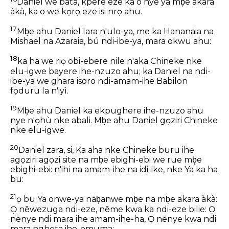
Daniel we bata, kpere eze ka o nye ya mb͕e akara
àkà, ka o we kọrọ eze isi nrọ ahu.
17
Mb͕e ahu Daniel lara n'ulo-ya, me ka Hananaia na
Mishael na Azaraia, bú ndi-ibe-ya, mara okwu ahu:
18
ka ha we riọ obi-ebere nile n'aka Chineke nke
elu-igwe bayere ihe-nzuzo ahu; ka Daniel na ndi-
ibe-ya we ghara isoro ndi-amam-ihe Babilon
fọduru la n'iyì.
19
Mb͕e ahu Daniel ka ekpughere ihe-nzuzo ahu
nye n'ọhù nke abali. Mb͕e ahu Daniel gọziri Chineke
nke elu-igwe.
20
Daniel zara, si, Ka aha nke Chineke buru ihe
agọziri agọzi site na mb͕e ebighi-ebi we rue mb͕e
ebighi-ebi: n'ihi na amam-ihe na idi-ike, nke Ya ka ha
bu:
21
ọ bu Ya onwe-ya nāb͕anwe mb͕e na mb͕e akara àkà:
Ọ nēwezuga ndi-eze, nēme kwa ka ndi-eze bilie: Ọ
nēnye ndi mara ihe amam-ihe-ha, Ọ nēnye kwa ndi
mara nghọta ihe-ọmuma: