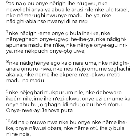
6
asi na ọ bu onye nērighi ihe n'ugwu, nke
nēwelighi anya-ya abua le arusi nile nke ulo Israel,
nke nēmerughi nwunye madu-ibe-ya, nke
nādighi-abia nso nwanyi di na nsọ;
7
nke nādighi-eme onye ọ bula ihe-ike, nke
nēnyeghachi onye-ugwọ ihe-ibe-ya, nke nādighi-
apunara madu ihe n'ike, nke nēnye onye-agu nri-
ya, nke nēkpuchi onye-ọtọ uwe;
8
nke nādighēnye ego ka ọ nara uma, nke nādighi-
anara ọmuru-nwa, nke nēsi n'ajọ omume seghachi
aka-ya, nke nēme ihe ekpere n'ezi-okwu n'etiti
madu na madu,
9
nke nējeghari n'ukpurum nile, nke debeworo
ikpém nile, ime ihe n'ezi-okwu; onye ezi omume ka
onye ahu bu, ọ ghaghi idi ndu; ọ bu ihe si n'ọnu
Onye-nwe-ayi Jehova puta.
10
Asi na ọ muwo nwa nke bu onye nke nēme ihe-
ike, onye nāwusi ọbara, nke nēme otù ihe ọ bula
n'ihe ndia,