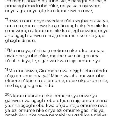
o meghi onye ọ bula ihe-ike, ọ naraghi ihe-ibe, ọ
punaraghi madu ihe n'ike, nri-ya ka o nyeworo
onye-agu, onye-ọtọ ka o kpuchiworo uwe,
17
o siwo n'aru onye ewedara n'ala seghachi aka-ya,
uma na ọmuru-nwa ka ọ nānaraghi, ikpém nile ka
o meworo, n'ukpurum nile ka o jeghariworo; onye
ahu agaghi-anwu n'ihi ajọ omume nke nna-ya, ọ
ghaghi idi ndu.
18
Ma nna-ya, n'ihi na ọ meb͕uru nke-uku, punara
nwa-nne-ya ihe n'ike, me ihe nke nādighi nma
n'etiti ndi-ya, le, ọ gānwu kwa n'ajọ omume-ya.
19
Ma unu asiwo, Gini mere nwa nējighi ebu ufọdu
n'ajọ omume nna-ya? Mb͕e nwa ahu meworo ihe
ekpere n'ikpe na ezi omume, debe ukpurum nile,
me ha, ọ ghaghi idi ndu.
20
Nkpuru-obi ahu nke nēmehie, ya onwe-ya
gānwu: nwa agaghi-ebu ufọdu n'ajọ omume nna-
ya, nna agaghi-ebu kwa ufọdu n'ajọ omume nwa-
ya; ezi omume nke onye ezi omume gādi n'isi ya,
nmebi-iwu nke onye nēmebi iwu gādi kwa n'isi ya.