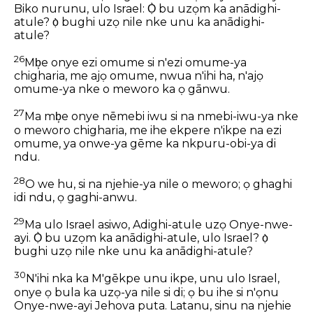
Biko nurunu, ulo Israel: Ọ̀ bu uzọm ka anādighi-
atule? ọ̀ bughi uzọ nile nke unu ka anādighi-
atule?
26
Mb͕e onye ezi omume si n'ezi omume-ya
chigharia, me ajọ omume, nwua n'ihi ha, n'ajọ
omume-ya nke o meworo ka ọ gānwu.
27
Ma mb͕e onye nēmebi iwu si na nmebi-iwu-ya nke
o meworo chigharia, me ihe ekpere n'ikpe na ezi
omume, ya onwe-ya gēme ka nkpuru-obi-ya di
ndu.
28
O we hu, si na njehie-ya nile o meworo; ọ ghaghi
idi ndu, ọ gaghi-anwu.
29
Ma ulo Israel asiwo, Adighi-atule uzọ Onye-nwe-
ayi. Ọ̀ bu uzọm ka anādighi-atule, ulo Israel? ọ̀
bughi uzọ nile nke unu ka anādighi-atule?
30
N'ihi nka ka M'gēkpe unu ikpe, unu ulo Israel,
onye ọ bula ka uzọ-ya nile si di; ọ bu ihe si n'ọnu
Onye-nwe-ayi Jehova puta. Latanu, sinu na njehie