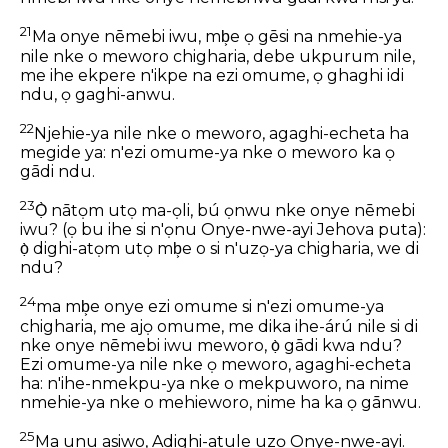
21
Ma onye nēmebi iwu, mb͕e ọ gēsi na nmehie-ya
nile nke o meworo chigharia, debe ukpurum nile,
me ihe ekpere n'ikpe na ezi omume, ọ ghaghi idi
ndu, ọ gaghi-anwu.
22
Njehie-ya nile nke o meworo, agaghi-echeta ha
megide ya: n'ezi omume-ya nke o meworo ka ọ
gādi ndu.
23
Ọ̀ nātọm utọ ma-ọli, bú ọnwu nke onye nēmebi
iwu? (ọ bu ihe si n'ọnu Onye-nwe-ayi Jehova puta):
ọ̀ dighi-atọm utọ mb͕e o si n'uzọ-ya chigharia, we di
ndu?
24
ma mb͕e onye ezi omume si n'ezi omume-ya
chigharia, me ajọ omume, me dika ihe-árú nile si di
nke onye nēmebi iwu meworo, ọ̀ gādi kwa ndu?
Ezi omume-ya nile nke ọ meworo, agaghi-echeta
ha: n'ihe-nmekpu-ya nke o mekpuworo, na nime
nmehie-ya nke o mehieworo, nime ha ka ọ gānwu.
25
Ma unu asiwo, Adighi-atule uzọ Onye-nwe-ayi.