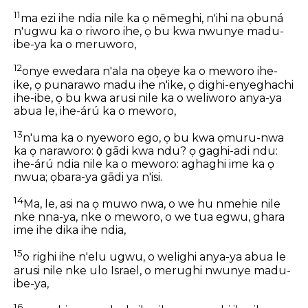
11
ma ezi ihe ndia nile ka ọ nēmeghi, n'ihi na ọbuná
n'ugwu ka o riworo ihe, ọ bu kwa nwunye madu-
ibe-ya ka o meruworo,
12
onye ewedara n'ala na ob͕eye ka o meworo ihe-
ike, ọ punarawo madu ihe n'ike, ọ dighi-enyeghachi
ihe-ibe, ọ bu kwa arusi nile ka o weliworo anya-ya
abua le, ihe-árú ka o meworo,
13
n'uma ka o nyeworo ego, ọ bu kwa ọmuru-nwa
ka ọ naraworo: ọ̀ gādi kwa ndu? ọ gaghi-adi ndu:
ihe-árú ndia nile ka o meworo: aghaghi ime ka ọ
nwua; ọbara-ya gādi ya n'isi.
14
Ma, le, asi na ọ muwo nwa, o we hu nmehie nile
nke nna-ya, nke o meworo, o we tua egwu, ghara
ime ihe dika ihe ndia,
15
o righi ihe n'elu ugwu, o welighi anya-ya abua le
arusi nile nke ulo Israel, o merughi nwunye madu-
ibe-ya,
16