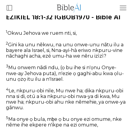
EZIKIEL 18:1-32 IGBOB1970 - Bible AI
1
Okwu Jehova we ruem nti, si,
2
Gini ka unu nēkwu, na unu onwe-unu nātu ilu a
bayere ala Israel, si, Nna-ayi-hà eriwo nkpuru-vine
nāchaghi acha, ezé umu-ha we nēru izìzì?
3
Mu onwem nādi ndu, (ọ bu ihe si n'ọnu Onye-
nwe-ay Jehova puta), n'ezie ọ gaghi-abu kwa ọlu-
unu ọzọ itu ilu a n'Israel.
4
Le, nkpuru-obi nile, Mu nwe ha; dika nkpuru-obi
nna si di, otú a ka nkpuru-obi nwa-ya di kwa, Mu
nwe ha; nkpuru-obi ahu nke nēmehie, ya onwe-ya
gānwu.
5
Ma onye ọ bula, mb͕e ọ bu onye ezi omume, nke
nēme ihe ekpere n'ikpe na ezi omume,