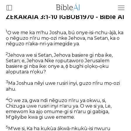
ZEKARAIA 3:1-10 IGBOB1970 - Bible AI
1
Ọ we me ka m'hu Joshua, bú onye-isi-nchu-àjà, ka
ọ nēguzo n'iru mọ-ozi nke Jehova, na Setan, ka o
nēguzo n'aka-nri-ya imegide ya.
2
Jehova we si Setan, Jehova basiere gi nba ike,
Setan; e, Jehova Nke rọputaworo Jerusalem
basiere gi nba ike: onye a, ọ̀ bughi ọlọkọ-ọku
alọputara n'ọku?
3
Ma Joshua nēyi uwe rusiri inyi, guzo n'iru mọ-ozi
ahu.
4
O we za, gwa ndi nēguzo n'iru ya okwu, si,
Chizuga uwe rusiri inyi n'aru ya. O we si ya, Le,
emewom ka ajọ omume-gi si n'aru gi gabiga,
M'gēyibe kwa gi uwe ememe.
5
M'we si, Ka ha kukùa ákwà-nkukù-isi nwuru