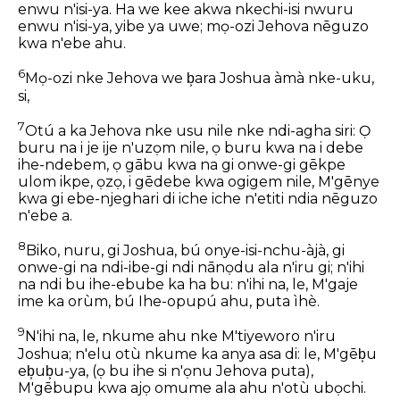
enwu n'isi-ya. Ha we kee akwa nkechi-isi nwuru
enwu n'isi-ya, yibe ya uwe; mọ-ozi Jehova nēguzo
kwa n'ebe ahu.
6
Mọ-ozi nke Jehova we b͕ara Joshua àmà nke-uku,
si,
7
Otú a ka Jehova nke usu nile nke ndi-agha siri: Ọ
buru na i je ije n'uzọm nile, ọ buru kwa na i debe
ihe-ndebem, ọ gābu kwa na gi onwe-gi gēkpe
ulom ikpe, ọzọ, i gēdebe kwa ogigem nile, M'gēnye
kwa gi ebe-njeghari di iche iche n'etiti ndia nēguzo
n'ebe a.
8
Biko, nuru, gi Joshua, bú onye-isi-nchu-àjà, gi
onwe-gi na ndi-ibe-gi ndi nānọdu ala n'iru gi; n'ihi
na ndi bu ihe-ebube ka ha bu: n'ihi na, le, M'gaje
ime ka orùm, bú Ihe-opupú ahu, puta ìhè.
9
N'ihi na, le, nkume ahu nke M'tiyeworo n'iru
Joshua; n'elu otù nkume ka anya asa di: le, M'gēb͕u
eb͕ub͕u-ya, (ọ bu ihe si n'ọnu Jehova puta),
M'gēbupu kwa ajọ omume ala ahu n'otù ubọchi.