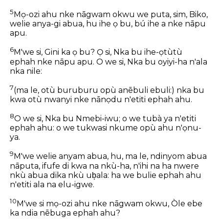
5
Mọ-ozi ahu nke nāgwam okwu we puta, sim, Biko,
welie anya-gi abua, hu ihe ọ bu, bú ihe a nke nāpu
apu.
6
M'we si, Gini ka ọ bu? Ọ si, Nka bu ihe-ọtùtù
ephah nke nāpu apu. O we si, Nka bu oyiyi-ha n'ala
nka nile:
7
(ma le, otù buruburu opù anēbuli ebuli:) nka bu
kwa otù nwanyi nke nānọdu n'etiti ephah ahu.
8
O we si, Nka bu Nmebi-iwu; o we tubà ya n'etiti
ephah ahu: o we tukwasi nkume opù ahu n'ọnu-
ya.
9
M'we welie anyam abua, hu, ma le, ndinyom abua
nāputa, ifufe di kwa na nkù-ha, n'ihi na ha nwere
nkù abua dika nkù ub͕ala: ha we bulie ephah ahu
n'etiti ala na elu-igwe.
10
M'we si mọ-ozi ahu nke nāgwam okwu, Òle ebe
ka ndia nēbuga ephah ahu?