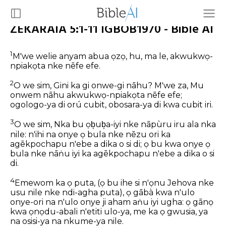
ZEKARAIA 5:1-11 IGBOB1970 - Bible AI
1
M'we welie anyam abua ọzọ, hu, ma le, akwukwọ-
npiakọta nke nēfe efe.
2
O we sim, Gini ka gi onwe-gi nāhu? M'we za, Mu
onwem nāhu akwukwọ-npiakọta nēfe efe;
ogologo-ya di orú cubit, obosara-ya di kwa cubit iri.
3
O we sim, Nka bu ọb͕ub͕a-iyi nke nāpùru iru ala nka
nile: n'ihi na onye ọ bula nke nēzu ori ka
agēkpochapu n'ebe a dika o si di; ọ bu kwa onye ọ
bula nke nāṅu iyi ka agēkpochapu n'ebe a dika o si
di.
4
Emewom ka ọ puta, (ọ bu ihe si n'ọnu Jehova nke
usu nile nke ndi-agha puta), ọ gābà kwa n'ulo
onye-ori na n'ulo onye ji aham aṅu iyi ugha: ọ gānọ
kwa ọnọdu-abali n'etiti ulo-ya, me ka ọ gwusia, ya
na osisi-ya na nkume-ya nile.