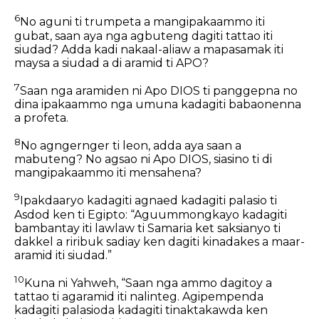
6
No aguni ti trumpeta a mangipakaammo iti
gubat, saan aya nga agbuteng dagiti tattao iti
siudad?
Adda kadi nakaal-aliaw a mapasamak iti
maysa a siudad a di aramid ti APO?
7
Saan nga aramiden ni Apo DIOS ti panggepna no
dina ipakaammo nga umuna kadagiti babaonenna
a profeta.
8
No agngernger ti leon, adda aya saan a
mabuteng?
No agsao ni Apo DIOS, siasino ti di
mangipakaammo iti mensahena?
9
Ipakdaaryo kadagiti agnaed kadagiti palasio ti
Asdod ken ti Egipto: “Aguummongkayo kadagiti
bambantay iti lawlaw ti Samaria ket saksianyo ti
dakkel a riribuk sadiay ken dagiti kinadakes a maar-
aramid iti siudad.”
10
Kuna ni Yahweh, “Saan nga ammo dagitoy a
tattao ti agaramid iti nalinteg. Agipempenda
kadagiti palasioda kadagiti tinaktakawda ken