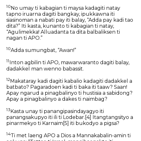
10
No umay ti kabagian ti maysa kadagiti natay
tapno iruarna dagiti bangkay, ipukkawna iti
siasinoman a nabati pay iti balay, “Adda pay kadi tao
dita?”
Iti kasta, kunanto ti kabagian ti natay,
“Agulimekka! Alluadanta ta dita balbaliksen ti
nagan ti APO.”
10
Adda sumungbat, “Awan!”
11
Inton agbilin ti APO, mawarwaranto dagiti balay,
dadakkel man wenno babassit.
12
Makataray kadi dagiti kabalio kadagiti dadakkel a
batbato? Pagaradoen kadi ti baka iti taaw? Saan!
Apay ngarud a pinagbalinyo ti hustisia a sabidong?
Apay a pinagbalinyo a dakes ti naimbag?
13
Kasta unay ti panangipasindayagyo iti
panangsakupyo iti ili ti Lodebar.
[4]
Itangtangsityo a
pinarmekyo ti Karnaim
[5]
iti bukodyo a pigsa?
14
Ti met laeng APO a Dios a Mannakabalin-amin ti