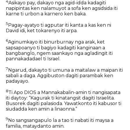
4
Asikayo pay, dakayo nga agid-idda kadagiti
napipintas ken nalamuyot a sofa ken agsidsida iti
karne ti urbon a karnero ken baka.
5
Pagay-ayatyo ti agputar iti kanta a kas ken ni
David idi, ket tokarenyo iti arpa.
6
Aginumkayo iti binurburnay nga arak, ket
sapsapoanyo ti bagiyo kadagiti kanginaan a
bangbanglo, ngem saankayo nga agladingit iti
pannakadadael ti Israel.
7
Ngarud, dakayto ti umuna a maitalaw a maipan iti
sabali a daga. Aggibuston dagiti parambak ken
padayayo.
8
Ti Apo DIOS a Mannakabalin-amin ti nangisapata
iti daytoy: “Kagurak ti kinatangsit dagiti Israelita.
Busorek dagiti palasioda. Yawatkonto iti kabusor ti
siudadda ken amin a linaonna.”
9
No sangsangapulo la a tao ti nabati iti maysa a
familia, mataydanto amin.