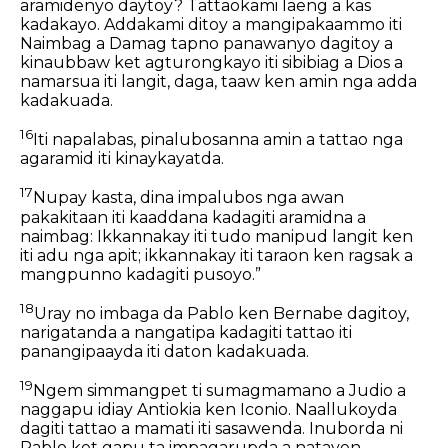
aramidenyo daytoy? Tattaokami laeng a kas
kadakayo. Addakami ditoy a mangipakaammo iti
Naimbag a Damag tapno panawanyo dagitoy a
kinaubbaw ket agturongkayo iti sibibiag a Dios a
namarsua iti langit, daga, taaw ken amin nga adda
kadakuada.
16
Iti napalabas, pinalubosanna amin a tattao nga
agaramid iti kinaykayatda.
17
Nupay kasta, dina impalubos nga awan
pakakitaan iti kaaddana kadagiti aramidna a
naimbag: Ikkannakay iti tudo manipud langit ken
iti adu nga apit; ikkannakay iti taraon ken ragsak a
mangpunno kadagiti pusoyo.”
18
Uray no imbaga da Pablo ken Bernabe dagitoy,
narigatanda a nangatipa kadagiti tattao iti
panangipaayda iti daton kadakuada.
19
Ngem simmangpet ti sumagmamano a Judio a
naggapu idiay Antiokia ken Iconio. Naallukoyda
dagiti tattao a mamati iti sasawenda. Inuborda ni
Pablo ket gapu ta impagarupda a natayen,