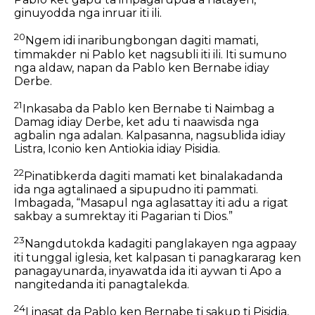
ginuyodda nga inruar iti ili.
20
Ngem idi inaribungbongan dagiti mamati,
timmakder ni Pablo ket nagsubli iti ili. Iti sumuno
nga aldaw, napan da Pablo ken Bernabe idiay
Derbe.
21
Inkasaba da Pablo ken Bernabe ti Naimbag a
Damag idiay Derbe, ket adu ti naawisda nga
agbalin nga adalan. Kalpasanna, nagsublida idiay
Listra, Iconio ken Antiokia idiay Pisidia.
22
Pinatibkerda dagiti mamati ket binalakadanda
ida nga agtalinaed a sipupudno iti pammati.
Imbagada, “Masapul nga aglasattay iti adu a rigat
sakbay a sumrektay iti Pagarian ti Dios.”
23
Nangdutokda kadagiti panglakayen nga agpaay
iti tunggal iglesia, ket kalpasan ti panagkararag ken
panagayunarda, inyawatda ida iti aywan ti Apo a
nangitedanda iti panagtalekda.
24
Linasat da Pablo ken Bernabe ti sakup ti Pisidia,