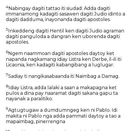
4
Nabingay dagiti tattao iti siudad: Adda dagiti
immanamong kadagiti sasawen dagiti Judio idinto a
dagiti dadduma, inayonanda dagiti apostoles.
5
Inkeddeng dagiti Hentil ken dagiti Judio agraman
dagiti panguloda a dangran ken uborenda dagiti
apostoles.
6
Ngem naammoan dagiti apostoles daytoy ket
napanda nagkamang idiay Listra ken Derbe, il-ili iti
Licaonia, ken kadagiti kabangibang a luglugar.
7
Sadiay ti nangikasabaanda iti Naimbag a Damag.
8
Idiay Listra, adda lalaki a saan a makapagna ket
pulos a dina pay naaramat dagiti sakana gapu ta
nayanak a paralitiko.
9
Agtugtugaw a dumdumngeg ken ni Pablo. Idi
makita ni Pablo nga adda pammati daytoy a tao a
mapaimbag, pinerrengna