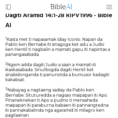
Dagiti Aramid 14:1-28 RIPV1996 - Bible
AI
1
Kasta met ti napasamak idiay Iconio. Napan da
Pablo ken Bernabe iti sinagoga ket adu a Judio
ken Hentil ti nagbalin a mamati gapu iti napintas a
panangasabada.
2
Ngem adda dagiti Judio a saan a mamati iti
ikaskasabada. Sinulbogda dagiti Hentil ket
sinabidonganda ti panunotda a bumusor kadagiti
kakabsat.
3
Nabayag a nagtaeng sadiay da Pablo ken
Bernabe. Situturedda a nagsao maipapan iti Apo.
Pinaneknekan ti Apo a pudno ti mensaheda
maipapan iti paraburna babaen iti pannangtedna
iti pannakabalinda nga agaramid iti milagro ken
pagilasinan.