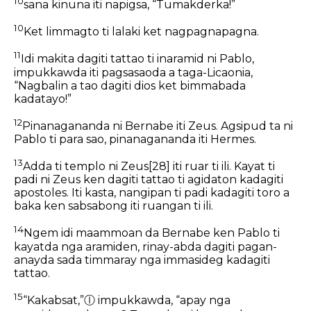
10
sana kinuna iti napigsa, “Tumakderka!”
10
Ket limmagto ti lalaki ket nagpagnapagna.
11
Idi makita dagiti tattao ti inaramid ni Pablo,
impukkawda iti pagsasaoda a taga-Licaonia,
“Nagbalin a tao dagiti dios ket bimmabada
kadatayo!”
12
Pinanagananda ni Bernabe iti Zeus. Agsipud ta ni
Pablo ti para sao, pinanagananda iti Hermes.
13
Adda ti templo ni Zeus
[28]
iti ruar ti ili. Kayat ti
padi ni Zeus ken dagiti tattao ti agidaton kadagiti
apostoles. Iti kasta, nangipan ti padi kadagiti toro a
baka ken sabsabong iti ruangan ti ili.
14
Ngem idi maammoan da Bernabe ken Pablo ti
kayatda nga aramiden, rinay-abda dagiti pagan-
anayda sada timmaray nga immasideg kadagiti
tattao.
15
“Kakabsat,”
ⓛ
impukkawda, “apay nga