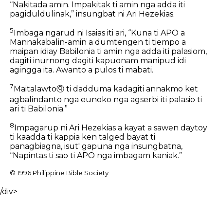
“Nakitada amin. Impakitak ti amin nga adda iti
pagiduldulinak,” insungbat ni Ari Hezekias.
5
Imbaga ngarud ni Isaias iti ari, “Kuna ti APO a
Mannakabalin-amin a dumtengen ti tiempo a
maipan idiay Babilonia ti amin nga adda iti palasiom,
dagiti inurnong dagiti kapuonam manipud idi
agingga ita. Awanto a pulos ti mabati.
7
Maitalawto
ⓠ
ti dadduma kadagiti annakmo ket
agbalindanto nga eunoko nga agserbi iti palasio ti
ari ti Babilonia.”
8
Impagarup ni Ari Hezekias a kayat a sawen daytoy
ti kaadda ti kappia ken talged bayat ti
panagbiagna, isut' gapuna nga insungbatna,
“Napintas ti sao ti APO nga imbagam kaniak.”
© 1996 Philippine Bible Society
/div>