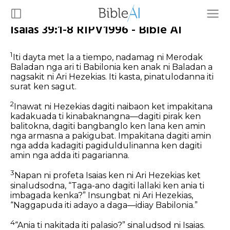
Isaias 39:1-8 RIPV1996 - Bible AI
1
Iti dayta met la a tiempo, nadamag ni Merodak
Baladan nga ari ti Babilonia ken anak ni Baladan a
nagsakit ni Ari Hezekias. Iti kasta, pinatulodanna iti
surat ken sagut.
2
Inawat ni Hezekias dagiti naibaon ket impakitana
kadakuada ti kinabaknangna—dagiti pirak ken
balitokna, dagiti bangbanglo ken lana ken amin
nga armasna a pakigubat. Impakitana dagiti amin
nga adda kadagiti pagiduldulinanna ken dagiti
amin nga adda iti pagarianna.
3
Napan ni profeta Isaias ken ni Ari Hezekias ket
sinaludsodna, “Taga-ano dagiti lallaki ken ania ti
imbagada kenka?”
Insungbat ni Ari Hezekias,
“Naggapuda iti adayo a daga—idiay Babilonia.”
4
“Ania ti nakitada iti palasio?” sinaludsod ni Isaias.