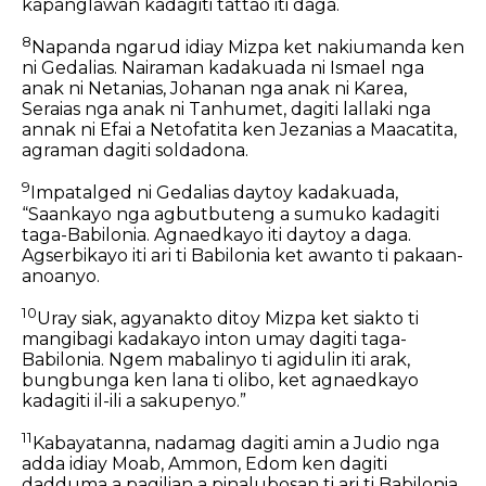
kapanglawan kadagiti tattao iti daga.
8
Napanda ngarud idiay Mizpa ket nakiumanda ken
ni Gedalias. Nairaman kadakuada ni Ismael nga
anak ni Netanias, Johanan nga anak ni Karea,
Seraias nga anak ni Tanhumet, dagiti lallaki nga
annak ni Efai a Netofatita ken Jezanias a Maacatita,
agraman dagiti soldadona.
9
Impatalged ni Gedalias daytoy kadakuada,
“Saankayo nga agbutbuteng a sumuko kadagiti
taga-Babilonia. Agnaedkayo iti daytoy a daga.
Agserbikayo iti ari ti Babilonia ket awanto ti pakaan-
anoanyo.
10
Uray siak, agyanakto ditoy Mizpa ket siakto ti
mangibagi kadakayo inton umay dagiti taga-
Babilonia. Ngem mabalinyo ti agidulin iti arak,
bungbunga ken lana ti olibo, ket agnaedkayo
kadagiti il-ili a sakupenyo.”
11
Kabayatanna, nadamag dagiti amin a Judio nga
adda idiay Moab, Ammon, Edom ken dagiti
dadduma a pagilian a pinalubosan ti ari ti Babilonia