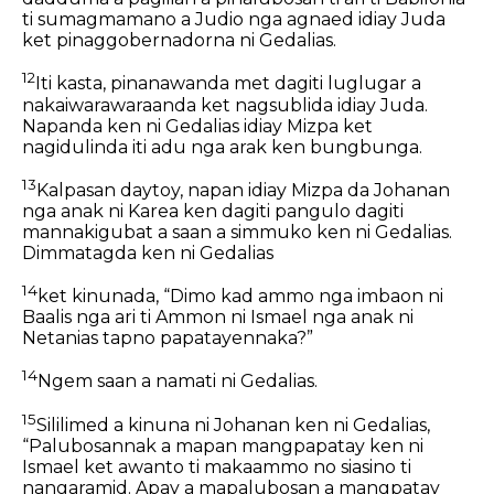
ti sumagmamano a Judio nga agnaed idiay Juda
ket pinaggobernadorna ni Gedalias.
12
Iti kasta, pinanawanda met dagiti luglugar a
nakaiwarawaraanda ket nagsublida idiay Juda.
Napanda ken ni Gedalias idiay Mizpa ket
nagidulinda iti adu nga arak ken bungbunga.
13
Kalpasan daytoy, napan idiay Mizpa da Johanan
nga anak ni Karea ken dagiti pangulo dagiti
mannakigubat a saan a simmuko ken ni Gedalias.
Dimmatagda ken ni Gedalias
14
ket kinunada, “Dimo kad ammo nga imbaon ni
Baalis nga ari ti Ammon ni Ismael nga anak ni
Netanias tapno papatayennaka?”
14
Ngem saan a namati ni Gedalias.
15
Sililimed a kinuna ni Johanan ken ni Gedalias,
“Palubosannak a mapan mangpapatay ken ni
Ismael ket awanto ti makaammo no siasino ti
nangaramid. Apay a mapalubosan a mangpatay