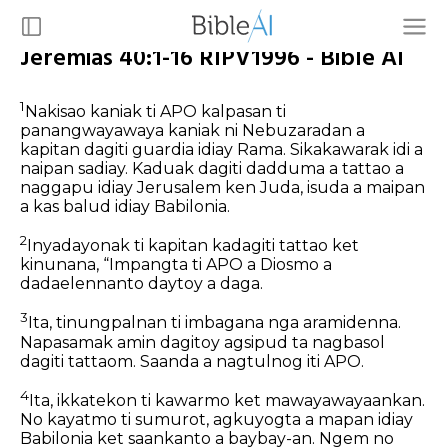
Jeremias 40:1-16 RIPV1996 - Bible AI
1
Nakisao kaniak ti APO kalpasan ti
panangwayawaya kaniak ni Nebuzaradan a
kapitan dagiti guardia idiay Rama. Sikakawarak idi a
naipan sadiay. Kaduak dagiti dadduma a tattao a
naggapu idiay Jerusalem ken Juda, isuda a maipan
a kas balud idiay Babilonia.
2
Inyadayonak ti kapitan kadagiti tattao ket
kinunana, “Impangta ti APO a Diosmo a
dadaelennanto daytoy a daga.
3
Ita, tinungpalnan ti imbagana nga aramidenna.
Napasamak amin dagitoy agsipud ta nagbasol
dagiti tattaom. Saanda a nagtulnog iti APO.
4
Ita, ikkatekon ti kawarmo ket mawayawayaankan.
No kayatmo ti sumurot, agkuyogta a mapan idiay
Babilonia ket saankanto a baybay-an. Ngem no