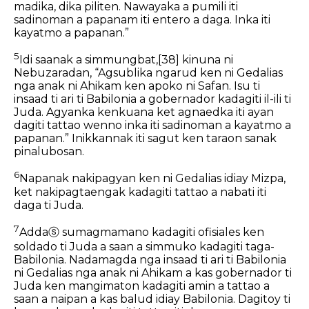
madika, dika piliten. Nawayaka a pumili iti
sadinoman a papanam iti entero a daga. Inka iti
kayatmo a papanan.”
5
Idi saanak a simmungbat,
[38]
kinuna ni
Nebuzaradan, “Agsublika ngarud ken ni Gedalias
nga anak ni Ahikam ken apoko ni Safan. Isu ti
insaad ti ari ti Babilonia a gobernador kadagiti il-ili ti
Juda. Agyanka kenkuana ket agnaedka iti ayan
dagiti tattao wenno inka iti sadinoman a kayatmo a
papanan.” Inikkannak iti sagut ken taraon sanak
pinalubosan.
6
Napanak nakipagyan ken ni Gedalias idiay Mizpa,
ket nakipagtaengak kadagiti tattao a nabati iti
daga ti Juda.
7
Adda
ⓢ
sumagmamano kadagiti ofisiales ken
soldado ti Juda a saan a simmuko kadagiti taga-
Babilonia. Nadamagda nga insaad ti ari ti Babilonia
ni Gedalias nga anak ni Ahikam a kas gobernador ti
Juda ken mangimaton kadagiti amin a tattao a
saan a naipan a kas balud idiay Babilonia. Dagitoy ti