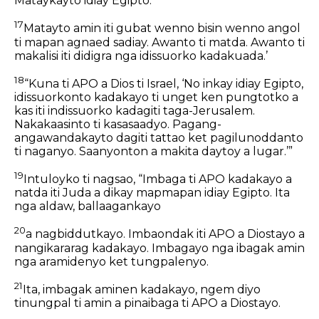
Mataykayto idiay Egipto.
17
Matayto amin iti gubat wenno bisin wenno angol
ti mapan agnaed sadiay. Awanto ti matda. Awanto ti
makalisi iti didigra nga idissuorko kadakuada.’
18
“Kuna ti APO a Dios ti Israel, ‘No inkay idiay Egipto,
idissuorkonto kadakayo ti unget ken pungtotko a
kas iti indissuorko kadagiti taga-Jerusalem.
Nakakaasinto ti kasasaadyo. Pagang-
angawandakayto dagiti tattao ket pagilunoddanto
ti naganyo. Saanyonton a makita daytoy a lugar.’”
19
Intuloyko ti nagsao, “Imbaga ti APO kadakayo a
natda iti Juda a dikay mapmapan idiay Egipto. Ita
nga aldaw, ballaagankayo
20
a nagbiddutkayo. Imbaondak iti APO a Diostayo a
nangikararag kadakayo. Imbagayo nga ibagak amin
nga aramidenyo ket tungpalenyo.
21
Ita, imbagak aminen kadakayo, ngem diyo
tinungpal ti amin a pinaibaga ti APO a Diostayo.