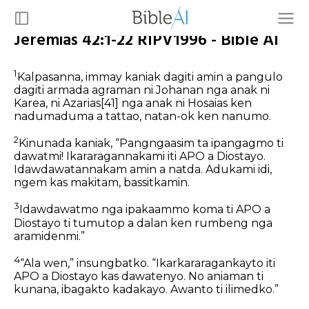
Jeremias 42:1-22 RIPV1996 - Bible AI
1
Kalpasanna, immay kaniak dagiti amin a pangulo
dagiti armada agraman ni Johanan nga anak ni
Karea, ni Azarias
[41]
nga anak ni Hosaias ken
nadumaduma a tattao, natan-ok ken nanumo.
2
Kinunada kaniak, “Pangngaasim ta ipangagmo ti
dawatmi! Ikararagannakami iti APO a Diostayo.
Idawdawatannakam amin a natda. Adukami idi,
ngem kas makitam, bassitkamin.
3
Idawdawatmo nga ipakaammo koma ti APO a
Diostayo ti tumutop a dalan ken rumbeng nga
aramidenmi.”
4
“Ala wen,” insungbatko. “Ikarkararagankayto iti
APO a Diostayo kas dawatenyo. No aniaman ti
kunana, ibagakto kadakayo. Awanto ti ilimedko.”