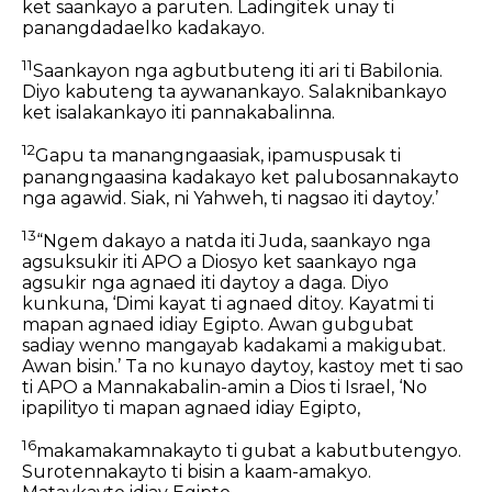
ket saankayo a paruten. Ladingitek unay ti
panangdadaelko kadakayo.
11
Saankayon nga agbutbuteng iti ari ti Babilonia.
Diyo kabuteng ta aywanankayo. Salaknibankayo
ket isalakankayo iti pannakabalinna.
12
Gapu ta manangngaasiak, ipamuspusak ti
panangngaasina kadakayo ket palubosannakayto
nga agawid. Siak, ni Yahweh, ti nagsao iti daytoy.’
13
“Ngem dakayo a natda iti Juda, saankayo nga
agsuksukir iti APO a Diosyo ket saankayo nga
agsukir nga agnaed iti daytoy a daga. Diyo
kunkuna, ‘Dimi kayat ti agnaed ditoy. Kayatmi ti
mapan agnaed idiay Egipto. Awan gubgubat
sadiay wenno mangayab kadakami a makigubat.
Awan bisin.’ Ta no kunayo daytoy, kastoy met ti sao
ti APO a Mannakabalin-amin a Dios ti Israel, ‘No
ipapilityo ti mapan agnaed idiay Egipto,
16
makamakamnakayto ti gubat a kabutbutengyo.
Surotennakayto ti bisin a kaam-amakyo.