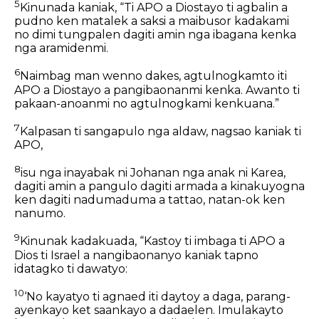
5
Kinunada kaniak, “Ti APO a Diostayo ti agbalin a
pudno ken matalek a saksi a maibusor kadakami
no dimi tungpalen dagiti amin nga ibagana kenka
nga aramidenmi.
6
Naimbag man wenno dakes, agtulnogkamto iti
APO a Diostayo a pangibaonanmi kenka. Awanto ti
pakaan-anoanmi no agtulnogkami kenkuana.”
7
Kalpasan ti sangapulo nga aldaw, nagsao kaniak ti
APO,
8
isu nga inayabak ni Johanan nga anak ni Karea,
dagiti amin a pangulo dagiti armada a kinakuyogna
ken dagiti nadumaduma a tattao, natan-ok ken
nanumo.
9
Kinunak kadakuada, “Kastoy ti imbaga ti APO a
Dios ti Israel a nangibaonanyo kaniak tapno
idatagko ti dawatyo:
10
‘No kayatyo ti agnaed iti daytoy a daga, parang-
ayenkayo ket saankayo a dadaelen. Imulakayto