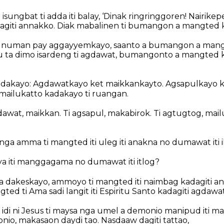
isungbat ti adda iti balay, ‘Dinak ringringgoren! Nairikep
giti annakko. Diak mabalinen ti bumangon a mangted ken
, numan pay aggayyemkayo, saanto a bumangon a mangt
 ta dimo isardeng ti agdawat, bumangonto a mangted ke
adakayo: Agdawatkayo ket maikkankayto. Agsapulkayo k
ailukatto kadakayo ti ruangan.
dawat, maikkan. Ti agsapul, makabirok. Ti agtugtog, mai
nga amma ti mangted iti uleg iti anakna no dumawat iti 
a iti manggagama no dumawat iti itlog?
 a dakeskayo, ammoyo ti mangted iti naimbag kadagiti an
ted ti Ama sadi langit iti Espiritu Santo kadagiti agdaw
di ni Jesus ti maysa nga umel a demonio manipud iti maysa
onio, makasaon daydi tao.
Nasdaaw dagiti tattao,