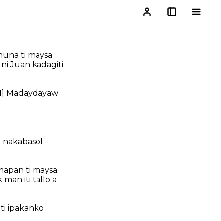
inuna ti maysa
 ni Juan kadagiti
1]
Madaydayaw
a nakabasol
 mapan ti maysa
man iti tallo a
ti ipakanko