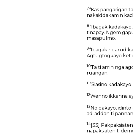
7
“Kas pangarigan ta 
nakaiddakamin kada
8
“Ibagak kadakayo
tinapay. Ngem gapu
masapulmo.
9
“Ibagak ngarud k
Agtugtogkayo ket m
10
Ta ti amin nga ag
ruangan.
11
“Siasino kadakayo 
12
Wenno ikkanna ay
13
No dakayo, idinto
ad-addan ti pannang
14
[33]
Pakpaksiaten i
napaksiaten ti dem