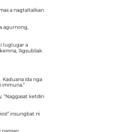
mas a nagtaltalkan
ga agurnong,
i luglugar a
kemna, ‘Agsubliak
. Kaduana ida nga
ti immuna.”
y. “Naggasat ketdin
os!” insungbat ni
 nagsao: