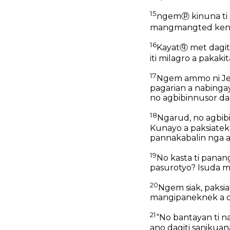
15
ngem
ⓟ
kinuna ti
mangmangted kenku
16
Kayat
ⓠ
met dagit
iti milagro a pakak
17
Ngem ammo ni Jes
pagarian a nabingay
no agbibinnusor d
18
Ngarud, no agbibi
Kunayo a paksiatek 
pannakabalin nga ag
19
No kasta ti panan
pasurotyo? Isuda 
20
Ngem siak, paksia
mangipaneknek a di
21
“No bantayan ti na
ano dagiti sanikuan