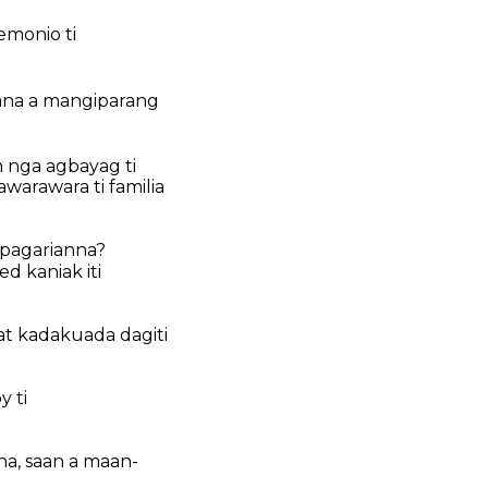
emonio ti
ana a mangiparang
 nga agbayag ti
warawara ti familia
i pagarianna?
d kaniak iti
at kadakuada dagiti
y ti
sna, saan a maan-