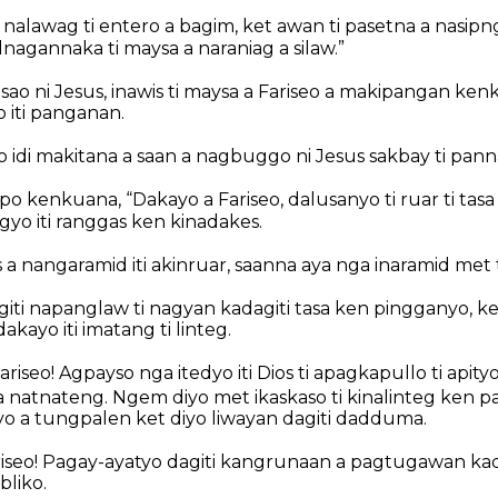
 nalawag ti entero a bagim, ket awan ti pasetna a nasipng
ilnagannaka ti maysa a naraniag a silaw.”
sao ni Jesus, inawis ti maysa a Fariseo a makipangan ke
 iti panganan.
o idi makitana a saan a nagbuggo ni Jesus sakbay ti pan
o kenkuana, “Dakayo a Fariseo, dalusanyo ti ruar ti tas
yo iti ranggas ken kinadakes.
 a nangaramid iti akinruar, saanna aya nga inaramid met 
giti napanglaw ti nagyan kadagiti tasa ken pingganyo, k
kayo iti imatang ti linteg.
ariseo! Agpayso nga itedyo iti Dios ti apagkapullo ti apit
atnateng. Ngem diyo met ikaskaso ti kinalinteg ken pan
yo a tungpalen ket diyo liwayan dagiti dadduma.
ariseo! Pagay-ayatyo dagiti kangrunaan a pagtugawan kad
bliko.