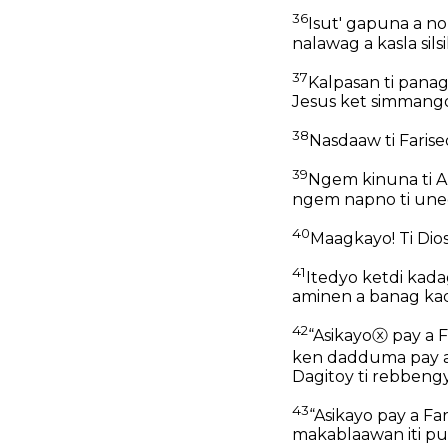
36
Isut' gapuna a no
nalawag a kasla sils
37
Kalpasan ti panag
Jesus ket simmango
38
Nasdaaw ti Farise
39
Ngem kinuna ti Ap
ngem napno ti uneg
40
Maagkayo! Ti Dios
41
Itedyo ketdi kada
aminen a banag kada
42
“Asikayo
ⓧ
pay a F
ken dadduma pay a n
Dagitoy ti rebbeng
43
“Asikayo pay a F
makablaawan iti pu