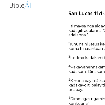
San Lucas 11:1
1
Iti maysa nga aldaw
kadagiti adalanna, 
adalanna.”
2
Kinuna ni Jesus ka
koma ti nasantoan
3
Itedmo kadakami ti
4
Pakawanennakami 
kadakami.
Dinakam 
5
Kinuna pay ni Jesus
kadakayo iti balay 
tinapay.
6
Dimmagas ngamin t
kenkuana.’