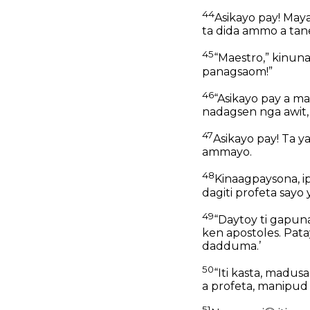
44
Asikayo pay! May
ta dida ammo a tan
45
“Maestro,” kinuna
panagsaom!”
46
“Asikayo pay a mam
nadagsen nga awit
47
Asikayo pay! Ta y
ammayo.
48
Kinaagpaysona, i
dagiti profeta sayo 
49
“Daytoy ti gapuna 
ken apostoles. Pat
dadduma.’
50
“Iti kasta, madus
a profeta, manipud
51