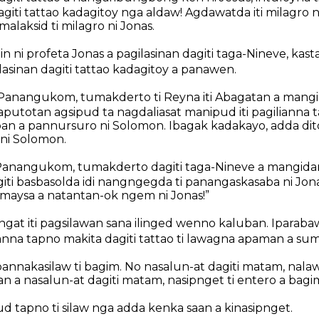
giti tattao kadagitoy nga aldaw! Agdawatda iti milagro
laksid ti milagro ni Jonas.
in ni profeta Jonas a pagilasinan dagiti taga-Nineve, kas
ilasinan dagiti tattao kadagitoy a panawen.
 Panangukom, tumakderto ti Reyna iti Abagatan a mang
 kaputotan agsipud ta nagdaliasat manipud iti pagiliann
ban a pannursuro ni Solomon. Ibagak kadakayo, adda dito
ni Solomon.
Panangukom, tumakderto dagiti taga-Nineve a mangida
ti basbasolda idi nangngegda ti panangaskasaba ni Jonas
 maysa a natantan-ok ngem ni Jonas!”
at iti pagsilawan sana ilinged wenno kaluban. Iparabawn
nna tapno makita dagiti tattao ti lawagna apaman a sumr
pannakasilaw ti bagim. No nasalun-at dagiti matam, nalaw
 a nasalun-at dagiti matam, nasipnget ti entero a bagi
 tapno ti silaw nga adda kenka saan a kinasipnget.