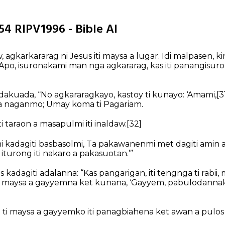
-54 RIPV1996 - Bible AI
, agkarkararag ni Jesus iti maysa a lugar. Idi malpasen, k
“Apo, isuronakami man nga agkararag, kas iti panangisuro
dakuada, “No agkararagkayo, kastoy ti kunayo:
‘Amami,
[3
 a naganmo;
Umay koma ti Pagariam.
 taraon a masapulmi iti inaldaw.
[32]
kadagiti basbasolmi,
Ta pakawanenmi met dagiti amin 
iturong iti nakaro a pakasuotan.’”
 kadagiti adalanna: “Kas pangarigan, iti tengnga ti rabii,
ti maysa a gayyemna ket kunana, ‘Gayyem, pabulodannak 
i maysa a gayyemko iti panagbiahena ket awan a pulos 