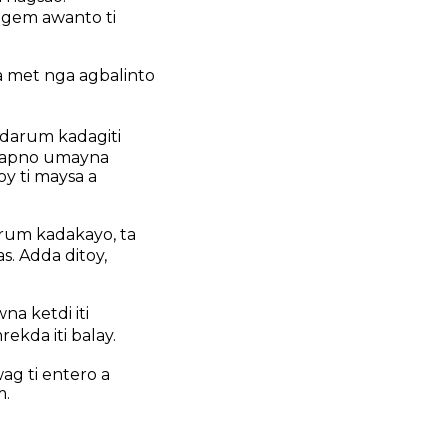
 ngem awanto ti
ta met nga agbalinto
idarum kadagiti
a tapno umayna
y ti maysa a
rum kadakayo, ta
. Adda ditoy,
a ketdi iti
ekda iti balay.
ag ti entero a
m.