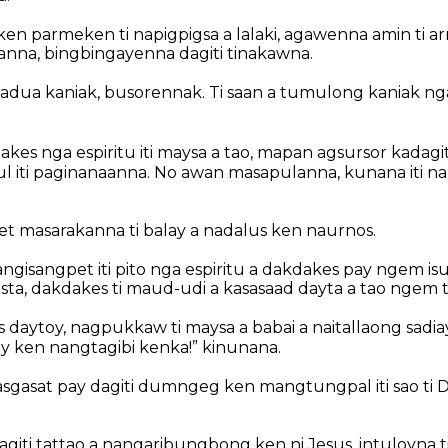
n parmeken ti napigpigsa a lalaki, agawenna amin ti ar
sanna, bingbingayenna dagiti tinakawna.
adua kaniak, busorennak. Ti saan a tumulong kaniak n
kes nga espiritu iti maysa a tao, mapan agsursor kadagit
 iti paginanaanna. No awan masapulanna, kunana iti na
et masarakanna ti balay a nadalus ken naurnos.
isangpet iti pito nga espiritu a dakdakes pay ngem isu
kasta, dakdakes ti maud-udi a kasasaad dayta a tao ngem 
us daytoy, nagpukkaw ti maysa a babai a naitallaong sadia
ay ken nangtagibi kenka!” kinunana.
gasat pay dagiti dumngeg ken mangtungpal iti sao ti Di
iti tattao a nangaribungbong ken ni Jesus, intuloyna ti