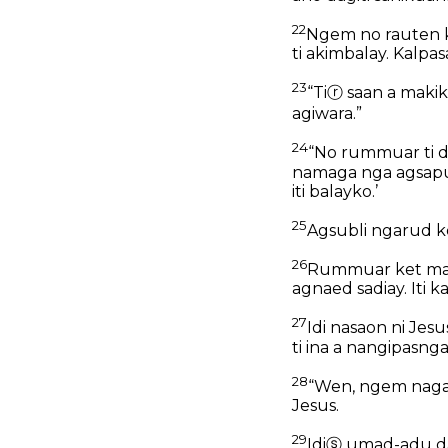
22
Ngem no rauten ke
ti akimbalay. Kalpa
23
“Ti
ⓡ
saan a makik
agiwara.”
24
“No rummuar ti da
namaga nga agsapul
iti balayko.’
25
Agsubli ngarud k
26
Rummuar ket mang
agnaed sadiay. Iti 
27
Idi nasaon ni Jes
ti ina a nangipasng
28
“Wen, ngem nagas
Jesus.
29
Idi
ⓢ
umad-adu dag