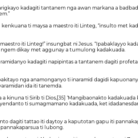
arigkayo kadagiti tantanem nga awan markana a badbad
em.”
 kenkuana ti maysa a maestro iti Linteg, “insulto met kad
aestro iti Linteg!” insungbat ni Jesus. “Ipabaklayyo kadag
, ngem dikay met aggunay a tumulong kadakuada.
aramidanyo kadagiti napipintas a tantanem dagiti profeta
pakitayo nga anamonganyo ti inaramid dagidi kapuonany
yaramidan ida iti tanemda.
a kinuna ti Sirib ti Dios,
[35]
‘Mangibaonakto kadakuada k
ayendanto ti sumagmamano kadakuada, ket idadanesdan
anto dagiti tattao iti daytoy a kaputotan gapu iti pannak
 pannakaparsua ti lubong.