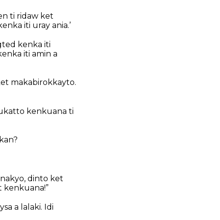
en ti ridaw ket
ka iti uray ania.’
ed kenka iti
nka iti amin a
et makabirokkayto.
lukatto kenkuana ti
ikan?
nakyo, dinto ket
at kenkuana!”
 a lalaki. Idi