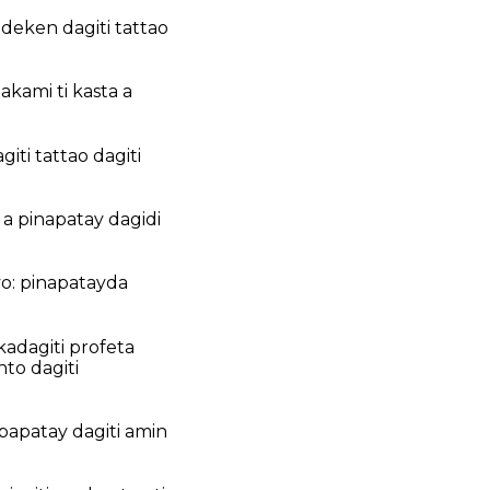
deken dagiti tattao
akami ti kasta a
iti tattao dagiti
 a pinapatay dagidi
o: pinapatayda
adagiti profeta
to dagiti
apapatay dagiti amin