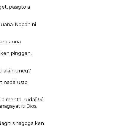
et, pasigto a
nkuana. Napan ni
nanganna.
a ken pinggan,
ti akin-uneg?
et nadalusto
yo a menta, ruda
[34]
agayat iti Dios.
agiti sinagoga ken