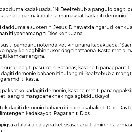
 dadduma kadakuada, “Ni Beelzebub a pangulo dagiti d
ana iti pannakabalin a mamaksiat kadagiti demonio.”
i dadduma a suoten ni Jesus. Dinawatda ngarud kenku
itaan iti yaanamong ti Dios kenkuana.
us ti pampanunotenda ket kinunana kadakuada, “Saan
bingay ken agbibinnusor dagiti tattaona. Kasta met a ma
agiti kamkamengna.
nnusor dagiti pasurot ni Satanas, kasano ti panagpaut t
dagiti demonio babaen iti tulong ni Beelzebub a mangte
aramid iti kasta.
gpaksiatko kadagiti demonio, kasano met ti panangpaksi
met laeng ti mangpaneknek nga agbiddutkayo!
tek dagiti demonio babaen iti pannakabalin ti Dios. Dayto
mtengen kadakayo ti Pagarian ti Dios.
pigsa a lalaki ti balayna ket sisasagana ti amin nga arma
a.