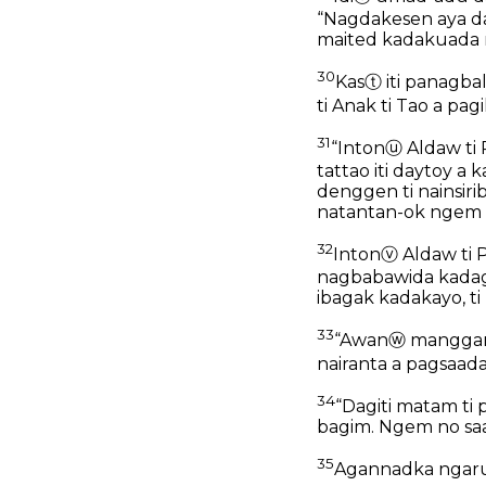
“Nagdakesen aya da
maited kadakuada ma
30
Kas
ⓣ
iti panagbal
ti Anak ti Tao a pag
31
“Inton
ⓤ
Aldaw ti
tattao iti daytoy a
denggen ti nainsiri
natantan-ok ngem 
32
Inton
ⓥ
Aldaw ti 
nagbabawida kadagi
ibagak kadakayo, ti
33
“Awan
ⓦ
manggang
nairanta a pagsaada
34
“Dagiti matam ti 
bagim. Ngem no saan
35
Agannadka ngarud