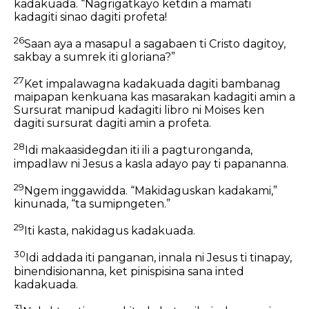
kadakuada. “Nagrigatkayo ketdin a mamati
kadagiti sinao dagiti profeta!
26
Saan aya a masapul a sagabaen ti Cristo dagitoy,
sakbay a sumrek iti gloriana?”
27
Ket impalawagna kadakuada dagiti bambanag
maipapan kenkuana kas masarakan kadagiti amin a
Sursurat manipud kadagiti libro ni Moises ken
dagiti sursurat dagiti amin a profeta.
28
Idi makaasidegdan iti ili a pagturonganda,
impadlaw ni Jesus a kasla adayo pay ti papananna.
29
Ngem inggawidda. “Makidaguskan kadakami,”
kinunada, “ta sumipngeten.”
29
Iti kasta, nakidagus kadakuada.
30
Idi addada iti panganan, innala ni Jesus ti tinapay,
binendisionanna, ket pinispisina sana inted
kadakuada.
31