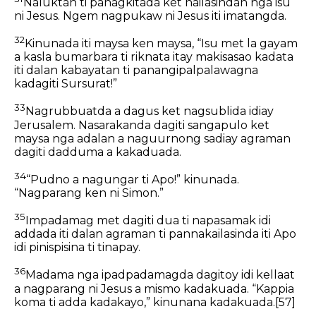
Naluktan ti panagkitada ket nailasindan nga isu
ni Jesus. Ngem nagpukaw ni Jesus iti imatangda.
32
Kinunada iti maysa ken maysa, “Isu met la gayam
a kasla bumarbara ti riknata itay makisasao kadata
iti dalan kabayatan ti panangipalpalawagna
kadagiti Sursurat!”
33
Nagrubbuatda a dagus ket nagsublida idiay
Jerusalem. Nasarakanda dagiti sangapulo ket
maysa nga adalan a naguurnong sadiay agraman
dagiti dadduma a kakaduada.
34
“Pudno a nagungar ti Apo!” kinunada.
“Nagparang ken ni Simon.”
35
Impadamag met dagiti dua ti napasamak idi
addada iti dalan agraman ti pannakailasinda iti Apo
idi pinispisina ti tinapay.
36
Madama nga ipadpadamagda dagitoy idi kellaat
a nagparang ni Jesus a mismo kadakuada. “Kappia
koma ti adda kadakayo,” kinunana kadakuada.
[57]