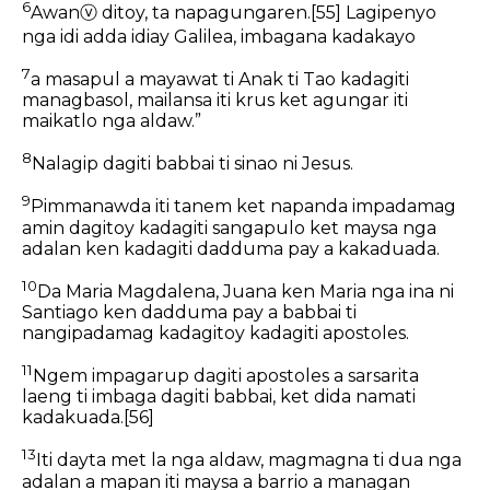
6
Awan
ⓥ
ditoy, ta napagungaren.
[55]
Lagipenyo
nga idi adda idiay Galilea, imbagana kadakayo
7
a masapul a mayawat ti Anak ti Tao kadagiti
managbasol, mailansa iti krus ket agungar iti
maikatlo nga aldaw.”
8
Nalagip dagiti babbai ti sinao ni Jesus.
9
Pimmanawda iti tanem ket napanda impadamag
amin dagitoy kadagiti sangapulo ket maysa nga
adalan ken kadagiti dadduma pay a kakaduada.
10
Da Maria Magdalena, Juana ken Maria nga ina ni
Santiago ken dadduma pay a babbai ti
nangipadamag kadagitoy kadagiti apostoles.
11
Ngem impagarup dagiti apostoles a sarsarita
laeng ti imbaga dagiti babbai, ket dida namati
kadakuada.
[56]
13
Iti dayta met la nga aldaw, magmagna ti dua nga
adalan a mapan iti maysa a barrio a managan