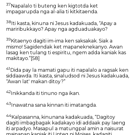
37
Napalalo ti buteng ken kigtotda ket
impagarupda nga al-alia ti kitkitaenda.
38
Iti kasta, kinuna ni Jesus kadakuada, “Apay a
mariribukkayo? Apay nga agduaduakayo?
39
Kitaenyo dagiti im-ima ken saksakak. Siak a
mismo! Sagidendak ket mapaneknekanyo. Awan
lasag ken tulang ti espiritu, ngem adda kaniak kas
makitayo.”
[58]
41
Dida pay la mamati gapu iti napalalo a ragsak ken
siddaawda. Iti kasta, sinaludsod ni Jesus kadakuada,
“Awan lat' makan ditoy?”
42
Inikkanda iti tinuno nga ikan.
43
Inawatna sana kinnan iti imatangda.
44
Kalpasanna, kinunana kadakuada, “Dagitoy
dagiti imbagbagak kadakayo idi addaak pay laeng
iti arpadyo. Masapul a matungpal amin a naisurat
maipapan kaniak iti Linteg ni Moises, kadagiti