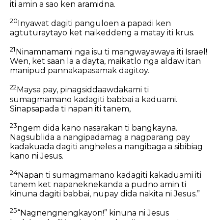
iti amin a sao ken aramidna.
20
Inyawat dagiti panguloen a papadi ken
agtuturaytayo ket naikeddeng a matay iti krus.
21
Ninamnamami nga isu ti mangwayawaya iti Israel!
Wen, ket saan la a dayta, maikatlo nga aldaw itan
manipud pannakapasamak dagitoy.
22
Maysa pay, pinagsiddaawdakami ti
sumagmamano kadagiti babbai a kaduami.
Sinapsapada ti napan iti tanem,
23
ngem dida kano nasarakan ti bangkayna.
Nagsublida a nangipadamag a nagparang pay
kadakuada dagiti angheles a nangibaga a sibibiag
kano ni Jesus.
24
Napan ti sumagmamano kadagiti kakaduami iti
tanem ket napaneknekanda a pudno amin ti
kinuna dagiti babbai, nupay dida nakita ni Jesus.”
25
“Nagnengnengkayon!” kinuna ni Jesus