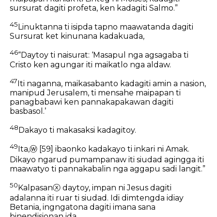
sursurat dagiti profeta, ken kadagiti Salmo.”
45
Linuktanna ti isipda tapno maawatanda dagiti
Sursurat ket kinunana kadakuada,
46
“Daytoy ti naisurat: ‘Masapul nga agsagaba ti
Cristo ken agungar iti maikatlo nga aldaw.
47
Iti naganna, maikasabanto kadagiti amin a nasion,
manipud Jerusalem, ti mensahe maipapan ti
panagbabawi ken pannakapakawan dagiti
basbasol.’
48
Dakayo ti makasaksi kadagitoy.
49
Ita,
ⓦ
[59]
ibaonko kadakayo ti inkari ni Amak.
Dikayo ngarud pumampanaw iti siudad agingga iti
maawatyo ti pannakabalin nga aggapu sadi langit.”
50
Kalpasan
ⓧ
daytoy, impan ni Jesus dagiti
adalanna iti ruar ti siudad. Idi dimtengda idiay
Betania, ingngatona dagiti imana sana
binendisionan ida.