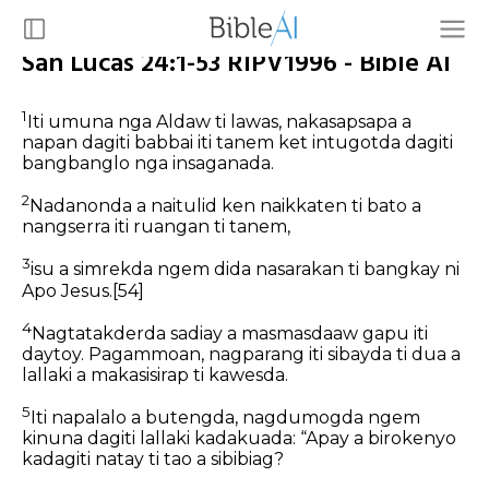
San Lucas 24:1-53 RIPV1996 - Bible AI
1
Iti umuna nga Aldaw ti lawas, nakasapsapa a
napan dagiti babbai iti tanem ket intugotda dagiti
bangbanglo nga insaganada.
2
Nadanonda a naitulid ken naikkaten ti bato a
nangserra iti ruangan ti tanem,
3
isu a simrekda ngem dida nasarakan ti bangkay ni
Apo Jesus.
[54]
4
Nagtatakderda sadiay a masmasdaaw gapu iti
daytoy. Pagammoan, nagparang iti sibayda ti dua a
lallaki a makasisirap ti kawesda.
5
Iti napalalo a butengda, nagdumogda ngem
kinuna dagiti lallaki kadakuada: “Apay a birokenyo
kadagiti natay ti tao a sibibiag?