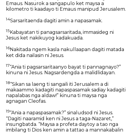
Emaus. Nasurok a sangapulo ket maysa a
kilometro ti kaadayo ti Emaus manipud Jerusalem.
14
Sarsaritaenda dagiti amin a napasamak.
15
Kabayatan ti panagsarsaritada, immasideg ni
Jesus ket nakikuyog kadakuada.
16
Nakitada ngem kasla nakullaapan dagiti matada
ket dida nailasin ni Jesus.
17
“Ania ti pagsarsaritaanyo bayat ti pannagnayo?”
kinuna ni Jesus. Nagsardengda a malidlidayan.
18
“Sikan sa laeng ti sangaili iti Jerusalem a di
makaammo kadagiti napaspasamak sadiay kadagiti
napalabas nga aldaw!” kinuna ti maysa nga
agnagan Cleofas.
19
“Ania a napaspasamak?” sinaludsod ni Jesus.
“Dagiti naaramid ken ni Jesus a taga-Nazaret,”
insungbatda. “Maysa a profeta daytoy a tao nga
imbilang ti Dios ken amin a tattao a mannakabalin