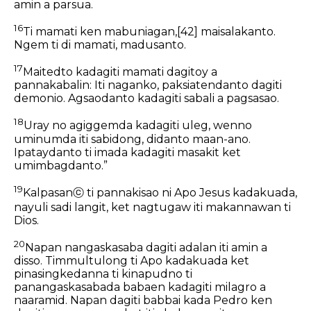
amin a parsua.
16
Ti mamati ken mabuniagan,
[42]
maisalakanto.
Ngem ti di mamati, madusanto.
17
Maitedto kadagiti mamati dagitoy a
pannakabalin: Iti naganko, paksiatendanto dagiti
demonio. Agsaodanto kadagiti sabali a pagsasao.
18
Uray no agiggemda kadagiti uleg, wenno
uminumda iti sabidong, didanto maan-ano.
Ipataydanto ti imada kadagiti masakit ket
umimbagdanto.”
19
Kalpasan
ⓒ
ti pannakisao ni Apo Jesus kadakuada,
nayuli sadi langit, ket nagtugaw iti makannawan ti
Dios.
20
Napan nangaskasaba dagiti adalan iti amin a
disso. Timmultulong ti Apo kadakuada ket
pinasingkedanna ti kinapudno ti
panangaskasabada babaen kadagiti milagro a
naaramid.
Napan dagiti babbai kada Pedro ken