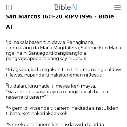
San Marcos 16:1-20 RIPV1996 - Bible
AI
1
Idi nakalabasen ti Aldaw a Panaginana,
gimmatang da Maria Magdalena, Salome ken Maria
nga ina ni Santiago iti bangbanglo a
pangsapsapoda iti bangkay ni Jesus.
2
Iti agsapa, idi lumgaken ti init, iti umuna nga aldaw
ti lawas, napanda iti nakaitaneman ni Jesus.
3
Iti dalan, kinunada iti maysa ken maysa,
“Siasinonto ti kasaotayo a mangitulid iti bato a
naiserra iti tanem?”
4
Ngem idi kitaenda ti tanem, nakitada a natuliden
ti bato. Ket nakadakdakkel!
5
Simrekda iti tanem ket nasdaawda ta adda