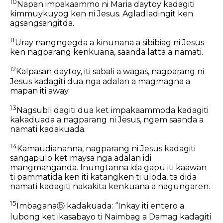
10
Napan impakaammo ni Maria daytoy kadagiti
kimmuykuyog ken ni Jesus. Agladladingit ken
agsangsangitda.
11
Uray nangngegda a kinunana a sibibiag ni Jesus
ken nagparang kenkuana, saanda latta a namati.
12
Kalpasan daytoy, iti sabali a wagas, nagparang ni
Jesus kadagiti dua nga adalan a magmagna a
mapan iti away.
13
Nagsubli dagiti dua ket impakaammoda kadagiti
kakaduada a nagparang ni Jesus, ngem saanda a
namati kadakuada.
14
Kamaudiananna, nagparang ni Jesus kadagiti
sangapulo ket maysa nga adalan idi
mangmanganda. Inungtanna ida gapu iti kaawan
ti pammatida ken iti katangken ti uloda, ta dida
namati kadagiti nakakita kenkuana a nagungaren.
15
Imbagana
ⓑ
kadakuada: “Inkay iti entero a
lubong ket ikasabayo ti Naimbag a Damag kadagiti