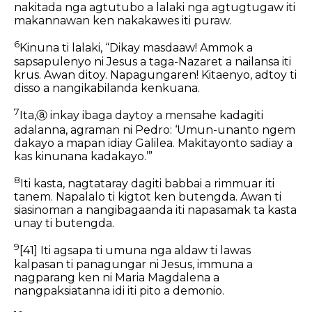
nakitada nga agtutubo a lalaki nga agtugtugaw iti
makannawan ken nakakawes iti puraw.
6
Kinuna ti lalaki, “Dikay masdaaw! Ammok a
sapsapulenyo ni Jesus a taga-Nazaret a nailansa iti
krus. Awan ditoy. Napagungaren! Kitaenyo, adtoy ti
disso a nangikabilanda kenkuana.
7
Ita,
ⓐ
inkay ibaga daytoy a mensahe kadagiti
adalanna, agraman ni Pedro: ‘Umun-unanto ngem
dakayo a mapan idiay Galilea. Makitayonto sadiay a
kas kinunana kadakayo.’”
8
Iti kasta, nagtataray dagiti babbai a rimmuar iti
tanem. Napalalo ti kigtot ken butengda. Awan ti
siasinoman a nangibagaanda iti napasamak ta kasta
unay ti butengda.
9
[41]
Iti agsapa ti umuna nga aldaw ti lawas
kalpasan ti panagungar ni Jesus, immuna a
nagparang ken ni Maria Magdalena a
nangpaksiatanna idi iti pito a demonio.