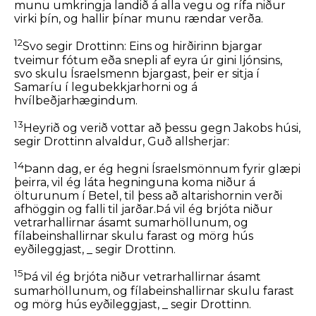
munu umkringja landið á alla vegu og rífa niður
virki þín, og hallir þínar munu rændar verða.
12
Svo segir Drottinn: Eins og hirðirinn bjargar
tveimur fótum eða snepli af eyra úr gini ljónsins,
svo skulu Ísraelsmenn bjargast, þeir er sitja í
Samaríu í legubekkjarhorni og á
hvílbeðjarhægindum.
13
Heyrið og verið vottar að þessu gegn Jakobs húsi,
segir Drottinn alvaldur, Guð allsherjar:
14
Þann dag, er ég hegni Ísraelsmönnum fyrir glæpi
þeirra, vil ég láta hegninguna koma niður á
ölturunum í Betel, til þess að altarishornin verði
afhöggin og falli til jarðar.Þá vil ég brjóta niður
vetrarhallirnar ásamt sumarhöllunum, og
fílabeinshallirnar skulu farast og mörg hús
eyðileggjast, _ segir Drottinn.
15
Þá vil ég brjóta niður vetrarhallirnar ásamt
sumarhöllunum, og fílabeinshallirnar skulu farast
og mörg hús eyðileggjast, _ segir Drottinn.