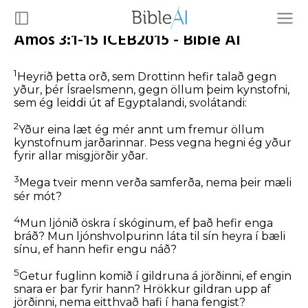
Amos 3:1-15 ICEB2015 - Bible AI
1
Heyrið þetta orð, sem Drottinn hefir talað gegn
yður, þér Ísraelsmenn, gegn öllum þeim kynstofni,
sem ég leiddi út af Egyptalandi, svolátandi:
2
Yður eina læt ég mér annt um fremur öllum
kynstofnum jarðarinnar. Þess vegna hegni ég yður
fyrir allar misgjörðir yðar.
3
Mega tveir menn verða samferða, nema þeir mæli
sér mót?
4
Mun ljónið öskra í skóginum, ef það hefir enga
bráð? Mun ljónshvolpurinn láta til sín heyra í bæli
sínu, ef hann hefir engu náð?
5
Getur fuglinn komið í gildruna á jörðinni, ef engin
snara er þar fyrir hann? Hrökkur gildran upp af
jörðinni, nema eitthvað hafi í hana fengist?