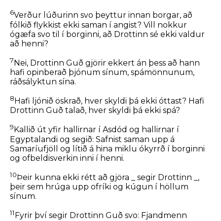
6
Verður lúðurinn svo þeyttur innan borgar, að
fólkið flykkist ekki saman í angist? Vill nokkur
ógæfa svo til í borginni, að Drottinn sé ekki valdur
að henni?
7
Nei, Drottinn Guð gjörir ekkert án þess að hann
hafi opinberað þjónum sínum, spámönnunum,
ráðsályktun sína.
8
Hafi ljónið öskrað, hver skyldi þá ekki óttast? Hafi
Drottinn Guð talað, hver skyldi þá ekki spá?
9
Kallið út yfir hallirnar í Asdód og hallirnar í
Egyptalandi og segið: Safnist saman upp á
Samaríufjöll og lítið á hina miklu ókyrrð í borginni
og ofbeldisverkin inni í henni.
10
Þeir kunna ekki rétt að gjöra _ segir Drottinn _,
þeir sem hrúga upp ofríki og kúgun í höllum
sínum.
11
Fyrir því segir Drottinn Guð svo: Fjandmenn