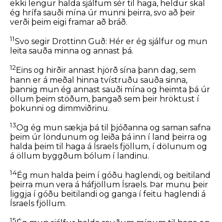
ekki lengur halda sjálfum sér til haga, heldur skal
ég hrífa sauði mína úr munni þeirra, svo að þeir
verði þeim eigi framar að bráð.
11
Svo segir Drottinn Guð: Hér er ég sjálfur og mun
leita sauða minna og annast þá.
12
Eins og hirðir annast hjörð sína þann dag, sem
hann er á meðal hinna tvístruðu sauða sinna,
þannig mun ég annast sauði mína og heimta þá úr
öllum þeim stöðum, þangað sem þeir hröktust í
þokunni og dimmviðrinu.
13
Og ég mun sækja þá til þjóðanna og saman safna
þeim úr löndunum og leiða þá inn í land þeirra og
halda þeim til haga á Ísraels fjöllum, í dölunum og
á öllum byggðum bólum í landinu.
14
Ég mun halda þeim í góðu haglendi, og beitiland
þeirra mun vera á háfjöllum Ísraels. Þar munu þeir
liggja í góðu beitilandi og ganga í feitu haglendi á
Ísraels fjöllum.
15