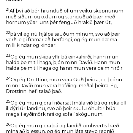
21
Af því að þér hrunduð öllum veiku skepnunum
með síðum og öxlum og stönguðuð þær með
hornum yðar, uns þér fenguð hrakið þær út,
22
þá vil ég nú hjálpa sauðum mínum, svo að þeir
verði eigi framar að herfangi, og ég mun dæma
milli kindar og kindar.
23
Og ég mun skipa yfir þá einkahirði, hann mun
halda þeim til haga, þjón minn Davíð. Hann mun
halda þeim til haga og hann mun vera þeim hirðir.
24
Og ég Drottinn, mun vera Guð þeirra, og þjónn
minn Davíð mun vera höfðingi meðal þeirra. Ég,
Drottinn, hefi talað það.
25
Og ég mun gjöra friðarsáttmála við þá og reka öll
illdýri úr landinu, svo að þeir skulu óhultir búa
mega í eyðimörkinni og sofa í skógunum.
26
Og ég mun gjöra þá og landið umhverfis hæð
mína að blessun, og ég mun láta steypiregnið