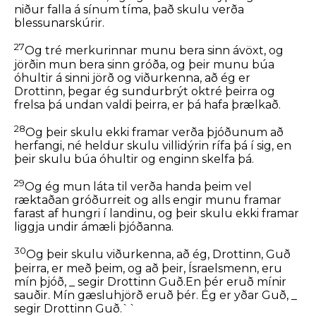
niður falla á sínum tíma, það skulu verða
blessunarskúrir.
27
Og tré merkurinnar munu bera sinn ávöxt, og
jörðin mun bera sinn gróða, og þeir munu búa
óhultir á sinni jörð og viðurkenna, að ég er
Drottinn, þegar ég sundurbrýt oktré þeirra og
frelsa þá undan valdi þeirra, er þá hafa þrælkað.
28
Og þeir skulu ekki framar verða þjóðunum að
herfangi, né heldur skulu villidýrin rífa þá í sig, en
þeir skulu búa óhultir og enginn skelfa þá.
29
Og ég mun láta til verða handa þeim vel
ræktaðan gróðurreit og alls engir munu framar
farast af hungri í landinu, og þeir skulu ekki framar
liggja undir ámæli þjóðanna.
30
Og þeir skulu viðurkenna, að ég, Drottinn, Guð
þeirra, er með þeim, og að þeir, Ísraelsmenn, eru
mín þjóð, _ segir Drottinn Guð.En þér eruð mínir
sauðir. Mín gæsluhjörð eruð þér. Ég er yðar Guð, _
segir Drottinn Guð.``