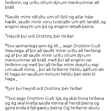
hirðirinn, og urðu öllum dýrum merkurinnar að
bráð.
6
Sauðir mínir ráfuðu um öll fjöll og allar háar
hæðir, sauðir mínir voru tvístraðir um allt landið, og
enginn skeytti um þá og enginn leitaði þeirra.
7
Heyrið því orð Drottins, þér hirðar!
8
Svo sannarlega sem ég lifi, _ segir Drottinn Guð:
Vissulega, af því að sauðir mínir urðu að herfangi
og af því að sauðir mínir urðu öllum dýrum
merkurinnar að bráð, með því að enginn var
hirðirinn og með því að hirðar mínir skeyttu eigi
um sauði mína, _ því að hirðarnir héldu sjálfum sér
til haga, en sauðum mínum héldu þeir ekki til
haga _
9
fyrir því heyrið orð Drottins, þér hirðar!
10
Svo segir Drottinn Guð: Sjá, ég skal finna hirðana
og ég skal krefja sauða minna af hendi þeirra og
gjöra enda á fjárgæslu þeirra. Og hirðarnir skulu