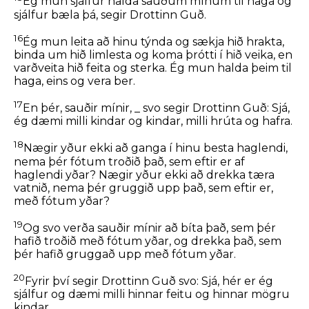
Ég mun sjálfur halda sauðum mínum til haga og
sjálfur bæla þá, segir Drottinn Guð.
16
Ég mun leita að hinu týnda og sækja hið hrakta,
binda um hið limlesta og koma þrótti í hið veika, en
varðveita hið feita og sterka. Ég mun halda þeim til
haga, eins og vera ber.
17
En þér, sauðir mínir, _ svo segir Drottinn Guð: Sjá,
ég dæmi milli kindar og kindar, milli hrúta og hafra.
18
Nægir yður ekki að ganga í hinu besta haglendi,
nema þér fótum troðið það, sem eftir er af
haglendi yðar? Nægir yður ekki að drekka tæra
vatnið, nema þér gruggið upp það, sem eftir er,
með fótum yðar?
19
Og svo verða sauðir mínir að bíta það, sem þér
hafið troðið með fótum yðar, og drekka það, sem
þér hafið gruggað upp með fótum yðar.
20
Fyrir því segir Drottinn Guð svo: Sjá, hér er ég
sjálfur og dæmi milli hinnar feitu og hinnar mögru
kindar.