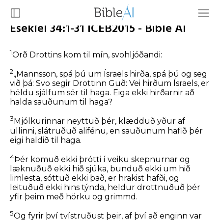
Esekíel 34:1-31 ICEB2015 - Bible AI
1
Orð Drottins kom til mín, svohljóðandi:
2
,,Mannsson, spá þú um Ísraels hirða, spá þú og seg
við þá: Svo segir Drottinn Guð: Vei hirðum Ísraels, er
héldu sjálfum sér til haga. Eiga ekki hirðarnir að
halda sauðunum til haga?
3
Mjólkurinnar neyttuð þér, klædduð yður af
ullinni, slátruðuð alifénu, en sauðunum hafið þér
eigi haldið til haga.
4
Þér komuð ekki þrótti í veiku skepnurnar og
læknuðuð ekki hið sjúka, bunduð ekki um hið
limlesta, sóttuð ekki það, er hrakist hafði, og
leituðuð ekki hins týnda, heldur drottnuðuð þér
yfir þeim með hörku og grimmd.
5
Og fyrir því tvístruðust þeir, af því að enginn var