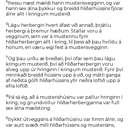
5
Þessu næst mældi hann musterisvegginn, og var
hann sex álna þykkur og breidd hliðarhússins fjórar
álnir allt í kringum musterið.
6
Lágu herbergin hvert áfast við annað, þrjátíu
herbergi á þremur hæðum. Stallar voru á
veggnum, sem var á musterinu fyrir
hliðarherbergin allt í kring, til þess að þau hvíldu á
honum, en væru eigi fest á musterisvegginn.
7
Og þau urðu æ breiðari, því ofar sem þau lágu
kringum musterið, því að hliðarherbergin voru
alveg upp úr hringinn í kringum musterið. Fyrir því
minnkaði breidd hússins upp á við, og mátti ganga
af neðsta gólfi hliðarhússins yfir neðra loftið upp á
efra loftið.
8
Þá sá ég, að á musterishúsinu var pallur hringinn í
kring, og grundvöllur hliðarherbergjanna var full
sex álna mælistöng.
9
Þykkt útveggsins á hliðarhúsinu var fimm álnir, og
var autt svæði milli hliðarhússins og musterisins,