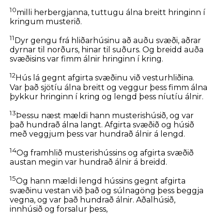
10
milli herbergjanna, tuttugu álna breitt hringinn í
kringum musterið.
11
Dyr gengu frá hliðarhúsinu að auðu svæði, aðrar
dyrnar til norðurs, hinar til suðurs. Og breidd auða
svæðisins var fimm álnir hringinn í kring.
12
Hús lá gegnt afgirta svæðinu við vesturhliðina.
Var það sjötíu álna breitt og veggur þess fimm álna
þykkur hringinn í kring og lengd þess níutíu álnir.
13
Þessu næst mældi hann musterishúsið, og var
það hundrað álna langt. Afgirta svæðið og húsið
með veggjum þess var hundrað álnir á lengd.
14
Og framhlið musterishússins og afgirta svæðið
austan megin var hundrað álnir á breidd.
15
Og hann mældi lengd hússins gegnt afgirta
svæðinu vestan við það og súlnagöng þess beggja
vegna, og var það hundrað álnir. Aðalhúsið,
innhúsið og forsalur þess,