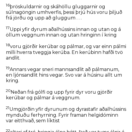
16
þröskuldarnir og skáhöllu gluggarnir og
súlnagöngin umhverfis, þessi þrjú hús voru þiljuð
frá jörðu og upp að gluggum . . .
17
Uppi yfir dyrum aðalhússins innan og utan og á
öllum veggnum innan og utan hringinn í kring
18
voru gjörðir kerúbar og pálmar, og var einn pálmi
milli hverra tveggja kerúba. En kerúbinn hafði tvö
andlit.
19
Annars vegar sneri mannsandlit að pálmanum,
en ljónsandlit hins vegar. Svo var á húsinu allt um
kring.
20
Neðan frá gólfi og upp fyrir dyr voru gjörðir
kerúbar og pálmar á veggnum.
21
Umgjörðin yfir dyrunum og dyrastafir aðalhússins
mynduðu ferhyrning. Fyrir framan helgidóminn
var eitthvað, sem líktist
22