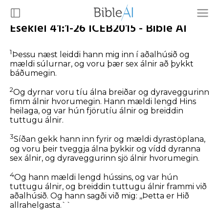
Esekíel 41:1-26 ICEB2015 - Bible AI
1
Þessu næst leiddi hann mig inn í aðalhúsið og
mældi súlurnar, og voru þær sex álnir að þykkt
báðumegin.
2
Og dyrnar voru tíu álna breiðar og dyraveggurinn
fimm álnir hvorumegin. Hann mældi lengd Hins
heilaga, og var hún fjörutíu álnir og breiddin
tuttugu álnir.
3
Síðan gekk hann inn fyrir og mældi dyrastöplana,
og voru þeir tveggja álna þykkir og vídd dyranna
sex álnir, og dyraveggurinn sjö álnir hvorumegin.
4
Og hann mældi lengd hússins, og var hún
tuttugu álnir, og breiddin tuttugu álnir frammi við
aðalhúsið. Og hann sagði við mig: ,,Þetta er Hið
allrahelgasta.``