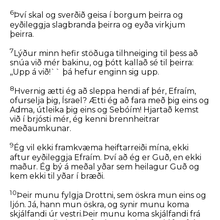
6
Því skal og sverðið geisa í borgum þeirra og
eyðileggja slagbranda þeirra og eyða virkjum
þeirra.
7
Lýður minn hefir stöðuga tilhneiging til þess að
snúa við mér bakinu, og þótt kallað sé til þeirra:
,,Upp á við!`` þá hefur enginn sig upp.
8
Hvernig ætti ég að sleppa hendi af þér, Efraím,
ofurselja þig, Ísrael? Ætti ég að fara með þig eins og
Adma, útleika þig eins og Sebóím! Hjartað kemst
við í brjósti mér, ég kenni brennheitrar
meðaumkunar.
9
Ég vil ekki framkvæma heiftarreiði mína, ekki
aftur eyðileggja Efraím. Því að ég er Guð, en ekki
maður. Ég bý á meðal yðar sem heilagur Guð og
kem ekki til yðar í bræði.
10
Þeir munu fylgja Drottni, sem öskra mun eins og
ljón. Já, hann mun öskra, og synir munu koma
skjálfandi úr vestri.Þeir munu koma skjálfandi frá