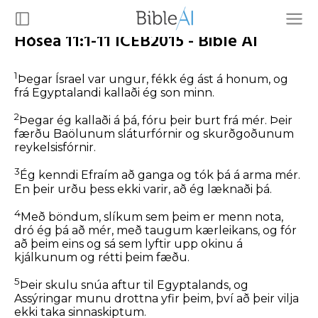
Hósea 11:1-11 ICEB2015 - Bible AI
1
Þegar Ísrael var ungur, fékk ég ást á honum, og
frá Egyptalandi kallaði ég son minn.
2
Þegar ég kallaði á þá, fóru þeir burt frá mér. Þeir
færðu Baölunum sláturfórnir og skurðgoðunum
reykelsisfórnir.
3
Ég kenndi Efraím að ganga og tók þá á arma mér.
En þeir urðu þess ekki varir, að ég læknaði þá.
4
Með böndum, slíkum sem þeim er menn nota,
dró ég þá að mér, með taugum kærleikans, og fór
að þeim eins og sá sem lyftir upp okinu á
kjálkunum og rétti þeim fæðu.
5
Þeir skulu snúa aftur til Egyptalands, og
Assýringar munu drottna yfir þeim, því að þeir vilja
ekki taka sinnaskiptum.