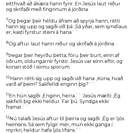
eitthvað að ákæra hann fyrir. En Jesús laut niður
og skrifaði með fingrinum á jörðina.
7
Og þegar þeir héldu áfram að spyrja hann, rétti
hann sig upp og sagði við þá:
,Sá yðar, sem syndlaus
er, kasti fyrstur steini á hana.``
8
Og aftur laut hann niður og skrifaði á jörðina.
9
Þegar þeir heyrðu þetta, fóru þeir burt, einn af
öðrum, öldungarnir fyrstir. Jesús var einn eftir, og
konan stóð í sömu sporum.
10
Hann rétti sig upp og sagði við hana:
,Kona, hvað
varð af þeim? Sakfelldi enginn þig?``
11
En hún sagði: ,Enginn, herra.`` Jesús mælti:
,Ég
sakfelli þig ekki heldur. Far þú. Syndga ekki
framar.``
12
Nú talaði Jesús aftur til þeirra og sagði:
,Ég er ljós
heimsins. Sá sem fylgir mér, mun ekki ganga í
myrkri, heldur hafa ljós lífsins.``