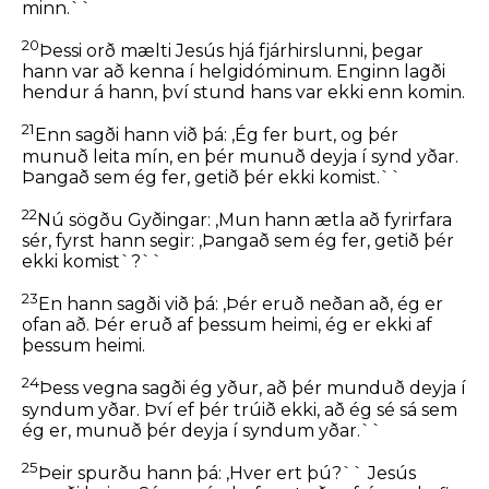
minn.``
20
Þessi orð mælti Jesús hjá fjárhirslunni, þegar
hann var að kenna í helgidóminum. Enginn lagði
hendur á hann, því stund hans var ekki enn komin.
21
Enn sagði hann við þá:
,Ég fer burt, og þér
munuð leita mín, en þér munuð deyja í synd yðar.
Þangað sem ég fer, getið þér ekki komist.``
22
Nú sögðu Gyðingar: ,Mun hann ætla að fyrirfara
sér, fyrst hann segir:
,Þangað sem ég fer, getið þér
ekki komist`
?``
23
En hann sagði við þá:
,Þér eruð neðan að, ég er
ofan að. Þér eruð af þessum heimi, ég er ekki af
þessum heimi.
24
Þess vegna sagði ég yður, að þér munduð deyja í
syndum yðar. Því ef þér trúið ekki, að ég sé sá sem
ég er, munuð þér deyja í syndum yðar.``
25
Þeir spurðu hann þá: ,Hver ert þú?`` Jesús