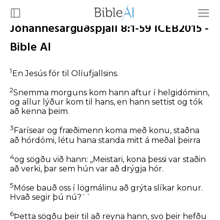
Jóhannesarguðspjall 8:1-59 ICEB2015 -
Bible AI
1
En Jesús fór til Olíufjallsins.
2
Snemma morguns kom hann aftur í helgidóminn,
og allur lýður kom til hans, en hann settist og tók
að kenna þeim.
3
Farísear og fræðimenn koma með konu, staðna
að hórdómi, létu hana standa mitt á meðal þeirra
4
og sögðu við hann: ,,Meistari, kona þessi var staðin
að verki, þar sem hún var að drýgja hór.
5
Móse bauð oss í lögmálinu að grýta slíkar konur.
Hvað segir þú nú?``
6
Þetta sögðu þeir til að reyna hann, svo þeir hefðu