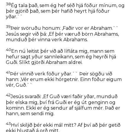
38
Ég tala það, sem ég hef séð hjá föður mínum, og
þér gjörið það, sem þér hafið heyrt hjá föður
yðar.``
39
Þeir svöruðu honum: ,Faðir vor er Abraham.``
Jesús segir við þá:
,Ef þér væruð börn Abrahams,
munduð þér vinna verk Abrahams.
40
En nú leitist þér við að lífláta mig, mann sem
hefur sagt yður sannleikann, sem ég heyrði hjá
Guði. Slíkt gjörði Abraham aldrei.
41
Þér vinnið verk föður yðar.``
Þeir sögðu við
hann: ,Vér erum ekki hórgetnir. Einn föður eigum
vér, Guð.``
42
Jesús svaraði:
,Ef Guð væri faðir yðar, munduð
þér elska mig, því frá Guði er ég út genginn og
kominn. Ekki er ég sendur af sjálfum mér. Það er
hann, sem sendi mig.
43
Hví skiljið þér ekki mál mitt? Af því að þér getið
ekki hlustað á orð mitt.