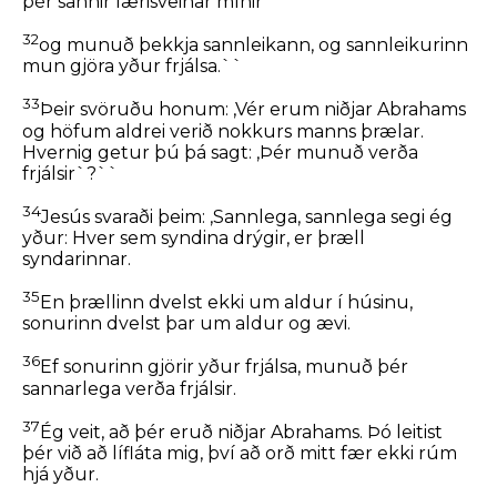
þér sannir lærisveinar mínir
32
og munuð þekkja sannleikann, og sannleikurinn
mun gjöra yður frjálsa.``
33
Þeir svöruðu honum: ,Vér erum niðjar Abrahams
og höfum aldrei verið nokkurs manns þrælar.
Hvernig getur þú þá sagt:
,Þér munuð verða
frjálsir`
?``
34
Jesús svaraði þeim:
,Sannlega, sannlega segi ég
yður: Hver sem syndina drýgir, er þræll
syndarinnar.
35
En þrællinn dvelst ekki um aldur í húsinu,
sonurinn dvelst þar um aldur og ævi.
36
Ef sonurinn gjörir yður frjálsa, munuð þér
sannarlega verða frjálsir.
37
Ég veit, að þér eruð niðjar Abrahams. Þó leitist
þér við að lífláta mig, því að orð mitt fær ekki rúm
hjá yður.