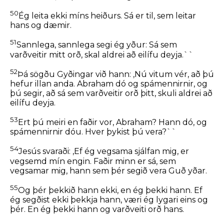
50
Ég leita ekki míns heiðurs. Sá er til, sem leitar
hans og dæmir.
51
Sannlega, sannlega segi ég yður: Sá sem
varðveitir mitt orð, skal aldrei að eilífu deyja.``
52
Þá sögðu Gyðingar við hann: ,Nú vitum vér, að þú
hefur illan anda. Abraham dó og spámennirnir, og
þú segir,
að sá sem varðveitir orð þitt, skuli aldrei að
eilífu deyja.
53
Ert þú meiri en faðir vor, Abraham? Hann dó, og
spámennirnir dóu. Hver þykist þú vera?``
54
Jesús svaraði:
,Ef ég vegsama sjálfan mig, er
vegsemd mín engin. Faðir minn er sá, sem
vegsamar mig, hann sem þér segið vera Guð yðar.
55
Og þér þekkið hann ekki, en ég þekki hann. Ef
ég segðist ekki þekkja hann, væri ég lygari eins og
þér. En ég þekki hann og varðveiti orð hans.