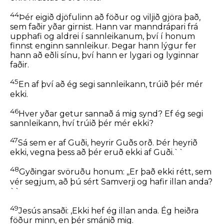
44
Þér eigið djöfulinn að föður og viljið gjöra það,
sem faðir yðar girnist. Hann var manndrápari frá
upphafi og aldrei í sannleikanum, því í honum
finnst enginn sannleikur. Þegar hann lýgur fer
hann að eðli sínu, því hann er lygari og lyginnar
faðir.
45
En af því að ég segi sannleikann, trúið þér mér
ekki.
46
Hver yðar getur sannað á mig synd? Ef ég segi
sannleikann, hví trúið þér mér ekki?
47
Sá sem er af Guði, heyrir Guðs orð. Þér heyrið
ekki, vegna þess að þér eruð ekki af Guði.``
48
Gyðingar svöruðu honum: ,,Er það ekki rétt, sem
vér segjum, að þú sért Samverji og hafir illan anda?
``
49
Jesús ansaði:
,Ekki hef ég illan anda. Ég heiðra
föður minn, en þér smánið mig.