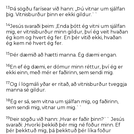
13
Þá sögðu farísear við hann: ,,Þú vitnar um sjálfan
þig. Vitnisburður þinn er ekki gildur.``
14
Jesús svaraði þeim:
,Enda þótt ég vitni um sjálfan
mig, er vitnisburður minn gildur, því ég veit hvaðan
ég kom og hvert ég fer. En þér vitið ekki, hvaðan
ég kem né hvert ég fer.
15
Þér dæmið að hætti manna. Ég dæmi engan.
16
En ef ég dæmi, er dómur minn réttur, því ég er
ekki einn, með mér er faðirinn, sem sendi mig.
17
Og í lögmáli yðar er ritað, að vitnisburður tveggja
manna sé gildur.
18
Ég er sá, sem vitna um sjálfan mig, og faðirinn,
sem sendi mig, vitnar um mig.``
19
Þeir sögðu við hann: ,Hvar er faðir þinn?`` Jesús
svaraði:
,Hvorki þekkið þér mig né föður minn. Ef
þér þekktuð mig, þá þekktuð þér líka föður