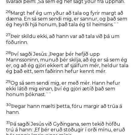
svaraði þeim:
,Sá sem ég hef sagt yður frá upphafi.
26
Margt hef ég um yður að tala og fyrir margt að
dæma. En sá sem sendi mig, er sannur, og það sem
ég heyrði hjá honum, það tala ég til heimsins.``
27
Þeir skildu ekki, að hann var að tala við þá um
föðurinn.
28
Því sagði Jesús:
,Þegar þér hefjið upp
Mannssoninn, munuð þér skilja, að ég er sá sem ég
er, og að ég gjöri ekkert af sjálfum mér, heldur tala
ég það eitt, sem faðirinn hefur kennt mér.
29
Og sá sem sendi mig, er með mér. Hann hefur
ekki látið mig einan, því ég gjöri ætíð það sem
honum þóknast.``
30
Þegar hann mælti þetta, fóru margir að trúa á
hann.
31
Þá sagði Jesús við Gyðingana, sem tekið höfðu
trú á hann:
,Ef þér eruð stöðugir í orði mínu, eruð