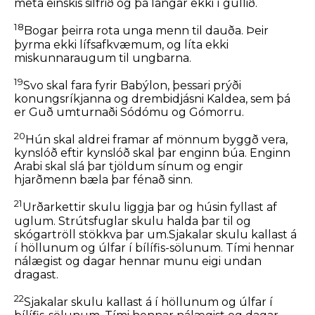
meta einskis silfrið og þá langar ekki í gullið.
18
Bogar þeirra rota unga menn til dauða. Þeir
þyrma ekki lífsafkvæmum, og líta ekki
miskunnaraugum til ungbarna.
19
Svo skal fara fyrir Babýlon, þessari prýði
konungsríkjanna og drembidjásni Kaldea, sem þá
er Guð umturnaði Sódómu og Gómorru.
20
Hún skal aldrei framar af mönnum byggð vera,
kynslóð eftir kynslóð skal þar enginn búa. Enginn
Arabi skal slá þar tjöldum sínum og engir
hjarðmenn bæla þar fénað sinn.
21
Urðarkettir skulu liggja þar og húsin fyllast af
uglum. Strútsfuglar skulu halda þar til og
skógartröll stökkva þar um.Sjakalar skulu kallast á
í höllunum og úlfar í bílífis-sölunum. Tími hennar
nálægist og dagar hennar munu eigi undan
dragast.
22
Sjakalar skulu kallast á í höllunum og úlfar í