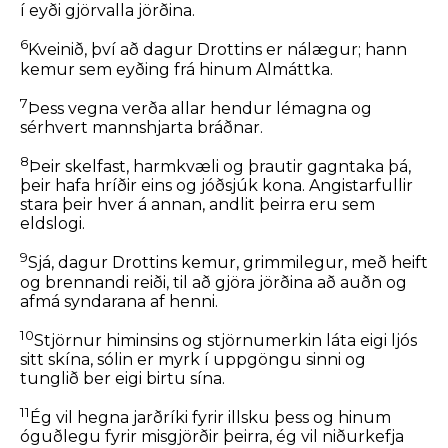
í eyði gjörvalla jörðina.
6
Kveinið, því að dagur Drottins er nálægur; hann
kemur sem eyðing frá hinum Almáttka.
7
Þess vegna verða allar hendur lémagna og
sérhvert mannshjarta bráðnar.
8
Þeir skelfast, harmkvæli og þrautir gagntaka þá,
þeir hafa hríðir eins og jóðsjúk kona. Angistarfullir
stara þeir hver á annan, andlit þeirra eru sem
eldslogi.
9
Sjá, dagur Drottins kemur, grimmilegur, með heift
og brennandi reiði, til að gjöra jörðina að auðn og
afmá syndarana af henni.
10
Stjörnur himinsins og stjörnumerkin láta eigi ljós
sitt skína, sólin er myrk í uppgöngu sinni og
tunglið ber eigi birtu sína.
11
Ég vil hegna jarðríki fyrir illsku þess og hinum
óguðlegu fyrir misgjörðir þeirra, ég vil niðurkefja