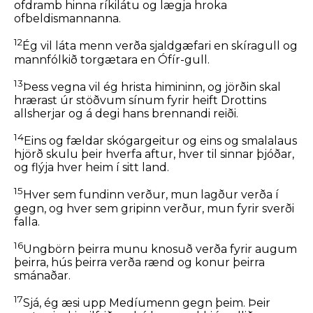
ofdramb hinna ríkilátu og lægja hroka
ofbeldismannanna.
12
Ég vil láta menn verða sjaldgæfari en skíragull og
mannfólkið torgætara en Ófír-gull.
13
Þess vegna vil ég hrista himininn, og jörðin skal
hrærast úr stöðvum sínum fyrir heift Drottins
allsherjar og á degi hans brennandi reiði.
14
Eins og fældar skógargeitur og eins og smalalaus
hjörð skulu þeir hverfa aftur, hver til sinnar þjóðar,
og flýja hver heim í sitt land.
15
Hver sem fundinn verður, mun lagður verða í
gegn, og hver sem gripinn verður, mun fyrir sverði
falla.
16
Ungbörn þeirra munu knosuð verða fyrir augum
þeirra, hús þeirra verða rænd og konur þeirra
smánaðar.
17
Sjá, ég æsi upp Medíumenn gegn þeim. Þeir