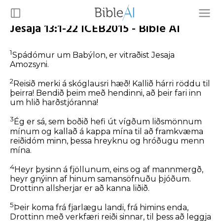
Jesaja 13:1-22 ICEB2015 - Bible AI
1
Spádómur um Babýlon, er vitraðist Jesaja
Amozsyni.
2
Reisið merki á skóglausri hæð! Kallið hárri röddu til
þeirra! Bendið þeim með hendinni, að þeir fari inn
um hlið harðstjóranna!
3
Ég er sá, sem boðið hefi út vígðum liðsmönnum
mínum og kallað á kappa mína til að framkvæma
reiðidóm minn, þessa hreyknu og hróðugu menn
mína.
4
Heyr þysinn á fjöllunum, eins og af mannmergð,
heyr gnýinn af hinum samansöfnuðu þjóðum.
Drottinn allsherjar er að kanna liðið.
5
Þeir koma frá fjarlægu landi, frá himins enda,
Drottinn með verkfæri reiði sinnar, til þess að leggja