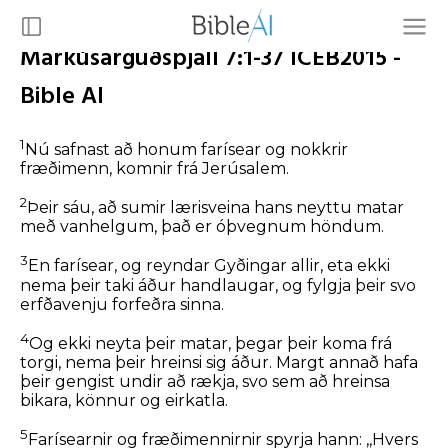
Markúsarguðspjall 7:1-37 ICEB2015 -
Bible AI
1
Nú safnast að honum farísear og nokkrir
fræðimenn, komnir frá Jerúsalem.
2
Þeir sáu, að sumir lærisveina hans neyttu matar
með vanhelgum, það er óþvegnum höndum.
3
En farísear, og reyndar Gyðingar allir, eta ekki
nema þeir taki áður handlaugar, og fylgja þeir svo
erfðavenju forfeðra sinna.
4
Og ekki neyta þeir matar, þegar þeir koma frá
torgi, nema þeir hreinsi sig áður. Margt annað hafa
þeir gengist undir að rækja, svo sem að hreinsa
bikara, könnur og eirkatla.
5
Farísearnir og fræðimennirnir spyrja hann: ,,Hvers