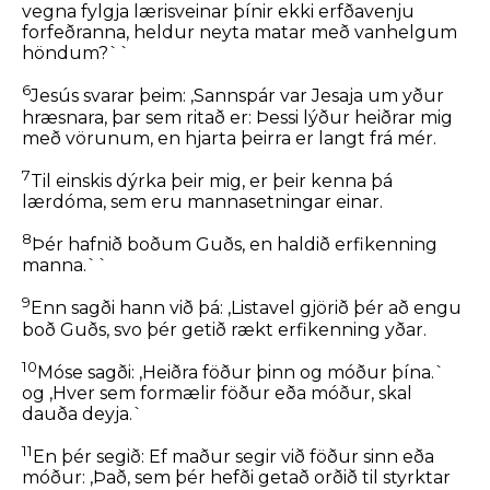
vegna fylgja lærisveinar þínir ekki erfðavenju
forfeðranna, heldur neyta matar með vanhelgum
höndum?``
6
Jesús svarar þeim:
,Sannspár var Jesaja um yður
hræsnara, þar sem ritað er: Þessi lýður heiðrar mig
með vörunum, en hjarta þeirra er langt frá mér.
7
Til einskis dýrka þeir mig, er þeir kenna þá
lærdóma, sem eru mannasetningar einar.
8
Þér hafnið boðum Guðs, en haldið erfikenning
manna.``
9
Enn sagði hann við þá:
,Listavel gjörið þér að engu
boð Guðs, svo þér getið rækt erfikenning yðar.
10
Móse sagði: ,Heiðra föður þinn og móður þína.`
og ,Hver sem formælir föður eða móður, skal
dauða deyja.`
11
En þér segið: Ef maður segir við föður sinn eða
móður: ,Það, sem þér hefði getað orðið til styrktar