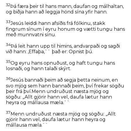
32
Þá færa þeir til hans mann, daufan og málhaltan,
og biðja hann að leggja hönd sína yfir hann.
33
Jesús leiddi hann afsíðis frá fólkinu, stakk
fingrum sínum í eyru honum og vætti tungu hans
með munnvatni sínu.
34
Þá leit hann upp til himins, andvarpaði og sagði
við hann:
,Effaþa,``
það er:
Opnist þú.
35
Og eyru hans opnuðust, og haft tungu hans
losnaði, og hann talaði skýrt.
36
Jesús bannaði þeim að segja þetta neinum, en
svo mjög sem hann bannaði þeim, því frekar sögðu
þeir frá því.Menn undruðust næsta mjög og
sögðu: ,,Allt gjörir hann vel, daufa lætur hann
heyra og mállausa mæla.``
37
Menn undruðust næsta mjög og sögðu: ,,Allt
gjörir hann vel, daufa lætur hann heyra og
mállausa mæla.``