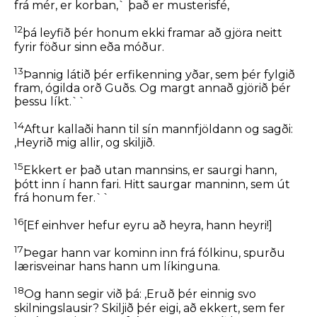
frá mér, er korban,` það er musterisfé,
12
þá leyfið þér honum ekki framar að gjöra neitt
fyrir föður sinn eða móður.
13
Þannig látið þér erfikenning yðar, sem þér fylgið
fram, ógilda orð Guðs. Og margt annað gjörið þér
þessu líkt.``
14
Aftur kallaði hann til sín mannfjöldann og sagði:
,Heyrið mig allir, og skiljið.
15
Ekkert er það utan mannsins, er saurgi hann,
þótt inn í hann fari. Hitt saurgar manninn, sem út
frá honum fer.``
16
[
Ef einhver hefur eyru að heyra, hann heyri!
]
17
Þegar hann var kominn inn frá fólkinu, spurðu
lærisveinar hans hann um líkinguna.
18
Og hann segir við þá:
,Eruð þér einnig svo
skilningslausir? Skiljið þér eigi, að ekkert, sem fer