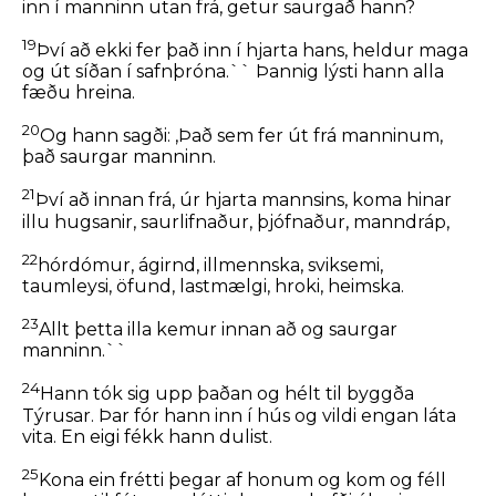
inn í manninn utan frá, getur saurgað hann?
19
Því að ekki fer það inn í hjarta hans, heldur maga
og út síðan í safnþróna.``
Þannig lýsti hann alla
fæðu hreina.
20
Og hann sagði:
,Það sem fer út frá manninum,
það saurgar manninn.
21
Því að innan frá, úr hjarta mannsins, koma hinar
illu hugsanir, saurlifnaður, þjófnaður, manndráp,
22
hórdómur, ágirnd, illmennska, sviksemi,
taumleysi, öfund, lastmælgi, hroki, heimska.
23
Allt þetta illa kemur innan að og saurgar
manninn.``
24
Hann tók sig upp þaðan og hélt til byggða
Týrusar. Þar fór hann inn í hús og vildi engan láta
vita. En eigi fékk hann dulist.
25
Kona ein frétti þegar af honum og kom og féll