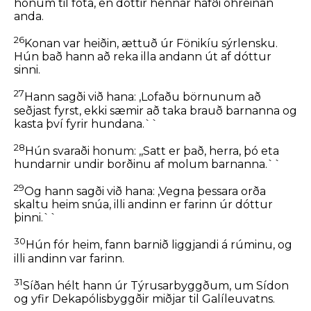
honum til fóta, en dóttir hennar hafði óhreinan
anda.
26
Konan var heiðin, ættuð úr Fönikíu sýrlensku.
Hún bað hann að reka illa andann út af dóttur
sinni.
27
Hann sagði við hana:
,Lofaðu börnunum að
seðjast fyrst, ekki sæmir að taka brauð barnanna og
kasta því fyrir hundana.``
28
Hún svaraði honum: ,,Satt er það, herra, þó eta
hundarnir undir borðinu af molum barnanna.``
29
Og hann sagði við hana:
,Vegna þessara orða
skaltu heim snúa, illi andinn er farinn úr dóttur
þinni.``
30
Hún fór heim, fann barnið liggjandi á rúminu, og
illi andinn var farinn.
31
Síðan hélt hann úr Týrusarbyggðum, um Sídon
og yfir Dekapólisbyggðir miðjar til Galíleuvatns.