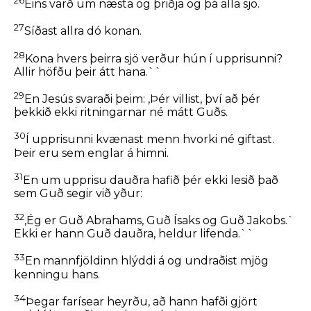
26
Eins varð um næsta og þriðja og þá alla sjö.
27
Síðast allra dó konan.
28
Kona hvers þeirra sjö verður hún í upprisunni?
Allir höfðu þeir átt hana.``
29
En Jesús svaraði þeim:
,Þér villist, því að þér
þekkið ekki ritningarnar né mátt Guðs.
30
Í upprisunni kvænast menn hvorki né giftast.
Þeir eru sem englar á himni.
31
En um upprisu dauðra hafið þér ekki lesið það
sem Guð segir við yður:
32
,Ég er Guð Abrahams, Guð Ísaks og Guð Jakobs.`
Ekki er hann Guð dauðra, heldur lifenda.``
33
En mannfjöldinn hlýddi á og undraðist mjög
kenningu hans.
34
Þegar farísear heyrðu, að hann hafði gjört