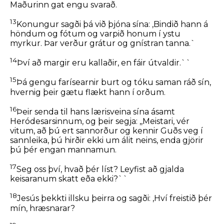
Maðurinn gat engu svarað.
13
Konungur sagði þá við þjóna sína: ,Bindið hann á
höndum og fótum og varpið honum í ystu
myrkur. Þar verður grátur og gnístran tanna.`
14
Því að margir eru kallaðir, en fáir útvaldir.``
15
Þá gengu farísearnir burt og tóku saman ráð sín,
hvernig þeir gætu flækt hann í orðum.
16
Þeir senda til hans lærisveina sína ásamt
Heródesarsinnum, og þeir segja: ,,Meistari, vér
vitum, að þú ert sannorður og kennir Guðs veg í
sannleika, þú hirðir ekki um álit neins, enda gjörir
þú þér engan mannamun.
17
Seg oss því, hvað þér líst? Leyfist að gjalda
keisaranum skatt eða ekki?``
18
Jesús þekkti illsku þeirra og sagði:
,Hví freistið þér
mín, hræsnarar?