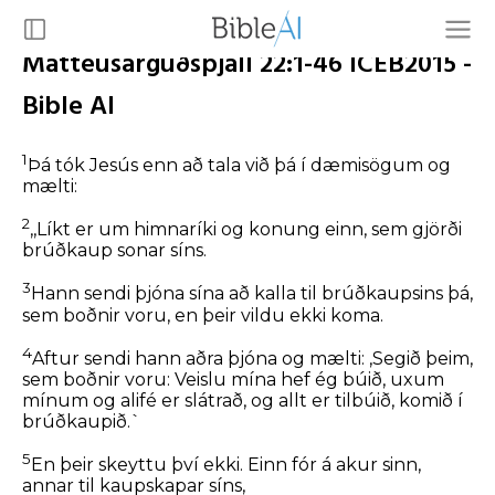
Matteusarguðspjall 22:1-46 ICEB2015 -
Bible AI
1
Þá tók Jesús enn að tala við þá í dæmisögum og
mælti:
2
,,Líkt er um himnaríki og konung einn, sem gjörði
brúðkaup sonar síns.
3
Hann sendi þjóna sína að kalla til brúðkaupsins þá,
sem boðnir voru, en þeir vildu ekki koma.
4
Aftur sendi hann aðra þjóna og mælti: ,Segið þeim,
sem boðnir voru: Veislu mína hef ég búið, uxum
mínum og alifé er slátrað, og allt er tilbúið, komið í
brúðkaupið.`
5
En þeir skeyttu því ekki. Einn fór á akur sinn,
annar til kaupskapar síns,