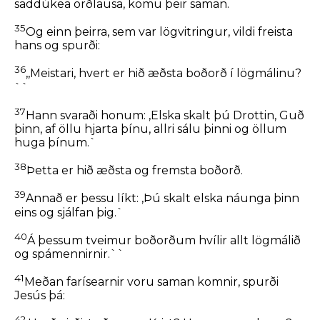
saddúkea orðlausa, komu þeir saman.
35
Og einn þeirra, sem var lögvitringur, vildi freista
hans og spurði:
36
,,Meistari, hvert er hið æðsta boðorð í lögmálinu?
``
37
Hann svaraði honum:
,Elska skalt þú Drottin, Guð
þinn, af öllu hjarta þínu, allri sálu þinni og öllum
huga þínum.`
38
Þetta er hið æðsta og fremsta boðorð.
39
Annað er þessu líkt: ,Þú skalt elska náunga þinn
eins og sjálfan þig.`
40
Á þessum tveimur boðorðum hvílir allt lögmálið
og spámennirnir.``
41
Meðan farísearnir voru saman komnir, spurði
Jesús þá:
42