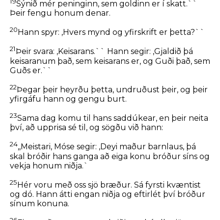
19
Sýnið mér peninginn, sem goldinn er í skatt.``
Þeir fengu honum denar.
20
Hann spyr:
,Hvers mynd og yfirskrift er þetta?``
21
Þeir svara: ,Keisarans.`` Hann segir:
,Gjaldið þá
keisaranum það, sem keisarans er, og Guði það, sem
Guðs er.``
22
Þegar þeir heyrðu þetta, undruðust þeir, og þeir
yfirgáfu hann og gengu burt.
23
Sama dag komu til hans saddúkear, en þeir neita
því, að upprisa sé til, og sögðu við hann:
24
,,Meistari, Móse segir: ,Deyi maður barnlaus, þá
skal bróðir hans ganga að eiga konu bróður síns og
vekja honum niðja.`
25
Hér voru með oss sjö bræður. Sá fyrsti kvæntist
og dó. Hann átti engan niðja og eftirlét því bróður
sínum konuna.