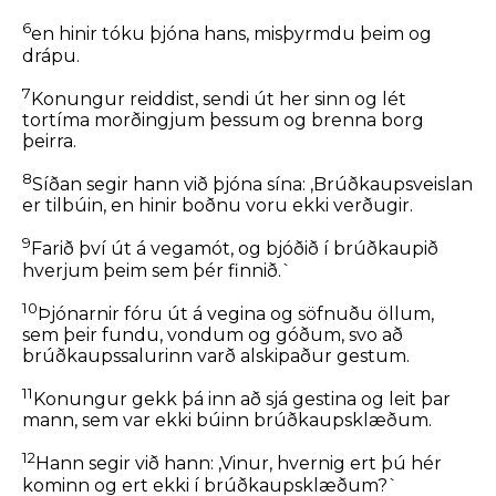
6
en hinir tóku þjóna hans, misþyrmdu þeim og
drápu.
7
Konungur reiddist, sendi út her sinn og lét
tortíma morðingjum þessum og brenna borg
þeirra.
8
Síðan segir hann við þjóna sína: ,Brúðkaupsveislan
er tilbúin, en hinir boðnu voru ekki verðugir.
9
Farið því út á vegamót, og bjóðið í brúðkaupið
hverjum þeim sem þér finnið.`
10
Þjónarnir fóru út á vegina og söfnuðu öllum,
sem þeir fundu, vondum og góðum, svo að
brúðkaupssalurinn varð alskipaður gestum.
11
Konungur gekk þá inn að sjá gestina og leit þar
mann, sem var ekki búinn brúðkaupsklæðum.
12
Hann segir við hann: ,Vinur, hvernig ert þú hér
kominn og ert ekki í brúðkaupsklæðum?`