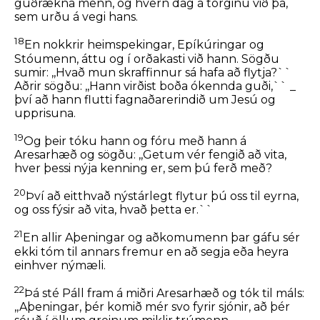
guðrækna menn, og hvern dag á torginu við þá,
sem urðu á vegi hans.
18
En nokkrir heimspekingar, Epíkúringar og
Stóumenn, áttu og í orðakasti við hann. Sögðu
sumir: ,,Hvað mun skraffinnur sá hafa að flytja?``
Aðrir sögðu: ,,Hann virðist boða ókennda guði,`` _
því að hann flutti fagnaðarerindið um Jesú og
upprisuna.
19
Og þeir tóku hann og fóru með hann á
Aresarhæð og sögðu: ,,Getum vér fengið að vita,
hver þessi nýja kenning er, sem þú ferð með?
20
Því að eitthvað nýstárlegt flytur þú oss til eyrna,
og oss fýsir að vita, hvað þetta er.``
21
En allir Aþeningar og aðkomumenn þar gáfu sér
ekki tóm til annars fremur en að segja eða heyra
einhver nýmæli.
22
Þá sté Páll fram á miðri Aresarhæð og tók til máls:
,,Aþeningar, þér komið mér svo fyrir sjónir, að þér