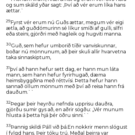
og sum skáld yðar sagt: ,Því að vér erum líka hans
ættar.`
29
Fyrst vér erum nú Guðs ættar, megum vér eigi
ætla, að guðdómurinn sé líkur smíði af gulli, silfri
eða steini, gjörðri með hagleik og hugviti manna.
30
Guð, sem hefur umborið tíðir vanviskunnar,
boðar nú mönnunum, að þeir skuli allir hvarvetna
taka sinnaskiptum,
31
því að hann hefur sett dag, er hann mun láta
mann, sem hann hefur fyrirhugað, dæma
heimsbyggðina með réttvísi. Þetta hefur hann
sannað öllum mönnum með því að reisa hann frá
dauðum.``
32
Þegar þeir heyrðu nefnda upprisu dauðra,
gjörðu sumir gys að, en aðrir sögðu: ,,Vér munum
hlusta á þetta hjá þér öðru sinni.``
33
Þannig skildi Páll við þá.En nokkrir menn slógust
í fylgd hans. Þeir tóku trú. Meðal þeirra var