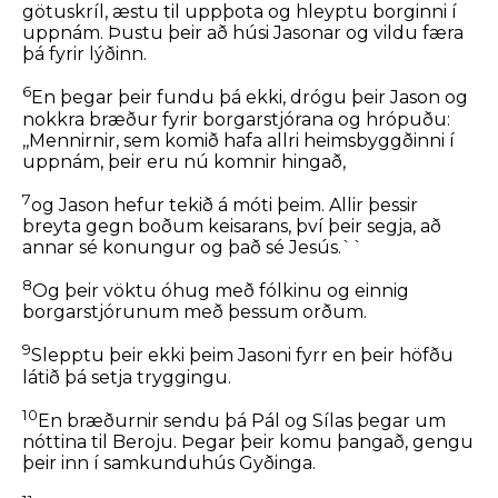
götuskríl, æstu til uppþota og hleyptu borginni í
uppnám. Þustu þeir að húsi Jasonar og vildu færa
þá fyrir lýðinn.
6
En þegar þeir fundu þá ekki, drógu þeir Jason og
nokkra bræður fyrir borgarstjórana og hrópuðu:
,,Mennirnir, sem komið hafa allri heimsbyggðinni í
uppnám, þeir eru nú komnir hingað,
7
og Jason hefur tekið á móti þeim. Allir þessir
breyta gegn boðum keisarans, því þeir segja, að
annar sé konungur og það sé Jesús.``
8
Og þeir vöktu óhug með fólkinu og einnig
borgarstjórunum með þessum orðum.
9
Slepptu þeir ekki þeim Jasoni fyrr en þeir höfðu
látið þá setja tryggingu.
10
En bræðurnir sendu þá Pál og Sílas þegar um
nóttina til Beroju. Þegar þeir komu þangað, gengu
þeir inn í samkunduhús Gyðinga.