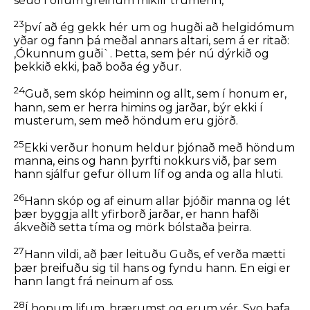
séuð í öllum greinum miklir trúmenn,
23
því að ég gekk hér um og hugði að helgidómum
yðar og fann þá meðal annars altari, sem á er ritað:
,Ókunnum guði`. Þetta, sem þér nú dýrkið og
þekkið ekki, það boða ég yður.
24
Guð, sem skóp heiminn og allt, sem í honum er,
hann, sem er herra himins og jarðar, býr ekki í
musterum, sem með höndum eru gjörð.
25
Ekki verður honum heldur þjónað með höndum
manna, eins og hann þyrfti nokkurs við, þar sem
hann sjálfur gefur öllum líf og anda og alla hluti.
26
Hann skóp og af einum allar þjóðir manna og lét
þær byggja allt yfirborð jarðar, er hann hafði
ákveðið setta tíma og mörk bólstaða þeirra.
27
Hann vildi, að þær leituðu Guðs, ef verða mætti
þær þreifuðu sig til hans og fyndu hann. En eigi er
hann langt frá neinum af oss.
28
Í honum lifum, hrærumst og erum vér. Svo hafa