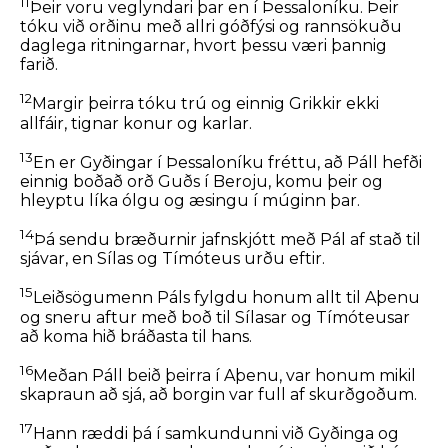
11
Þeir voru veglyndari þar en í Þessaloníku. Þeir
tóku við orðinu með allri góðfýsi og rannsökuðu
daglega ritningarnar, hvort þessu væri þannig
farið.
12
Margir þeirra tóku trú og einnig Grikkir ekki
allfáir, tignar konur og karlar.
13
En er Gyðingar í Þessaloníku fréttu, að Páll hefði
einnig boðað orð Guðs í Beroju, komu þeir og
hleyptu líka ólgu og æsingu í múginn þar.
14
Þá sendu bræðurnir jafnskjótt með Pál af stað til
sjávar, en Sílas og Tímóteus urðu eftir.
15
Leiðsögumenn Páls fylgdu honum allt til Aþenu
og sneru aftur með boð til Sílasar og Tímóteusar
að koma hið bráðasta til hans.
16
Meðan Páll beið þeirra í Aþenu, var honum mikil
skapraun að sjá, að borgin var full af skurðgoðum.
17
Hann ræddi þá í samkundunni við Gyðinga og