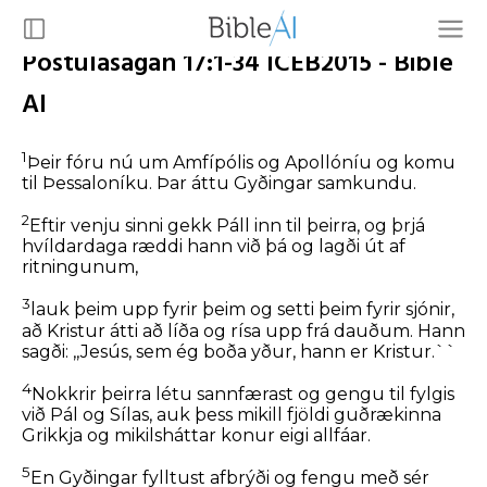
Postulasagan 17:1-34 ICEB2015 - Bible
AI
1
Þeir fóru nú um Amfípólis og Apollóníu og komu
til Þessaloníku. Þar áttu Gyðingar samkundu.
2
Eftir venju sinni gekk Páll inn til þeirra, og þrjá
hvíldardaga ræddi hann við þá og lagði út af
ritningunum,
3
lauk þeim upp fyrir þeim og setti þeim fyrir sjónir,
að Kristur átti að líða og rísa upp frá dauðum. Hann
sagði: ,,Jesús, sem ég boða yður, hann er Kristur.``
4
Nokkrir þeirra létu sannfærast og gengu til fylgis
við Pál og Sílas, auk þess mikill fjöldi guðrækinna
Grikkja og mikilsháttar konur eigi allfáar.
5
En Gyðingar fylltust afbrýði og fengu með sér