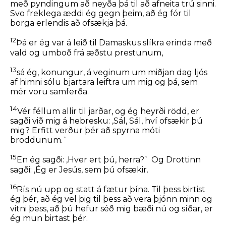
með pyndingum að neyða þá til að afneita trú sinni.
Svo freklega æddi ég gegn þeim, að ég fór til
borga erlendis að ofsækja þá.
12
Þá er ég var á leið til Damaskus slíkra erinda með
vald og umboð frá æðstu prestunum,
13
sá ég, konungur, á veginum um miðjan dag ljós
af himni sólu bjartara leiftra um mig og þá, sem
mér voru samferða.
14
Vér féllum allir til jarðar, og ég heyrði rödd, er
sagði við mig á hebresku:
,Sál, Sál, hví ofsækir þú
mig? Erfitt verður þér að spyrna móti
broddunum.`
15
En ég sagði: ,Hver ert þú, herra?` Og Drottinn
sagði:
,Ég er Jesús, sem þú ofsækir.
16
Rís nú upp og statt á fætur þína. Til þess birtist
ég þér, að ég vel þig til þess að vera þjónn minn og
vitni þess, að þú hefur séð mig bæði nú og síðar, er
ég mun birtast þér.