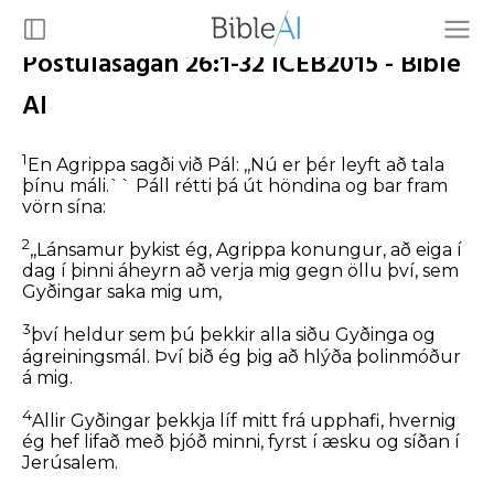
Postulasagan 26:1-32 ICEB2015 - Bible
AI
1
En Agrippa sagði við Pál: ,,Nú er þér leyft að tala
þínu máli.`` Páll rétti þá út höndina og bar fram
vörn sína:
2
,,Lánsamur þykist ég, Agrippa konungur, að eiga í
dag í þinni áheyrn að verja mig gegn öllu því, sem
Gyðingar saka mig um,
3
því heldur sem þú þekkir alla siðu Gyðinga og
ágreiningsmál. Því bið ég þig að hlýða þolinmóður
á mig.
4
Allir Gyðingar þekkja líf mitt frá upphafi, hvernig
ég hef lifað með þjóð minni, fyrst í æsku og síðan í
Jerúsalem.