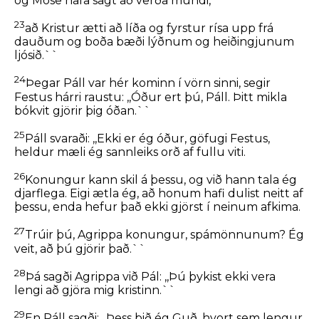
og Móse hafa sagt að verða mundi,
23
að Kristur ætti að líða og fyrstur rísa upp frá
dauðum og boða bæði lýðnum og heiðingjunum
ljósið.``
24
Þegar Páll var hér kominn í vörn sinni, segir
Festus hárri raustu: ,,Óður ert þú, Páll. Þitt mikla
bókvit gjörir þig óðan.``
25
Páll svaraði: ,,Ekki er ég óður, göfugi Festus,
heldur mæli ég sannleiks orð af fullu viti.
26
Konungur kann skil á þessu, og við hann tala ég
djarflega. Eigi ætla ég, að honum hafi dulist neitt af
þessu, enda hefur það ekki gjörst í neinum afkima.
27
Trúir þú, Agrippa konungur, spámönnunum? Ég
veit, að þú gjörir það.``
28
Þá sagði Agrippa við Pál: ,,Þú þykist ekki vera
lengi að gjöra mig kristinn.``
29
En Páll sagði: ,,Þess bið ég Guð, hvort sem lengur