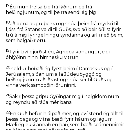
17
Ég mun frelsa þig frá lýðnum og frá
heiðingjunum, og til þeirra sendi ég þig
18
að opna augu þeirra og snúa þeim frá myrkri til
ljóss, frá Satans valdi til Guðs, svo að þeir öðlist fyrir
trú á mig fyrirgefningu syndanna og arf með þeim,
sem helgaðir eru.`
19
Fyrir því gjörðist ég, Agrippa konungur, eigi
óhlýðinn hinni himnesku vitrun,
20
heldur boðaði ég fyrst þeim í Damaskus og í
Jerúsalem, síðan um alla Júdeubyggð og
heiðingjunum að iðrast og snúa sér til Guðs og
vinna verk samboðin iðruninni.
21
Sakir þessa gripu Gyðingar mig í helgidóminum
og reyndu að ráða mér bana.
22
En Guð hefur hjálpað mér, og því stend ég allt til
þessa dags og vitna bæði fyrir háum og lágum.
Mæli ég ekki annað en það, sem bæði spámennirnir