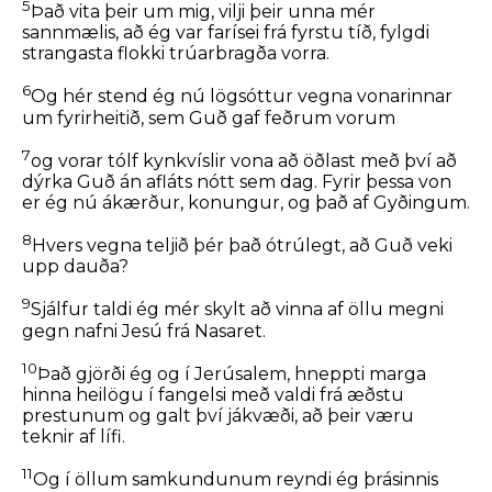
5
Það vita þeir um mig, vilji þeir unna mér
sannmælis, að ég var farísei frá fyrstu tíð, fylgdi
strangasta flokki trúarbragða vorra.
6
Og hér stend ég nú lögsóttur vegna vonarinnar
um fyrirheitið, sem Guð gaf feðrum vorum
7
og vorar tólf kynkvíslir vona að öðlast með því að
dýrka Guð án afláts nótt sem dag. Fyrir þessa von
er ég nú ákærður, konungur, og það af Gyðingum.
8
Hvers vegna teljið þér það ótrúlegt, að Guð veki
upp dauða?
9
Sjálfur taldi ég mér skylt að vinna af öllu megni
gegn nafni Jesú frá Nasaret.
10
Það gjörði ég og í Jerúsalem, hneppti marga
hinna heilögu í fangelsi með valdi frá æðstu
prestunum og galt því jákvæði, að þeir væru
teknir af lífi.
11
Og í öllum samkundunum reyndi ég þrásinnis