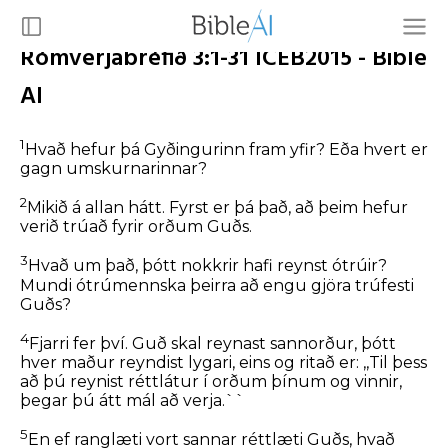
Rómverjabréfið 3:1-31 ICEB2015 - Bible
AI
1
Hvað hefur þá Gyðingurinn fram yfir? Eða hvert er
gagn umskurnarinnar?
2
Mikið á allan hátt. Fyrst er þá það, að þeim hefur
verið trúað fyrir orðum Guðs.
3
Hvað um það, þótt nokkrir hafi reynst ótrúir?
Mundi ótrúmennska þeirra að engu gjöra trúfesti
Guðs?
4
Fjarri fer því. Guð skal reynast sannorður, þótt
hver maður reyndist lygari, eins og ritað er: ,,Til þess
að þú reynist réttlátur í orðum þínum og vinnir,
þegar þú átt mál að verja.``
5
En ef ranglæti vort sannar réttlæti Guðs, hvað