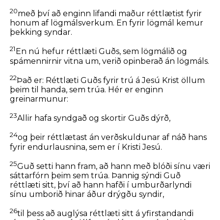
20
með því að enginn lifandi maður réttlætist fyrir
honum af lögmálsverkum. En fyrir lögmál kemur
þekking syndar.
21
En nú hefur réttlæti Guðs, sem lögmálið og
spámennirnir vitna um, verið opinberað án lögmáls.
22
Það er: Réttlæti Guðs fyrir trú á Jesú Krist öllum
þeim til handa, sem trúa. Hér er enginn
greinarmunur:
23
Allir hafa syndgað og skortir Guðs dýrð,
24
og þeir réttlætast án verðskuldunar af náð hans
fyrir endurlausnina, sem er í Kristi Jesú.
25
Guð setti hann fram, að hann með blóði sínu væri
sáttarfórn þeim sem trúa. Þannig sýndi Guð
réttlæti sitt, því að hann hafði í umburðarlyndi
sínu umborið hinar áður drýgðu syndir,
26
til þess að auglýsa réttlæti sitt á yfirstandandi