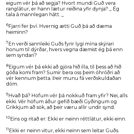
eigum vér þá að segja? Hvort mundi Guð vera
ranglátur, er hann lætur reiðina yfir dynja? _ Ég
tala á mannlegan hátt. _
6
Fjarri fer því. Hvernig ætti Guð þá að dæma
heiminn?
7
En verði sannleiki Guðs fyrir lygi mína skýrari
honum til dýrðar, hvers vegna dæmist ég þá enn
sem syndari?
8
Eigum vér þá ekki að gjöra hið illa, til þess að hið
góða komi fram? Sumir bera oss þeim óhróðri að
vér kennum þetta. Þeir munu fá verðskuldaðan
dóm.
9
Hvað þá? Höfum vér þá nokkuð fram yfir? Nei, alls
ekki. Vér höfum áður gefið bæði Gyðingum og
Grikkjum að sök, að þeir væru allir undir synd.
10
Eins og ritað er: Ekki er neinn réttlátur, ekki einn.
11
Ekki er neinn vitur, ekki neinn sem leitar Guðs.