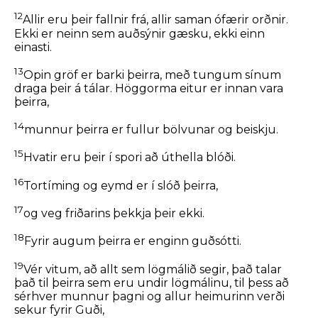
12
Allir eru þeir fallnir frá, allir saman ófærir orðnir.
Ekki er neinn sem auðsýnir gæsku, ekki einn
einasti.
13
Opin gröf er barki þeirra, með tungum sínum
draga þeir á tálar. Höggorma eitur er innan vara
þeirra,
14
munnur þeirra er fullur bölvunar og beiskju.
15
Hvatir eru þeir í spori að úthella blóði.
16
Tortíming og eymd er í slóð þeirra,
17
og veg friðarins þekkja þeir ekki.
18
Fyrir augum þeirra er enginn guðsótti.
19
Vér vitum, að allt sem lögmálið segir, það talar
það til þeirra sem eru undir lögmálinu, til þess að
sérhver munnur þagni og allur heimurinn verði
sekur fyrir Guði,