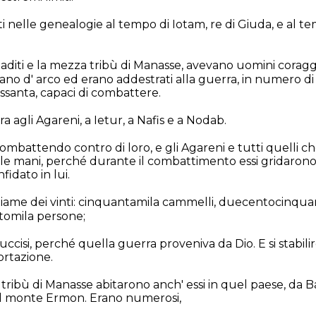
tti nelle genealogie al tempo di Iotam, re di Giuda, e al
i Gaditi e la mezza tribù di Manasse, avevano uomini corag
vano d' arco ed erano addestrati alla guerra, in numero d
ssanta, capaci di combattere.
a agli Agareni, a Ietur, a Nafis e a Nodab.
ombattendo contro di loro, e gli Agareni e tutti quelli ch
lle mani, perché durante il combattimento essi gridarono a
idato in lui.
estiame dei vinti: cinquantamila cammelli, duecentocinqu
ntomila persone;
ccisi, perché quella guerra proveniva da Dio. E si stabili
portazione.
a tribù di Manasse abitarono anch' essi in quel paese, da B
al monte Ermon. Erano numerosi,