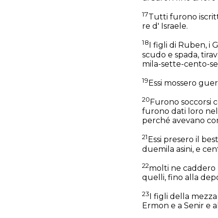
17
Tutti furono iscri
re d' Israele.
18
I figli di Ruben, 
scudo e spada, tira
mila-sette-cento-se
19
Essi mossero guerr
20
Furono soccorsi c
furono dati loro ne
perché avevano conf
21
Essi presero il b
duemila asini, e ce
22
molti ne caddero u
quelli, fino alla de
23
I figli della mezz
Ermon e a Senir e 