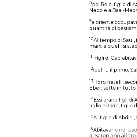
8
poi Bela, figlio di 
Nebo e a Baal-Meo
9
a oriente occupava
quantità di bestiam
10
Al tempo di Saul, 
mani; e quelli si sta
11
I figli di Gad abit
12
Ioel fu il primo, S
13
I loro fratelli, se
Eber; sette in tutto.
14
Essi erano figli di Ab
figlio di Iado, figlio 
15
Ai, figlio di Abdiel
16
Abitavano nel paes
di Saron fino ai loro 