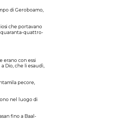
 tempo di Geroboamo,
giosi che portavano
i quaranta-quattro-
e erano con essi
 Dio, che li esaudì,
antamila pecore,
rono nel luogo di
asan fino a Baal-