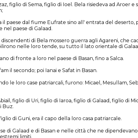
Azaz, figlio di Sema, figlio di Ioel. Bela risiedeva ad Aroer e
n;
 il paese dal fiume Eufrate sino all' entrata del deserto
e nel paese di Galaad.
i discendenti di Bela mossero guerra agli Agareni, che ca
bilirono nelle loro tende, su tutto il lato orientale di Galaa
avano di fronte a loro nel paese di Basan, fino a Salca.
afam il secondo; poi Ianai e Safat in Basan.
condo le loro case patriarcali, furono: Micael, Mesullam, Seba
iail, figlio di Uri, figlio di Iaroa, figlio di Galaad, figlio di Mic
di Buz.
, figlio di Guni, era il capo della loro casa patriarcale.
e di Galaad e di Basan e nelle città che ne dipendevano, e
estremi limiti.