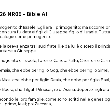
26 NR06 - Bible AI
imogenito d' Israele. Egli era il primogenito; ma siccome pr
enitura fu data ai figli di Giuseppe, figlio d' Israele. Tu
enealogie come primogenito,
 prevalenza tra i suoi fratelli, e da lui è disceso il princip
rtiene a Giuseppe.
rimogenito d' Israele, furono: Canoc, Pallu, Chesron e Carm
u Semaia, che ebbe per figlio Gog, che ebbe per figlio Simei,
 Mica, che ebbe per figlio Reaia, che ebbe per figlio Baal,
 Beera, che Tilgat-Pilneser, re di Assiria, deportò. Egli er
, secondo le loro famiglie, come sono iscritti nelle genealo
il primo, Ieiel; poi Zaccaria,