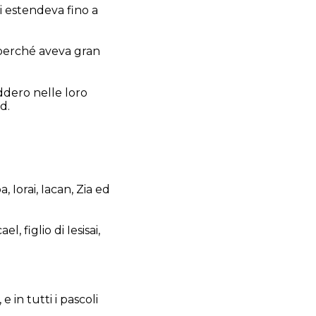
 si estendeva fino a
, perché aveva gran
ddero nelle loro
d.
, Iorai, Iacan, Zia ed
ael, figlio di Iesisai,
 in tutti i pascoli