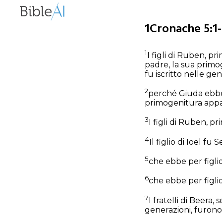
1Cronache 5:1-
1
I figli di Ruben, pr
padre, la sua primog
fu iscritto nelle g
2
perché Giuda ebbe la
primogenitura appa
3
I figli di Ruben, p
4
Il figlio di Ioel f
5
che ebbe per figlio
6
che ebbe per figlio
7
I fratelli di Beera
generazioni, furono: 