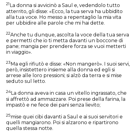
21
La donna si avvicinò a Saul e, vedendolo tutto
atterrito, gli disse: «Ecco, la tua serva ha ubbidito
alla tua voce. Ho messo a repentaglio la mia vita
per ubbidire alle parole che mi hai dette.
22
Anche tu dunque, ascolta la voce della tua serva
e permetti che io ti metta davanti un boccone di
pane; mangia per prendere forza se vuoi metterti
in viaggio».
23
Ma egli rifiutò e disse: «Non mangerò». I suoi servi,
però, insistettero insieme alla donna ed egli si
arrese alle loro pressioni; si alzò da terra e si mise
seduto sul letto.
24
La donna aveva in casa un vitello ingrassato, che
si affrettò ad ammazzare. Poi prese della farina, la
impastò e ne fece dei pani senza lievito;
25
mise quei cibi davanti a Saul e ai suoi servitori e
quelli mangiarono. Poi si alzarono e ripartirono
quella stessa notte.