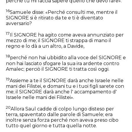
perché tu mi faccia sapere quello che devo fare».
16
Samuele disse: «Perché consulti me, mentre il
SIGNORE si è ritirato da te e ti è diventato
avversario?
17
Il SIGNORE ha agito come aveva annunziato per
mezzo di me; il SIGNORE ti strappa di mano il
regno e lo dà a un altro, a Davide,
18
perché non hai ubbidito alla voce del SIGNORE e
non hai lasciato sfogare la sua ira ardente contro
Amalec; perciò il SIGNORE ti tratta così oggi.
19
Assieme a te il SIGNORE darà anche Israele nelle
mani dei Filistei, e domani tu e i tuoi figli sarete con
me; il SIGNORE darà anche l' accampamento d'
Israele nelle mani dei Filistei».
20
Allora Saul cadde di colpo lungo disteso per
terra, spaventato dalle parole di Samuele; era
inoltre senza forza perché non aveva preso cibo
tutto quel giorno e tutta quella notte.