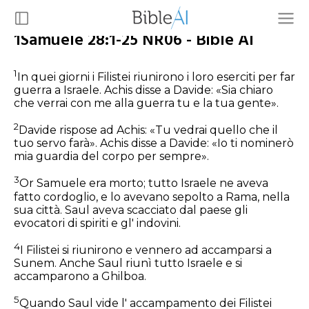
1Samuele 28:1-25 NR06 - Bible AI
1
In quei giorni i Filistei riunirono i loro eserciti per far
guerra a Israele. Achis disse a Davide: «Sia chiaro
che verrai con me alla guerra tu e la tua gente».
2
Davide rispose ad Achis: «Tu vedrai quello che il
tuo servo farà». Achis disse a Davide: «Io ti nominerò
mia guardia del corpo per sempre».
3
Or Samuele era morto; tutto Israele ne aveva
fatto cordoglio, e lo avevano sepolto a Rama, nella
sua città. Saul aveva scacciato dal paese gli
evocatori di spiriti e gl' indovini.
4
I Filistei si riunirono e vennero ad accamparsi a
Sunem. Anche Saul riunì tutto Israele e si
accamparono a Ghilboa.
5
Quando Saul vide l' accampamento dei Filistei