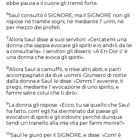
ebbe paura e il cuore gli tremò forte.
6
Saul consultò il SIGNORE, ma il SIGNORE non gli
rispose né tramite sogni, né mediante l' urim, né
per mezzo dei profeti.
7
Allora Saul disse ai suoi servitori: «Cercatemi una
donna che sappia evocare gli spiriti e io andrò da lei
a consultarla». I servitori gli dissero: «A En-Dor c' è
una donna che evoca gli spiriti».
8
Allora Saul si camuffò, si mise altri abiti, e partì
accompagnato da due uomini. Giunsero di notte
dalla donna e Saul le disse: «Dimmi l' avvenire, ti
prego, mediante l' evocazione di uno spirito, e
fammi salire colui che ti dirò».
9
La donna gli rispose: «Ecco, tu sai quello che Saul
ha fatto, com' egli ha sterminato dal paese gli
evocatori di spiriti e gli indovini; perché dunque
tendi un tranello alla mia vita per farmi morire?»
10
Saul le giurò per il SIGNORE, e disse: «Com' è