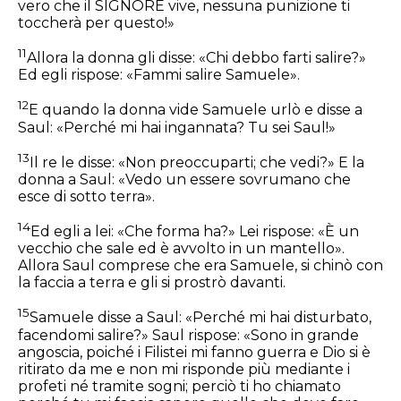
vero che il SIGNORE vive, nessuna punizione ti
toccherà per questo!»
11
Allora la donna gli disse: «Chi debbo farti salire?»
Ed egli rispose: «Fammi salire Samuele».
12
E quando la donna vide Samuele urlò e disse a
Saul: «Perché mi hai ingannata? Tu sei Saul!»
13
Il re le disse: «Non preoccuparti; che vedi?» E la
donna a Saul: «Vedo un essere sovrumano che
esce di sotto terra».
14
Ed egli a lei: «Che forma ha?» Lei rispose: «È un
vecchio che sale ed è avvolto in un mantello».
Allora Saul comprese che era Samuele, si chinò con
la faccia a terra e gli si prostrò davanti.
15
Samuele disse a Saul: «Perché mi hai disturbato,
facendomi salire?» Saul rispose: «Sono in grande
angoscia, poiché i Filistei mi fanno guerra e Dio si è
ritirato da me e non mi risponde più mediante i
profeti né tramite sogni; perciò ti ho chiamato