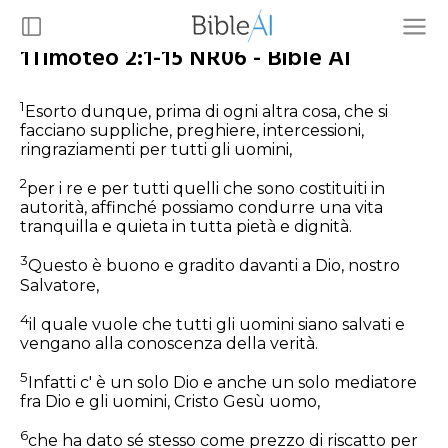
1Timoteo 2:1-15 NR06 - Bible AI
1
Esorto dunque, prima di ogni altra cosa, che si
facciano suppliche, preghiere, intercessioni,
ringraziamenti per tutti gli uomini,
2
per i re e per tutti quelli che sono costituiti in
autorità, affinché possiamo condurre una vita
tranquilla e quieta in tutta pietà e dignità.
3
Questo è buono e gradito davanti a Dio, nostro
Salvatore,
4
il quale vuole che tutti gli uomini siano salvati e
vengano alla conoscenza della verità.
5
Infatti c' è un solo Dio e anche un solo mediatore
fra Dio e gli uomini, Cristo Gesù uomo,
6
che ha dato sé stesso come prezzo di riscatto per