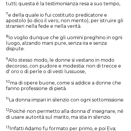
tutti; questa è la testimonianza resa a suo tempo,
7
e della quale io fui costituito predicatore e
apostolo (io dico il vero, non mento), per istruire gli
stranieri nella fede e nella verità.
8
Io voglio dunque che gli uomini preghino in ogni
luogo, alzando mani pure, senza ira e senza
dispute.
9
Allo stesso modo, le donne si vestano in modo
decoroso, con pudore e modestia: non di trecce e
d' oro o di perle o di vesti lussuose,
10
ma di opere buone, come si addice a donne che
fanno professione di pietà.
11
La donna impari in silenzio con ogni sottomissione.
12
Poiché non permetto alla donna d' insegnare, né
di usare autorità sul marito, ma stia in silenzio.
13
Infatti Adamo fu formato per primo, e poi Eva;