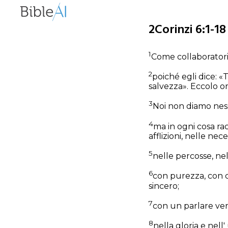
2Corinzi 6:1-18
1
Come collaboratori 
2
poiché egli dice: «
salvezza». Eccolo or
3
Noi non diamo ness
4
ma in ogni cosa ra
afflizioni, nelle nec
5
nelle percosse, nell
6
con purezza, con c
sincero;
7
con un parlare verit
8
nella gloria e nell