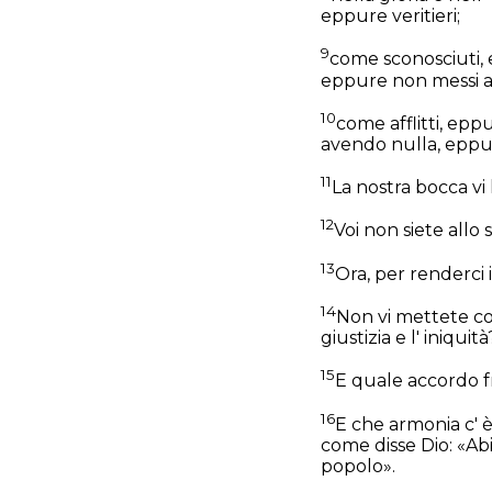
eppure veritieri;
9
come sconosciuti, 
eppure non messi a
10
come afflitti, ep
avendo nulla, eppu
11
La nostra bocca vi 
12
Voi non siete allo s
13
Ora, per renderci 
14
Non vi mettete con
giustizia e l' iniqu
15
E quale accordo fra
16
E che armonia c' è 
come disse Dio: «Abi
popolo».