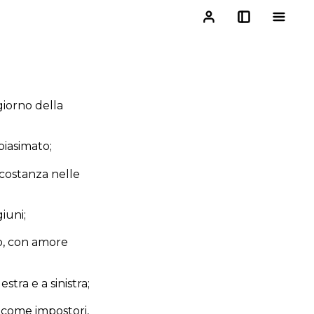
giorno della
biasimato;
 costanza nelle
giuni;
o, con amore
stra e a sinistra;
i come impostori,