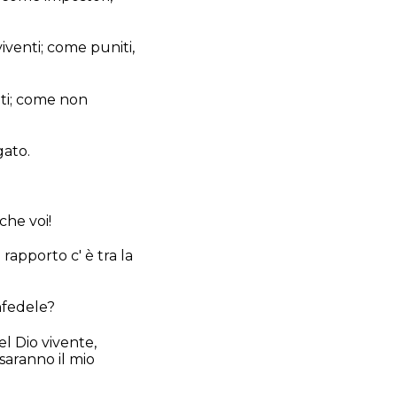
venti; come puniti,
lti; come non
gato.
che voi!
rapporto c' è tra la
infedele?
del Dio vivente,
saranno il mio