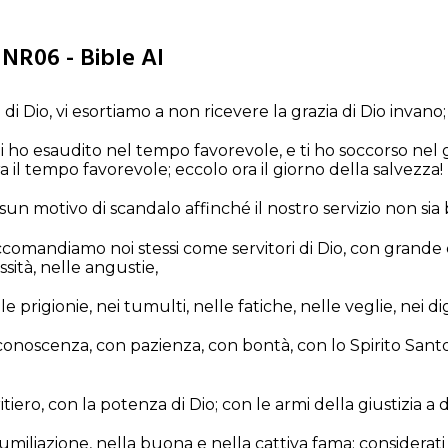
 NR06 - Bible AI
di Dio, vi esortiamo a non ricevere la grazia di Dio invano;
Ti ho esaudito nel tempo favorevole, e ti ho soccorso nel 
a il tempo favorevole; eccolo ora il giorno della salvezza!
un motivo di scandalo affinché il nostro servizio non sia 
ccomandiamo noi stessi come servitori di Dio, con grande
essità, nelle angustie,
e prigionie, nei tumulti, nelle fatiche, nelle veglie, nei di
onoscenza, con pazienza, con bontà, con lo Spirito Sant
iero, con la potenza di Dio; con le armi della giustizia a de
' umiliazione, nella buona e nella cattiva fama; considerat