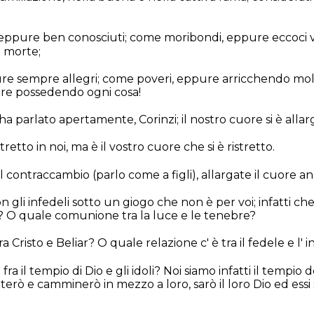
eppure ben conosciuti; come moribondi, eppure eccoci vi
 morte;
pure sempre allegri; come poveri, eppure arricchendo mo
re possedendo ogni cosa!
ha parlato apertamente, Corinzi; il nostro cuore si è allar
tretto in noi, ma è il vostro cuore che si è ristretto.
il contraccambio (parlo come a figli), allargate il cuore an
 gli infedeli sotto un giogo che non è per voi; infatti che 
ità? O quale comunione tra la luce e le tenebre?
 Cristo e Beliar? O quale relazione c' è tra il fedele e l' 
fra il tempio di Dio e gli idoli? Noi siamo infatti il tempio 
terò e camminerò in mezzo a loro, sarò il loro Dio ed essi 