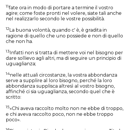
11
fate ora in modo di portare a termine il vostro
agire; come foste pronti nel volere, siate tali anche
nel realizzarlo secondo le vostre possibilità.
12
La buona volontà, quando c' è, è gradita in
ragione di quello che uno possiede e non di quello
che non ha.
13
Infatti non si tratta di mettere voi nel bisogno per
dare sollievo agli altri, ma di seguire un principio di
uguaglianza;
14
nelle attuali circostanze, la vostra abbondanza
serve a supplire al loro bisogno, perché la loro
abbondanza supplisca altresì al vostro bisogno,
affinché ci sia uguaglianza, secondo quel che è
scritto:
15
«Chi aveva raccolto molto non ne ebbe di troppo,
e chi aveva raccolto poco, non ne ebbe troppo
poco».
16