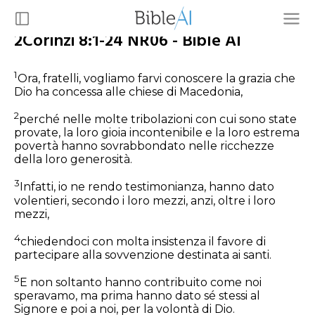
2Corinzi 8:1-24 NR06 - Bible AI
1
Ora, fratelli, vogliamo farvi conoscere la grazia che
Dio ha concessa alle chiese di Macedonia,
2
perché nelle molte tribolazioni con cui sono state
provate, la loro gioia incontenibile e la loro estrema
povertà hanno sovrabbondato nelle ricchezze
della loro generosità.
3
Infatti, io ne rendo testimonianza, hanno dato
volentieri, secondo i loro mezzi, anzi, oltre i loro
mezzi,
4
chiedendoci con molta insistenza il favore di
partecipare alla sovvenzione destinata ai santi.
5
E non soltanto hanno contribuito come noi
speravamo, ma prima hanno dato sé stessi al
Signore e poi a noi, per la volontà di Dio.