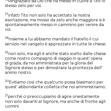
Ringraziato sia Dio che ha messo in cuore a Tito lo
stesso zelo per voi;
17
infatti Tito non solo ha accettato la nostra
esortazione, ma mosso da zelo anche maggiore si è
spontaneamente messo in cammino per venire da
voi.
18
Insieme a lui abbiamo mandato il fratello il cui
servizio nel vangelo è apprezzato in tutte le chiese;
19
non solo, ma egli è anche stato scelto dalle chiese
come nostro compagno di viaggio in quest' opera
di grazia, da noi amministrata per la gloria del
Signore stesso e per dimostrare la prontezza dell'
animo nostro.
20
Evitiamo così che qualcuno possa biasimarci per
quest' abbondante colletta che noi amministriamo;
21
perché ci preoccupiamo di agire onestamente
non solo davanti al Signore, ma anche di fronte agli
uomini.