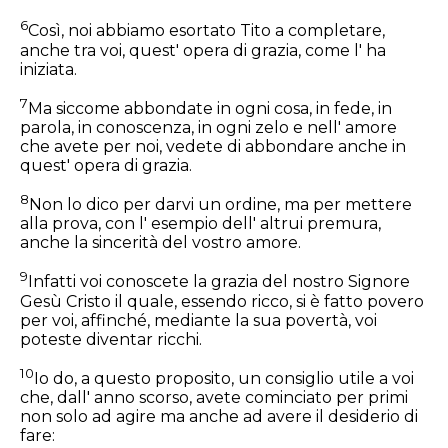
6
Così, noi abbiamo esortato Tito a completare,
anche tra voi, quest' opera di grazia, come l' ha
iniziata.
7
Ma siccome abbondate in ogni cosa, in fede, in
parola, in conoscenza, in ogni zelo e nell' amore
che avete per noi, vedete di abbondare anche in
quest' opera di grazia.
8
Non lo dico per darvi un ordine, ma per mettere
alla prova, con l' esempio dell' altrui premura,
anche la sincerità del vostro amore.
9
Infatti voi conoscete la grazia del nostro Signore
Gesù Cristo il quale, essendo ricco, si è fatto povero
per voi, affinché, mediante la sua povertà, voi
poteste diventar ricchi.
10
Io do, a questo proposito, un consiglio utile a voi
che, dall' anno scorso, avete cominciato per primi
non solo ad agire ma anche ad avere il desiderio di
fare: