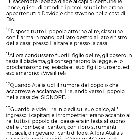
Il sacerdote Ieoiada diede ai capi di centurie le
lance, gli scudi grandi e i piccoli scudi che erano
appartenuti a Davide e che stavano nella casa di
Dio.
10
Dispose tutto il popolo attorno al re, ciascuno
con l' arma in mano, dal lato destro al lato sinistro
della casa, presso l' altare e presso la casa.
11
Allora condussero fuori il figlio del re, gli posero in
testa il diadema, gli consegnarono la legge, e lo
proclamarono re; Ieoiada e i suoi figli lo unsero, ed
esclamarono: «Viva il re!»
12
Quando Atalia udì il rumore del popolo che
accorreva e acclamava il re, andò verso il popolo
nella casa del SIGNORE.
13
Guardò, e vide il re in piedi sul suo palco, all'
ingresso; i capitani e i trombettieri erano accanto al
re; tutto il popolo del paese era in festa al suono
delle trombe; e i cantori, con i loro strumenti
musicali, dirigevano i canti di lode. Allora Atalia si
stracciò le vesti, e gridò: «Congiura! Congiura!»