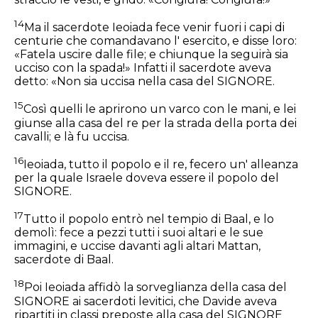
14
Ma il sacerdote Ieoiada fece venir fuori i capi di
centurie che comandavano l' esercito, e disse loro:
«Fatela uscire dalle file; e chiunque la seguirà sia
ucciso con la spada!» Infatti il sacerdote aveva
detto: «Non sia uccisa nella casa del SIGNORE.
15
Così quelli le aprirono un varco con le mani, e lei
giunse alla casa del re per la strada della porta dei
cavalli; e là fu uccisa.
16
Ieoiada, tutto il popolo e il re, fecero un' alleanza
per la quale Israele doveva essere il popolo del
SIGNORE.
17
Tutto il popolo entrò nel tempio di Baal, e lo
demolì: fece a pezzi tutti i suoi altari e le sue
immagini, e uccise davanti agli altari Mattan,
sacerdote di Baal.
18
Poi Ieoiada affidò la sorveglianza della casa del
SIGNORE ai sacerdoti levitici, che Davide aveva
ripartiti in classi preposte alla casa del SIGNORE