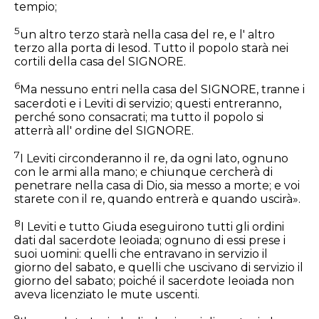
tempio;
5
un altro terzo starà nella casa del re, e l' altro
terzo alla porta di Iesod. Tutto il popolo starà nei
cortili della casa del SIGNORE.
6
Ma nessuno entri nella casa del SIGNORE, tranne i
sacerdoti e i Leviti di servizio; questi entreranno,
perché sono consacrati; ma tutto il popolo si
atterrà all' ordine del SIGNORE.
7
I Leviti circonderanno il re, da ogni lato, ognuno
con le armi alla mano; e chiunque cercherà di
penetrare nella casa di Dio, sia messo a morte; e voi
starete con il re, quando entrerà e quando uscirà».
8
I Leviti e tutto Giuda eseguirono tutti gli ordini
dati dal sacerdote Ieoiada; ognuno di essi prese i
suoi uomini: quelli che entravano in servizio il
giorno del sabato, e quelli che uscivano di servizio il
giorno del sabato; poiché il sacerdote Ieoiada non
aveva licenziato le mute uscenti.
9