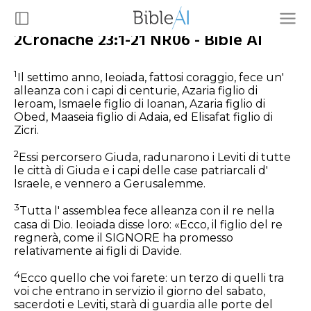
2Cronache 23:1-21 NR06 - Bible AI
1
Il settimo anno, Ieoiada, fattosi coraggio, fece un'
alleanza con i capi di centurie, Azaria figlio di
Ieroam, Ismaele figlio di Ioanan, Azaria figlio di
Obed, Maaseia figlio di Adaia, ed Elisafat figlio di
Zicri.
2
Essi percorsero Giuda, radunarono i Leviti di tutte
le città di Giuda e i capi delle case patriarcali d'
Israele, e vennero a Gerusalemme.
3
Tutta l' assemblea fece alleanza con il re nella
casa di Dio. Ieoiada disse loro: «Ecco, il figlio del re
regnerà, come il SIGNORE ha promesso
relativamente ai figli di Davide.
4
Ecco quello che voi farete: un terzo di quelli tra
voi che entrano in servizio il giorno del sabato,
sacerdoti e Leviti, starà di guardia alle porte del