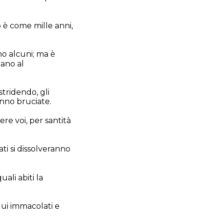
o è come mille anni,
o alcuni; ma è
gano al
stridendo, gli
anno bruciate.
re voi, per santità
ati si dissolveranno
ali abiti la
lui immacolati e