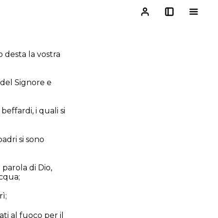
o desta la vostra
 del Signore e
ffardi, i quali si
adri si sono
parola di Dio,
acqua;
ì;
ti al fuoco per il