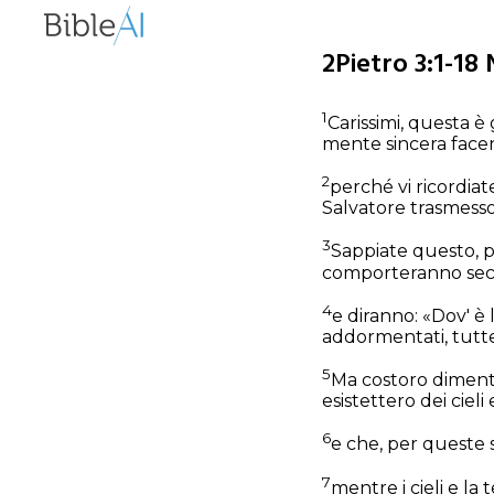
2Pietro 3:1-18 
1
Carissimi, questa è 
mente sincera facen
2
perché vi ricordiat
Salvatore trasmessov
3
Sappiate questo, pr
comporteranno seco
4
e diranno: «Dov' è 
addormentati, tutte
5
Ma costoro dimenti
esistettero dei cieli
6
e che, per queste s
7
mentre i cieli e la