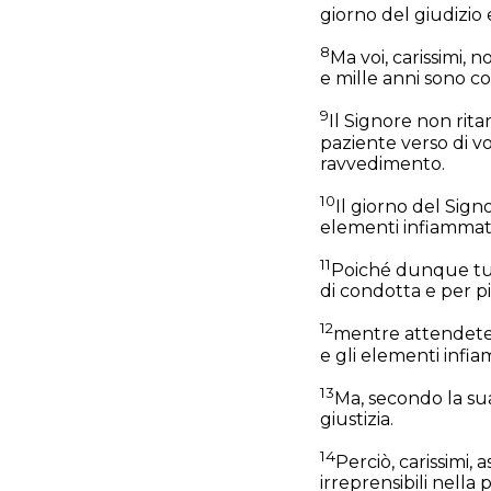
giorno del giudizio 
8
Ma voi, carissimi, 
e mille anni sono c
9
Il Signore non ri
paziente verso di v
ravvedimento.
10
Il giorno del Sign
elementi infiammati 
11
Poiché dunque tutt
di condotta e per pi
12
mentre attendete e 
e gli elementi infia
13
Ma, secondo la sua
giustizia.
14
Perciò, carissimi,
irreprensibili nella 