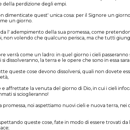
e della perdizione degli empi.
non dimenticate quest' unica cosa: per il Signore un giorn
ome un giorno.
tarda l' adempimento della sua promessa, come pretendon
oi, non volendo che qualcuno perisca, ma che tutti giun
ore verrà come un ladro: in quel giorno i cieli passeranno 
si dissolveranno, la terra e le opere che sono in essa sar
e queste cose devono dissolversi, quali non dovete esse
età,
affrettate la venuta del giorno di Dio, in cui i cieli infoc
mmati si scioglieranno!
 promessa, noi aspettiamo nuovi cieli e nuova terra, nei qu
 aspettando queste cose, fate in modo di essere trovati da 
pace;