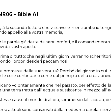
NR06 - Bible AI
già la seconda lettera che vi scrivo; e in entrambe io teng
do appello alla vostra memoria,
e le parole già dette dai santi profeti, e il comandamento
i dai vostri apostoli.
ima di tutto: che negli ultimi giorni verranno schernitori be
ndo i propri desideri peccaminosi
la promessa della sua venuta? Perché dal giorno in cui i p
 le cose continuano come dal principio della creazione».
cano volontariamente che nel passato, per effetto della 
 e una terra tratta dall' acqua e sussistente in mezzo all' 
tesse cause, il mondo di allora, sommerso dall' acqua, per
 terra attuali sono conservati dalla medesima parola, riserva