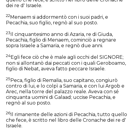
dei re d' Israele.
22
Menaem si addormentò con i suoi padri, e
Pecachia, suo figlio, regnò al suo posto.
23
Il cinquantesimo anno di Azaria, re di Giuda,
Pecachia, figlio di Menaem, cominciò a regnare
sopra Israele a Samaria, e regnò due anni.
24
Egli fece ciò che è male agli occhi del SIGNORE;
non si allontanò dai peccati con i quali Geroboamo,
figlio di Nebat, aveva fatto peccare Israele.
25
Peca, figlio di Remalia, suo capitano, congiurò
contro di lui, e lo colpì a Samaria, e con lui Argob e
Arec, nella torre del palazzo reale. Aveva con sé
cinquanta uomini di Galaad; uccise Pecachia, e
regnò al suo posto.
26
Il rimanente delle azioni di Pecachia, tutto quello
che fece, è scritto nel libro delle Cronache dei re d'
Israele.