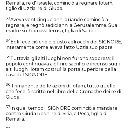
Remalia, re d' Israele, cominciò a regnare Iotam,
figlio di Uzzia, re di Giuda.
33
Aveva venticinque anni quando cominciò a
regnare, e regnò sedici anni a Gerusalemme. Sua
madre si chiamava Ierusa, figlia di Sadoc.
34
Egli fece ciò che è giusto agli occhi del SIGNORE,
interamente come aveva fatto Uzzia suo padre.
35
Tuttavia, gli alti luoghi non furono soppressi; il
popolo continuava a offrire sacrifici e incenso sugli
alti luoghi. Iotam costruì la porta superiore della
casa del SIGNORE.
36
Il rimanente delle azioni di Iotam, tutto quello
che fece, è scritto nel libro delle Cronache dei re di
Giuda.
37
In quel tempo il SIGNORE cominciò a mandare
contro Giuda Resin, re di Siria, e Peca, figlio di
Remalia.