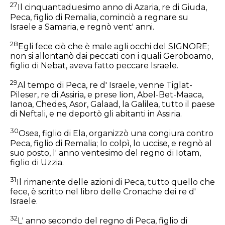
27
Il cinquantaduesimo anno di Azaria, re di Giuda,
Peca, figlio di Remalia, cominciò a regnare su
Israele a Samaria, e regnò vent' anni.
28
Egli fece ciò che è male agli occhi del SIGNORE;
non si allontanò dai peccati con i quali Geroboamo,
figlio di Nebat, aveva fatto peccare Israele.
29
Al tempo di Peca, re d' Israele, venne Tiglat-
Pileser, re di Assiria, e prese Iion, Abel-Bet-Maaca,
Ianoa, Chedes, Asor, Galaad, la Galilea, tutto il paese
di Neftali, e ne deportò gli abitanti in Assiria.
30
Osea, figlio di Ela, organizzò una congiura contro
Peca, figlio di Remalia; lo colpì, lo uccise, e regnò al
suo posto, l' anno ventesimo del regno di Iotam,
figlio di Uzzia.
31
Il rimanente delle azioni di Peca, tutto quello che
fece, è scritto nel libro delle Cronache dei re d'
Israele.
32
L' anno secondo del regno di Peca, figlio di