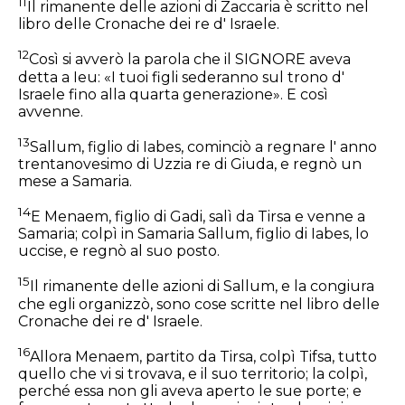
11
Il rimanente delle azioni di Zaccaria è scritto nel
libro delle Cronache dei re d' Israele.
12
Così si avverò la parola che il SIGNORE aveva
detta a Ieu: «I tuoi figli sederanno sul trono d'
Israele fino alla quarta generazione». E così
avvenne.
13
Sallum, figlio di Iabes, cominciò a regnare l' anno
trentanovesimo di Uzzia re di Giuda, e regnò un
mese a Samaria.
14
E Menaem, figlio di Gadi, salì da Tirsa e venne a
Samaria; colpì in Samaria Sallum, figlio di Iabes, lo
uccise, e regnò al suo posto.
15
Il rimanente delle azioni di Sallum, e la congiura
che egli organizzò, sono cose scritte nel libro delle
Cronache dei re d' Israele.
16
Allora Menaem, partito da Tirsa, colpì Tifsa, tutto
quello che vi si trovava, e il suo territorio; la colpì,
perché essa non gli aveva aperto le sue porte; e