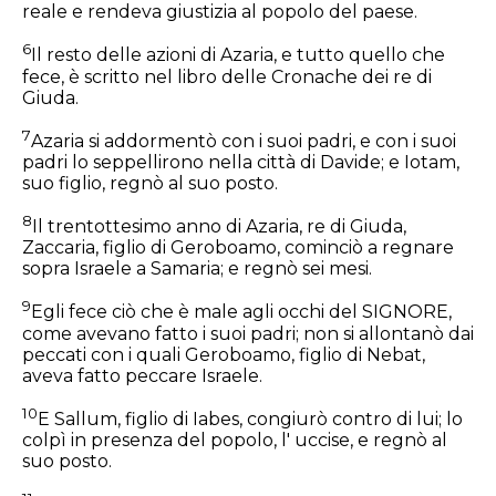
reale e rendeva giustizia al popolo del paese.
6
Il resto delle azioni di Azaria, e tutto quello che
fece, è scritto nel libro delle Cronache dei re di
Giuda.
7
Azaria si addormentò con i suoi padri, e con i suoi
padri lo seppellirono nella città di Davide; e Iotam,
suo figlio, regnò al suo posto.
8
Il trentottesimo anno di Azaria, re di Giuda,
Zaccaria, figlio di Geroboamo, cominciò a regnare
sopra Israele a Samaria; e regnò sei mesi.
9
Egli fece ciò che è male agli occhi del SIGNORE,
come avevano fatto i suoi padri; non si allontanò dai
peccati con i quali Geroboamo, figlio di Nebat,
aveva fatto peccare Israele.
10
E Sallum, figlio di Iabes, congiurò contro di lui; lo
colpì in presenza del popolo, l' uccise, e regnò al
suo posto.