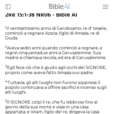
2Re 15:1-38 NR06 - Bible AI
1
Il ventisettesimo anno di Geroboamo, re d' Israele,
cominciò a regnare Azaria, figlio di Amasia, re di
Giuda.
2
Aveva sedici anni quando cominciò a regnare, e
regnò cinquantadue anni a Gerusalemme. Sua
madre si chiamava Iecolia, ed era di Gerusalemme.
3
Egli fece ciò che è giusto agli occhi del SIGNORE,
proprio come aveva fatto Amasia suo padre.
4
Tuttavia, gli alti luoghi non furono soppressi; il
popolo continuava a offrire sacrifici e incenso sugli
alti luoghi.
5
Il SIGNORE colpì il re, che fu lebbroso fino al
giorno della sua morte e visse in una casa
appartata; e Iotam, figlio del re, dirigeva la casa