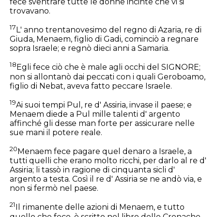
fece sventrare tutte le donne incinte che vi si
trovavano.
17
L' anno trentanovesimo del regno di Azaria, re di
Giuda, Menaem, figlio di Gadi, cominciò a regnare
sopra Israele; e regnò dieci anni a Samaria.
18
Egli fece ciò che è male agli occhi del SIGNORE;
non si allontanò dai peccati con i quali Geroboamo,
figlio di Nebat, aveva fatto peccare Israele.
19
Ai suoi tempi Pul, re d' Assiria, invase il paese; e
Menaem diede a Pul mille talenti d' argento
affinché gli desse man forte per assicurare nelle
sue mani il potere reale.
20
Menaem fece pagare quel denaro a Israele, a
tutti quelli che erano molto ricchi, per darlo al re d'
Assiria; li tassò in ragione di cinquanta sicli d'
argento a testa. Così il re d' Assiria se ne andò via, e
non si fermò nel paese.
21
Il rimanente delle azioni di Menaem, e tutto
quello che fece, è scritto nel libro delle Cronache