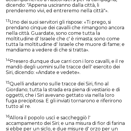
dicendo: "Appena usciranno dalla città, li
prenderemo vivi, ed entreremo nella città"».
13
Uno dei suoi servitori gli rispose: «Ti prego, si
prendano cinque dei cavalli che rimangono ancora
nella città. Guardate, sono come tutta la
moltitudine d' Israele che c' è rimasta; sono come
tutta la moltitudine d' Israele che muore di fame; e
mandiamo a vedere di che si tratta».
14
Presero dunque due carri con i loro cavalli, e il re
mandò degli uomini sulle tracce dell' esercito dei
Siri, dicendo: «Andate e vedete».
15
Quelli andarono sulle tracce dei Siri, fino al
Giordano; tutta la strada era piena di vestiario e di
oggetti, che i Siri avevano gettato via nella loro
fuga precipitosa. E gli inviati tornarono e riferirono
tutto al re.
16
Allora il popolo uscì e saccheggiò l'
accampamento dei Siri; e una misura di fior di farina
si ebbe per un siclo, e due misure d' orzo per un