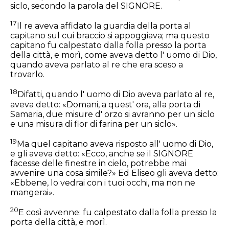
siclo, secondo la parola del SIGNORE.
17
Il re aveva affidato la guardia della porta al
capitano sul cui braccio si appoggiava; ma questo
capitano fu calpestato dalla folla presso la porta
della città, e morì, come aveva detto l' uomo di Dio,
quando aveva parlato al re che era sceso a
trovarlo.
18
Difatti, quando l' uomo di Dio aveva parlato al re,
aveva detto: «Domani, a quest' ora, alla porta di
Samaria, due misure d' orzo si avranno per un siclo
e una misura di fior di farina per un siclo».
19
Ma quel capitano aveva risposto all' uomo di Dio,
e gli aveva detto: «Ecco, anche se il SIGNORE
facesse delle finestre in cielo, potrebbe mai
avvenire una cosa simile?» Ed Eliseo gli aveva detto:
«Ebbene, lo vedrai con i tuoi occhi, ma non ne
mangerai».
20
E così avvenne: fu calpestato dalla folla presso la
porta della città, e morì.