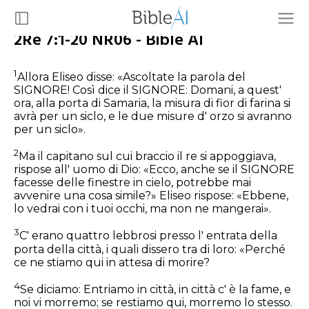
2Re 7:1-20 NR06 - Bible AI
1
Allora Eliseo disse: «Ascoltate la parola del
SIGNORE! Così dice il SIGNORE: Domani, a quest'
ora, alla porta di Samaria, la misura di fior di farina si
avrà per un siclo, e le due misure d' orzo si avranno
per un siclo».
2
Ma il capitano sul cui braccio il re si appoggiava,
rispose all' uomo di Dio: «Ecco, anche se il SIGNORE
facesse delle finestre in cielo, potrebbe mai
avvenire una cosa simile?» Eliseo rispose: «Ebbene,
lo vedrai con i tuoi occhi, ma non ne mangerai».
3
C' erano quattro lebbrosi presso l' entrata della
porta della città, i quali dissero tra di loro: «Perché
ce ne stiamo qui in attesa di morire?
4
Se diciamo: Entriamo in città, in città c' è la fame, e
noi vi morremo; se restiamo qui, morremo lo stesso.