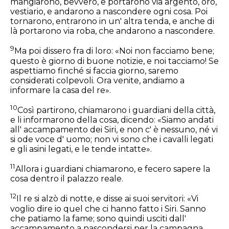
mangiarono, bevvero, e portarono via argento, oro,
vestiario, e andarono a nascondere ogni cosa. Poi
tornarono, entrarono in un' altra tenda, e anche di
là portarono via roba, che andarono a nascondere.
9
Ma poi dissero fra di loro: «Noi non facciamo bene;
questo è giorno di buone notizie, e noi tacciamo! Se
aspettiamo finché si faccia giorno, saremo
considerati colpevoli. Ora venite, andiamo a
informare la casa del re».
10
Così partirono, chiamarono i guardiani della città,
e li informarono della cosa, dicendo: «Siamo andati
all' accampamento dei Siri, e non c' è nessuno, né vi
si ode voce d' uomo; non vi sono che i cavalli legati
e gli asini legati, e le tende intatte».
11
Allora i guardiani chiamarono, e fecero sapere la
cosa dentro il palazzo reale.
12
Il re si alzò di notte, e disse ai suoi servitori: «Vi
voglio dire io quel che ci hanno fatto i Siri. Sanno
che patiamo la fame; sono quindi usciti dall'
accampamento a nascondersi per la campagna,