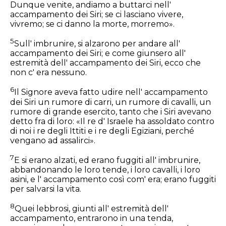
Dunque venite, andiamo a buttarci nell'
accampamento dei Siri; se ci lasciano vivere,
vivremo; se ci danno la morte, morremo».
5
Sull' imbrunire, si alzarono per andare all'
accampamento dei Siri; e come giunsero all'
estremità dell' accampamento dei Siri, ecco che
non c' era nessuno.
6
Il Signore aveva fatto udire nell' accampamento
dei Siri un rumore di carri, un rumore di cavalli, un
rumore di grande esercito, tanto che i Siri avevano
detto fra di loro: «Il re d' Israele ha assoldato contro
di noi i re degli Ittiti e i re degli Egiziani, perché
vengano ad assalirci».
7
E si erano alzati, ed erano fuggiti all' imbrunire,
abbandonando le loro tende, i loro cavalli, i loro
asini, e l' accampamento così com' era; erano fuggiti
per salvarsi la vita.
8
Quei lebbrosi, giunti all' estremità dell'
accampamento, entrarono in una tenda,