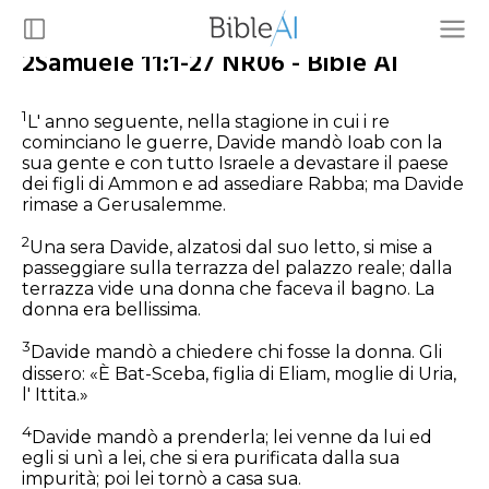
2Samuele 11:1-27 NR06 - Bible AI
1
L' anno seguente, nella stagione in cui i re
cominciano le guerre, Davide mandò Ioab con la
sua gente e con tutto Israele a devastare il paese
dei figli di Ammon e ad assediare Rabba; ma Davide
rimase a Gerusalemme.
2
Una sera Davide, alzatosi dal suo letto, si mise a
passeggiare sulla terrazza del palazzo reale; dalla
terrazza vide una donna che faceva il bagno. La
donna era bellissima.
3
Davide mandò a chiedere chi fosse la donna. Gli
dissero: «È Bat-Sceba, figlia di Eliam, moglie di Uria,
l' Ittita.»
4
Davide mandò a prenderla; lei venne da lui ed
egli si unì a lei, che si era purificata dalla sua
impurità; poi lei tornò a casa sua.