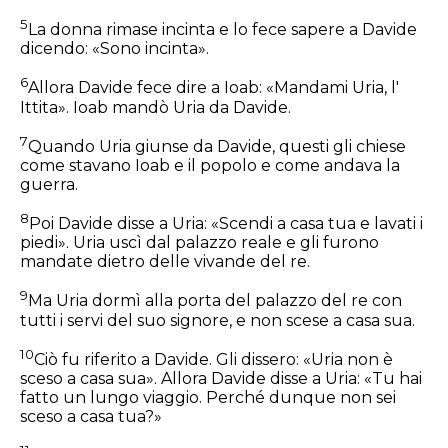
5
La donna rimase incinta e lo fece sapere a Davide
dicendo: «Sono incinta».
6
Allora Davide fece dire a Ioab: «Mandami Uria, l'
Ittita». Ioab mandò Uria da Davide.
7
Quando Uria giunse da Davide, questi gli chiese
come stavano Ioab e il popolo e come andava la
guerra.
8
Poi Davide disse a Uria: «Scendi a casa tua e lavati i
piedi». Uria uscì dal palazzo reale e gli furono
mandate dietro delle vivande del re.
9
Ma Uria dormì alla porta del palazzo del re con
tutti i servi del suo signore, e non scese a casa sua.
10
Ciò fu riferito a Davide. Gli dissero: «Uria non è
sceso a casa sua». Allora Davide disse a Uria: «Tu hai
fatto un lungo viaggio. Perché dunque non sei
sceso a casa tua?»