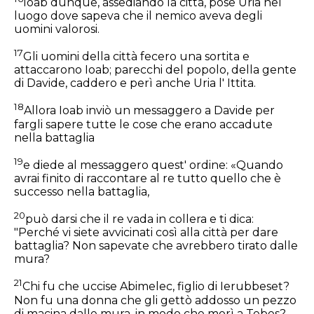
Ioab dunque, assediando la città, pose Uria nel
luogo dove sapeva che il nemico aveva degli
uomini valorosi.
17
Gli uomini della città fecero una sortita e
attaccarono Ioab; parecchi del popolo, della gente
di Davide, caddero e perì anche Uria l' Ittita.
18
Allora Ioab inviò un messaggero a Davide per
fargli sapere tutte le cose che erano accadute
nella battaglia
19
e diede al messaggero quest' ordine: «Quando
avrai finito di raccontare al re tutto quello che è
successo nella battaglia,
20
può darsi che il re vada in collera e ti dica:
"Perché vi siete avvicinati così alla città per dare
battaglia? Non sapevate che avrebbero tirato dalle
mura?
21
Chi fu che uccise Abimelec, figlio di Ierubbeset?
Non fu una donna che gli gettò addosso un pezzo
di macina dalle mura, in modo che morì a Tebes?