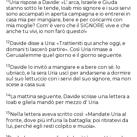
11
Uria rispose a Davide: «L' arca, Israele e Giuda
stanno sotto le tende, Ioab mio signore e i suoi servi
sono accampati in aperta campagna e io entrerei in
casa mia per mangiare, bere e per coricarmi con
mia moglie? Com' è vero che il SIGNORE vive e che
anche tu vivi, io non farò questo!»
12
Davide disse a Uria: «Trattieniti qui anche oggi, e
domani ti lascerò partire». Così Uria rimase a
Gerusalemme quel giorno e il giorno seguente.
13
Davide lo invitò a mangiare e a bere con sé; lo
ubriacò, e la sera Uria uscì per andarsene a dormire
sul suo lettuccio con i servi del suo signore, ma non
scese a casa sua.
14
La mattina seguente, Davide scrisse una lettera a
Ioab e gliela mandò per mezzo d' Uria.
15
Nella lettera aveva scritto così: «Mandate Uria al
fronte, dove più infuria la battaglia; poi ritiratevi da
lui, perché egli resti colpito e muoia».
16