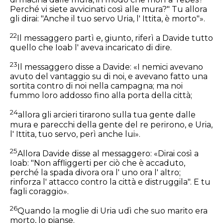
Perché vi siete avvicinati così alle mura?" Tu allora
gli dirai: "Anche il tuo servo Uria, l' Ittita, è morto"».
22
Il messaggero partì e, giunto, riferì a Davide tutto
quello che Ioab l' aveva incaricato di dire.
23
Il messaggero disse a Davide: «I nemici avevano
avuto del vantaggio su di noi, e avevano fatto una
sortita contro di noi nella campagna; ma noi
fummo loro addosso fino alla porta della città;
24
allora gli arcieri tirarono sulla tua gente dalle
mura e parecchi della gente del re perirono, e Uria,
l' Ittita, tuo servo, perì anche lui».
25
Allora Davide disse al messaggero: «Dirai così a
Ioab: "Non affliggerti per ciò che è accaduto,
perché la spada divora ora l' uno ora l' altro;
rinforza l' attacco contro la città e distruggila". E tu
fagli coraggio».
26
Quando la moglie di Uria udì che suo marito era
morto, lo pianse.